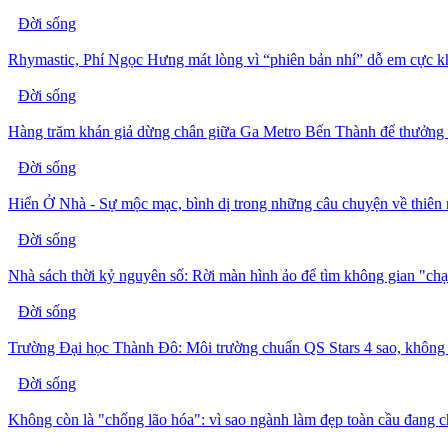
Đời sống
Rhymastic, Phí Ngọc Hưng mát lòng vì “phiên bản nhí” dỗ em cực 
Đời sống
Hàng trăm khán giả dừng chân giữa Ga Metro Bến Thành để thưởng
Đời sống
Hiển Ở Nhà - Sự mộc mạc, bình dị trong những câu chuyện về thiên 
Đời sống
Nhà sách thời kỷ nguyên số: Rời màn hình ảo để tìm không gian "ch
Đời sống
Trường Đại học Thành Đô: Môi trường chuẩn QS Stars 4 sao, không 
Đời sống
Không còn là "chống lão hóa": vì sao ngành làm đẹp toàn cầu đang 