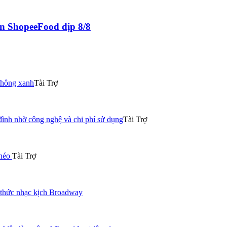
n ShopeeFood dịp 8/8
thông xanh
Tài Trợ
đình nhờ công nghệ và chi phí sử dụng
Tài Trợ
khéo
Tài Trợ
 thức nhạc kịch Broadway