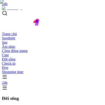
24h
Trang chủ
Spotlight
Sao
Âm nhạc
Cộng đồng mạng
Cine
Đời sống
Check-in
Đẹp
Shopping time
24h
Đời sống