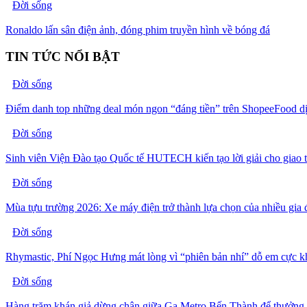
Đời sống
Ronaldo lấn sân điện ảnh, đóng phim truyền hình về bóng đá
TIN TỨC NỔI BẬT
Đời sống
Điểm danh top những deal món ngon “đáng tiền” trên ShopeeFood dị
Đời sống
Sinh viên Viện Đào tạo Quốc tế HUTECH kiến tạo lời giải cho giao 
Đời sống
Mùa tựu trường 2026: Xe máy điện trở thành lựa chọn của nhiều gia 
Đời sống
Rhymastic, Phí Ngọc Hưng mát lòng vì “phiên bản nhí” dỗ em cực 
Đời sống
Hàng trăm khán giả dừng chân giữa Ga Metro Bến Thành để thưởng