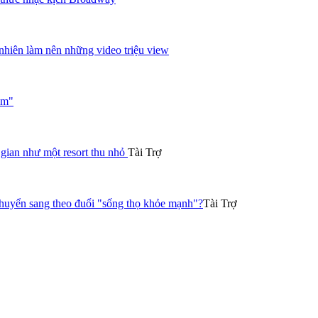
nhiên làm nên những video triệu view
ạm"
gian như một resort thu nhỏ
Tài Trợ
chuyển sang theo đuổi "sống thọ khỏe mạnh"?
Tài Trợ