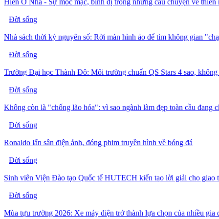
Hiển Ở Nhà - Sự mộc mạc, bình dị trong những câu chuyện về thiên 
Đời sống
Nhà sách thời kỷ nguyên số: Rời màn hình ảo để tìm không gian "ch
Đời sống
Trường Đại học Thành Đô: Môi trường chuẩn QS Stars 4 sao, không 
Đời sống
Không còn là "chống lão hóa": vì sao ngành làm đẹp toàn cầu đang 
Đời sống
Ronaldo lấn sân điện ảnh, đóng phim truyền hình về bóng đá
Đời sống
Sinh viên Viện Đào tạo Quốc tế HUTECH kiến tạo lời giải cho giao 
Đời sống
Mùa tựu trường 2026: Xe máy điện trở thành lựa chọn của nhiều gia 