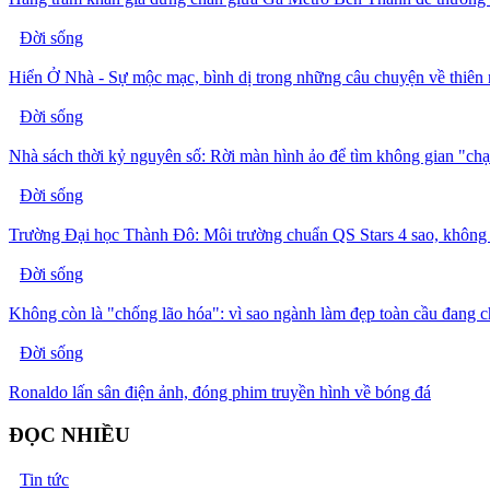
Đời sống
Hiển Ở Nhà - Sự mộc mạc, bình dị trong những câu chuyện về thiên 
Đời sống
Nhà sách thời kỷ nguyên số: Rời màn hình ảo để tìm không gian "ch
Đời sống
Trường Đại học Thành Đô: Môi trường chuẩn QS Stars 4 sao, không 
Đời sống
Không còn là "chống lão hóa": vì sao ngành làm đẹp toàn cầu đang 
Đời sống
Ronaldo lấn sân điện ảnh, đóng phim truyền hình về bóng đá
ĐỌC NHIỀU
Tin tức