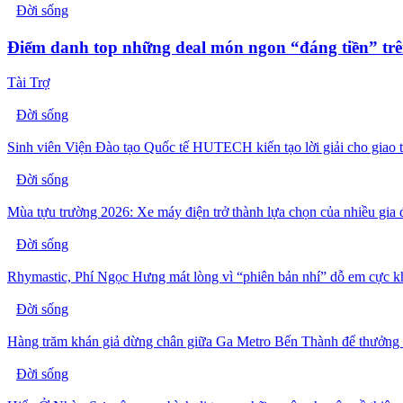
Đời sống
Điểm danh top những deal món ngon “đáng tiền” trê
Tài Trợ
Đời sống
Sinh viên Viện Đào tạo Quốc tế HUTECH kiến tạo lời giải cho giao 
Đời sống
Mùa tựu trường 2026: Xe máy điện trở thành lựa chọn của nhiều gia 
Đời sống
Rhymastic, Phí Ngọc Hưng mát lòng vì “phiên bản nhí” dỗ em cực 
Đời sống
Hàng trăm khán giả dừng chân giữa Ga Metro Bến Thành để thưởng
Đời sống