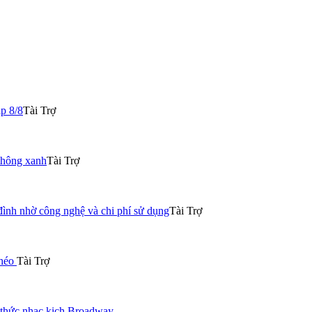
p 8/8
Tài Trợ
thông xanh
Tài Trợ
đình nhờ công nghệ và chi phí sử dụng
Tài Trợ
khéo
Tài Trợ
 thức nhạc kịch Broadway