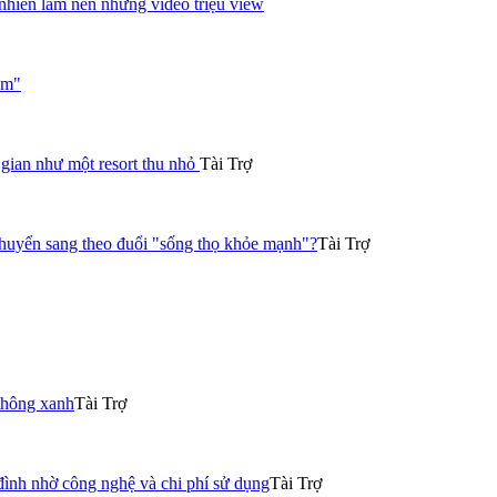
nhiên làm nên những video triệu view
ạm"
gian như một resort thu nhỏ
Tài Trợ
chuyển sang theo đuổi "sống thọ khỏe mạnh"?
Tài Trợ
thông xanh
Tài Trợ
đình nhờ công nghệ và chi phí sử dụng
Tài Trợ