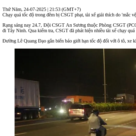
Thứ Năm, 24-07-2025 | 21:53 (GMT+7)
Chạy quá tốc độ trong đêm bị CSGT phạt, tài xế giải thích do 'mắc vệ s
Rạng sáng nay 24.7, Đội CSGT An Sương thuộc Phòng CSGT (PC08
đi Tây Ninh. Qua kiểm tra, CSGT đã phát hiện nhiều tài xế chạy quá 
Đường Lê Quang Đạo gắn biển báo giới hạn tốc độ đối với ô tô, xe khá