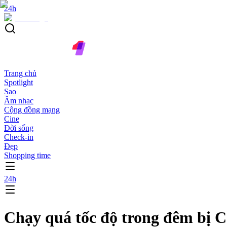
24h
Trang chủ
Spotlight
Sao
Âm nhạc
Cộng đồng mạng
Cine
Đời sống
Check-in
Đẹp
Shopping time
24h
Chạy quá tốc độ trong đêm bị CS