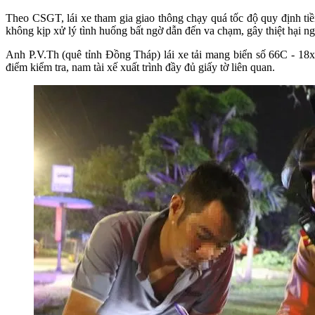
Theo CSGT, lái xe tham gia giao thông chạy quá tốc độ quy định tiềm
không kịp xử lý tình huống bất ngờ dẫn đến va chạm, gây thiệt hại ng
Anh P.V.Th (quê tỉnh Đồng Tháp) lái xe tải mang biển số 66C - 18x
điểm kiểm tra, nam tài xế xuất trình đầy đủ giấy tờ liên quan.