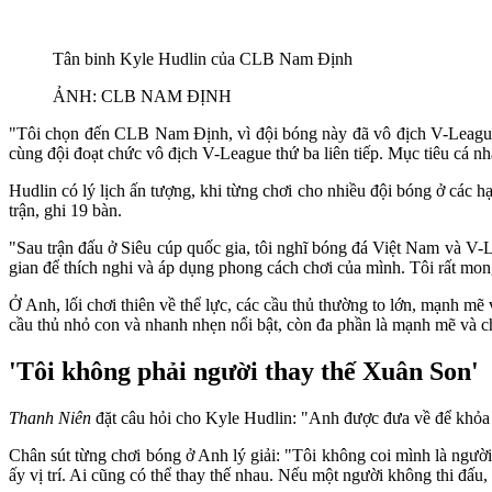
Tân binh Kyle Hudlin của CLB Nam Định
ẢNH: CLB NAM ĐỊNH
"Tôi chọn đến CLB Nam Định, vì đội bóng này đã vô địch V-League h
cùng đội đoạt chức vô địch V-League thứ ba liên tiếp. Mục tiêu cá nh
Hudlin có lý lịch ấn tượng, khi từng chơi cho nhiều đội bóng ở c
trận, ghi 19 bàn.
"Sau trận đấu ở Siêu cúp quốc gia, tôi nghĩ bóng đá Việt Nam và V-Le
gian để thích nghi và áp dụng phong cách chơi của mình. Tôi rất mon
Ở Anh, lối chơi thiên về thể lực, các cầu thủ thường to lớn, mạnh mẽ 
cầu thủ nhỏ con và nhanh nhẹn nổi bật, còn đa phần là mạnh mẽ và ch
'Tôi không phải người thay thế Xuân Son'
Thanh Niên
đặt câu hỏi cho Kyle Hudlin: "Anh được đưa về để khỏa 
Chân sút từng chơi bóng ở Anh lý giải: "Tôi không coi mình là ngườ
ấy vị trí. Ai cũng có thể thay thế nhau. Nếu một người không thi đấu,