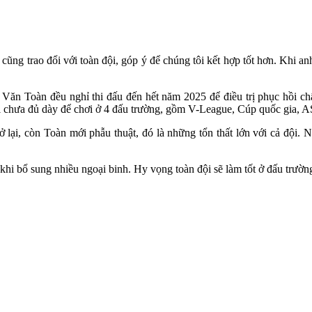
ng trao đổi với toàn đội, góp ý để chúng tôi kết hợp tốt hơn. Khi anh 
 Toàn đều nghỉ thi đấu đến hết năm 2025 để điều trị phục hồi chấ
tại chưa đủ dày để chơi ở 4 đấu trường, gồm V-League, Cúp quốc g
 lại, còn Toàn mới phẫu thuật, đó là những tổn thất lớn với cả đội. N
hi bổ sung nhiều ngoại binh. Hy vọng toàn đội sẽ làm tốt ở đấu trườ