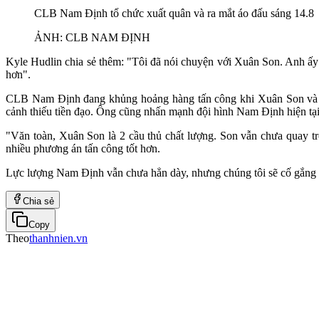
CLB Nam Định tổ chức xuất quân và ra mắt áo đấu sáng 14.8
ẢNH: CLB NAM ĐỊNH
Kyle Hudlin chia sẻ thêm: "Tôi đã nói chuyện với Xuân Son. Anh ấy cũ
hơn".
CLB Nam Định đang khủng hoảng hàng tấn công khi Xuân Son và Văn
cảnh thiếu tiền đạo. Ông cũng nhấn mạnh đội hình Nam Định hiện 
"Văn toàn, Xuân Son là 2 cầu thủ chất lượng. Son vẫn chưa quay trở
nhiều phương án tấn công tốt hơn.
Lực lượng Nam Định vẫn chưa hẳn dày, nhưng chúng tôi sẽ cố gắng k
Chia sẻ
Copy
Theo
thanhnien.vn