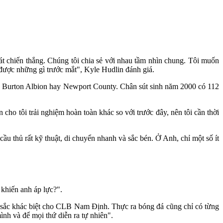
t chiến thắng. Chúng tôi chia sẻ với nhau tầm nhìn chung. Tôi muốn
t được những gì trước mắt", Kyle Hudlin đánh giá.
, Burton Albion hay Newport County. Chân sút sinh năm 2000 có 112
cho tôi trải nghiệm hoàn toàn khác so với trước đây, nên tôi cần thời
cầu thủ rất kỹ thuật, di chuyển nhanh và sắc bén. Ở Anh, chỉ một số ít
khiến anh áp lực?".
àu sắc khác biệt cho CLB Nam Định. Thực ra bóng đá cũng chỉ có từng
ình và để mọi thứ diễn ra tự nhiên".