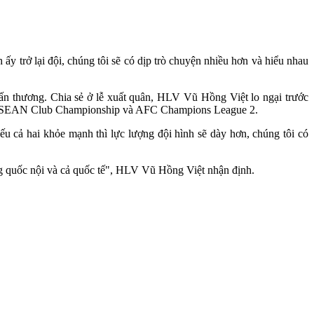
ấy trở lại đội, chúng tôi sẽ có dịp trò chuyện nhiều hơn và hiểu nhau
n thương. Chia sẻ ở lễ xuất quân, HLV Vũ Hồng Việt lo ngại trước
ia, ASEAN Club Championship và AFC Champions League 2.
ếu cả hai khỏe mạnh thì lực lượng đội hình sẽ dày hơn, chúng tôi có
ng quốc nội và cả quốc tế", HLV Vũ Hồng Việt nhận định.