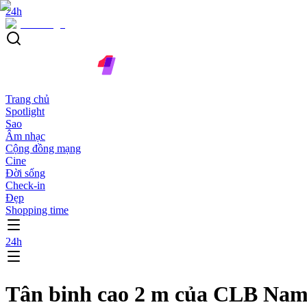
24h
Trang chủ
Spotlight
Sao
Âm nhạc
Cộng đồng mạng
Cine
Đời sống
Check-in
Đẹp
Shopping time
24h
Tân binh cao 2 m của CLB Nam 