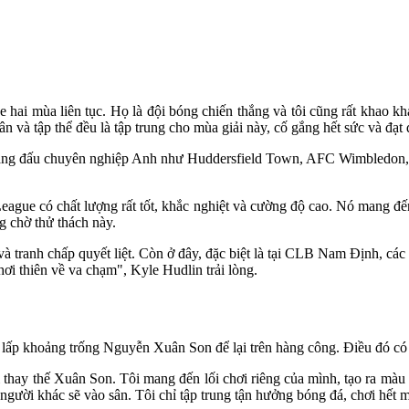
ai mùa liên tục. Họ là đội bóng chiến thắng và tôi cũng rất khao khá
ân và tập thể đều là tập trung cho mùa giải này, cố gắng hết sức và đạ
ác hạng đấu chuyên nghiệp Anh như Huddersfield Town, AFC Wimbledon
ague có chất lượng rất tốt, khắc nghiệt và cường độ cao. Nó mang đến 
g chờ thử thách này.
và tranh chấp quyết liệt. Còn ở đây, đặc biệt là tại CLB Nam Định, các 
ơi thiên về va chạm", Kyle Hudlin trải lòng.
lấp khoảng trống Nguyễn Xuân Son để lại trên hàng công. Điều đó có 
i thay thế Xuân Son. Tôi mang đến lối chơi riêng của mình, tạo ra m
 người khác sẽ vào sân. Tôi chỉ tập trung tận hưởng bóng đá, chơi hết m