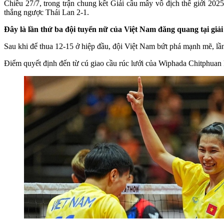
Chiều 27/7, trong trận chung kết Giải cầu mây vô địch thế giới 202
thắng ngược Thái Lan 2-1.
Đây là lần thứ ba đội tuyển nữ của Việt Nam đăng quang tại giả
Sau khi để thua 12-15 ở hiệp đầu, đội Việt Nam bứt phá mạnh mẽ, lần 
Điểm quyết định đến từ cú giao cầu rúc lưới của Wiphada Chitphuan 