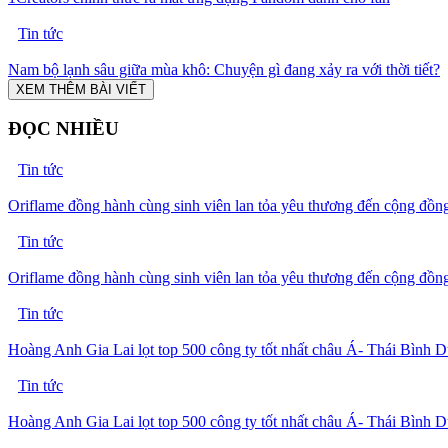
Tin tức
Nam bộ lạnh sâu giữa mùa khô: Chuyện gì đang xảy ra với thời tiết?
XEM THÊM BÀI VIẾT
ĐỌC NHIỀU
Tin tức
Oriflame đồng hành cùng sinh viên lan tỏa yêu thương đến cộng đồn
Tin tức
Oriflame đồng hành cùng sinh viên lan tỏa yêu thương đến cộng đồn
Tin tức
Hoàng Anh Gia Lai lọt top 500 công ty tốt nhất châu Á- Thái Bình 
Tin tức
Hoàng Anh Gia Lai lọt top 500 công ty tốt nhất châu Á- Thái Bình 