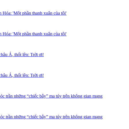
 Hóa: 'Một phần thanh xuân của tôi'
 Hóa: 'Một phần thanh xuân của tôi'
âu Á, thốt lên: Trời ơi!
âu Á, thốt lên: Trời ơi!
bóc trần những “chiếc bẫy” ma túy trên không gian mạng
bóc trần những “chiếc bẫy” ma túy trên không gian mạng