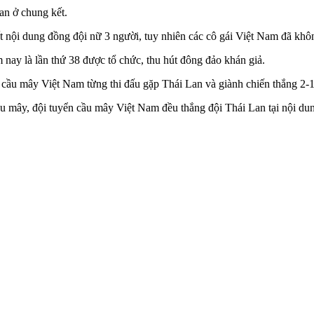
an ở chung kết.
kết nội dung đồng đội nữ 3 người, tuy nhiên các cô gái Việt Nam đã kh
ay là lần thứ 38 được tổ chức, thu hút đông đảo khán giả.
 cầu mây Việt Nam từng thi đấu gặp Thái Lan và giành chiến thắng 2-1
cầu mây, đội tuyển cầu mây Việt Nam đều thắng đội Thái Lan tại nội du