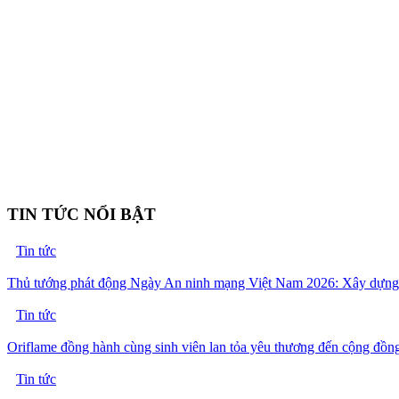
TIN TỨC NỔI BẬT
Tin tức
Thủ tướng phát động Ngày An ninh mạng Việt Nam 2026: Xây dựng k
Tin tức
Oriflame đồng hành cùng sinh viên lan tỏa yêu thương đến cộng đồn
Tin tức