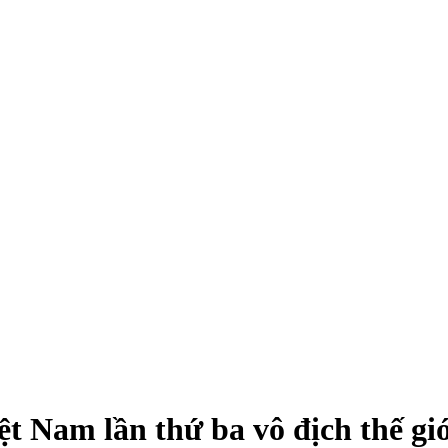
t Nam lần thứ ba vô địch thế gi