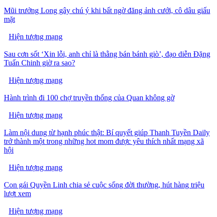
Mũi trưởng Long gây chú ý khi bất ngờ đăng ảnh cưới, cô dâu giấu
mặt
Hiện tượng mạng
Sau cơn sốt ‘Xin lỗi, anh chỉ là thằng bán bánh giò’, đạo diễn Đặng
Tuấn Chinh giờ ra sao?
Hiện tượng mạng
Hành trình đi 100 chợ truyền thống của Quan không gờ
Hiện tượng mạng
Làm nội dung từ hạnh phúc thật: Bí quyết giúp Thanh Tuyền Daily
trở thành một trong những hot mom được yêu thích nhất mạng xã
hội
Hiện tượng mạng
Con gái Quyền Linh chia sẻ cuộc sống đời thường, hút hàng triệu
lượt xem
Hiện tượng mạng