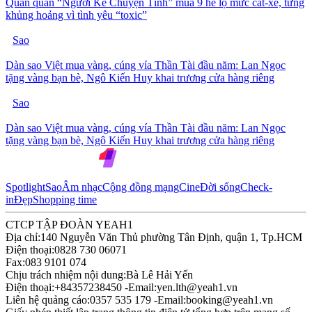
Quán quân “Người Kể Chuyện Tình” mùa 9 hé lộ mức cát-xê, từng
khủng hoảng vì tình yêu “toxic”
Sao
Dàn sao Việt mua vàng, cúng vía Thần Tài đầu năm: Lan Ngọc
tặng vàng bạn bè, Ngô Kiến Huy khai trương cửa hàng riêng
Sao
Dàn sao Việt mua vàng, cúng vía Thần Tài đầu năm: Lan Ngọc
tặng vàng bạn bè, Ngô Kiến Huy khai trương cửa hàng riêng
Spotlight
Sao
Âm nhạc
Cộng đồng mạng
Cine
Đời sống
Check-
in
Đẹp
Shopping time
CTCP TẬP ĐOÀN YEAH1
Địa chỉ:
140 Nguyễn Văn Thủ phường Tân Định, quận 1, Tp.HCM
Điện thoại:
0828 730 06071
Fax:
083 9101 074
Chịu trách nhiệm nội dung:
Bà Lê Hải Yến
Điện thoại:
+84357238450 -
Email:
yen.lth@yeah1.vn
Liên hệ quảng cáo:
0357 535 179 -
Email:
booking@yeah1.vn