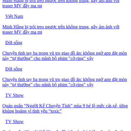
Minh Hằng bị trói treo ngược trên không trung, gây ám ảnh với
teaser MV đầy ma mị
Việt Nam
Minh Hằng bị trói treo ngược trên không trung, gây ám ảnh với
teaser MV đầy ma mị
Đời sống
Chuyện tình tay ba trong vũ trụ giao đồ ăn: không ngờ app đặt món
này “tự thưởng” cho mình bộ phim "cờ-ring" vậy
Đời sống
Chuyện tình tay ba trong vũ trụ giao đồ ăn: không ngờ app đặt món
này “tự thưởng” cho mình bộ phim "cờ-ring" vậy
TV Show
Quán quân “Người Kể Chuyện Tình” mùa 9 hé lộ mức cát-xê, từng
khủng hoảng vì tình yêu “toxic”
TV Show