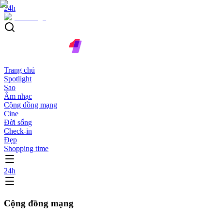
24h
Trang chủ
Spotlight
Sao
Âm nhạc
Cộng đồng mạng
Cine
Đời sống
Check-in
Đẹp
Shopping time
24h
Cộng đồng mạng