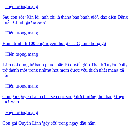
Hiện tượng mạng
Sau cơn sốt ‘Xin lỗi, anh chỉ là thằng bán bánh giò’, đạo diễn Đặng
Tuấn Chinh giờ ra sao?
Hiện tượng mạng
Hành trình đi 100 chợ truyền thống của Quan không gờ
Hiện tượng mạng
Làm nội dung từ hạnh phúc thật: Bí quyết giúp Thanh Tuyền Daily
trở thành một trong những hot mom được yêu thích nhất mạng xã
hội
Hiện tượng mạng
Con gái Quyền Linh chia sẻ cuộc sống đời thường, hút hàng triệu
lượt xem
Hiện tượng mạng
Con gái Quyền Linh 'gây sốt' trong ngày đầu năm