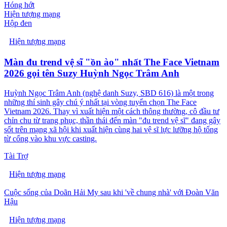
Hóng hớt
Hiện tượng mạng
Hộp đen
Hiện tượng mạng
Màn đu trend vệ sĩ "ồn ào" nhất The Face Vietnam
2026 gọi tên Suzy Huỳnh Ngọc Trâm Anh
Huỳnh Ngọc Trâm Anh (nghệ danh Suzy, SBD 616) là một trong
những thí sinh gây chú ý nhất tại vòng tuyển chọn The Face
Vietnam 2026. Thay vì xuất hiện một cách thông thường, cô đầu tư
chỉn chu từ trang phục, thần thái đến màn "đu trend vệ sĩ" đang gây
sốt trên mạng xã hội khi xuất hiện cùng hai vệ sĩ lực lưỡng hộ tống
từ cổng vào khu vực casting.
Tài Trợ
Hiện tượng mạng
Cuộc sống của Doãn Hải My sau khi 'về chung nhà' với Đoàn Văn
Hậu
Hiện tượng mạng