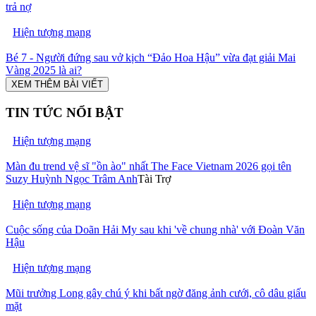
trả nợ
Hiện tượng mạng
Bé 7 - Người đứng sau vở kịch “Đảo Hoa Hậu” vừa đạt giải Mai
Vàng 2025 là ai?
XEM THÊM BÀI VIẾT
TIN TỨC NỔI BẬT
Hiện tượng mạng
Màn đu trend vệ sĩ "ồn ào" nhất The Face Vietnam 2026 gọi tên
Suzy Huỳnh Ngọc Trâm Anh
Tài Trợ
Hiện tượng mạng
Cuộc sống của Doãn Hải My sau khi 'về chung nhà' với Đoàn Văn
Hậu
Hiện tượng mạng
Mũi trưởng Long gây chú ý khi bất ngờ đăng ảnh cưới, cô dâu giấu
mặt