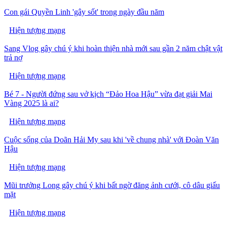
Con gái Quyền Linh 'gây sốt' trong ngày đầu năm
Hiện tượng mạng
Sang Vlog gây chú ý khi hoàn thiện nhà mới sau gần 2 năm chật vật
trả nợ
Hiện tượng mạng
Bé 7 - Người đứng sau vở kịch “Đảo Hoa Hậu” vừa đạt giải Mai
Vàng 2025 là ai?
Hiện tượng mạng
Cuộc sống của Doãn Hải My sau khi 'về chung nhà' với Đoàn Văn
Hậu
Hiện tượng mạng
Mũi trưởng Long gây chú ý khi bất ngờ đăng ảnh cưới, cô dâu giấu
mặt
Hiện tượng mạng