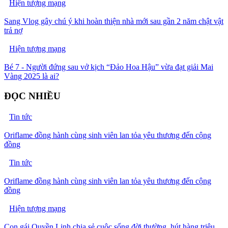
Hiện tượng mạng
Sang Vlog gây chú ý khi hoàn thiện nhà mới sau gần 2 năm chật vật
trả nợ
Hiện tượng mạng
Bé 7 - Người đứng sau vở kịch “Đảo Hoa Hậu” vừa đạt giải Mai
Vàng 2025 là ai?
ĐỌC NHIỀU
Tin tức
Oriflame đồng hành cùng sinh viên lan tỏa yêu thương đến cộng
đồng
Tin tức
Oriflame đồng hành cùng sinh viên lan tỏa yêu thương đến cộng
đồng
Hiện tượng mạng
Con gái Quyền Linh chia sẻ cuộc sống đời thường, hút hàng triệu