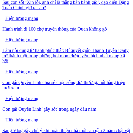
Sau cơn sốt ‘Xin lỗi, anh chỉ là thằng bán bánh giò’, đạo diễn Đặng
Tuấn Chinh giờ ra sao?
Hiện tượng mạng
Hành trình đi 100 chợ truyền thống của Quan không gờ
Hiện tượng mạng
Làm nội dung từ hạnh phúc thật: Bí quyết giúp Thanh Tuyền Daily
trở thành một trong những hot mom được yêu thích nhất mạng xã
hội
Hiện tượng mạng
Con gái Quyền Linh chia sẻ cuộc sống đời thường, hút hàng triệu
lượt xem
Hiện tượng mạng
Con gái Quyền Linh 'gây sốt' trong ngày đầu năm
Hiện tượng mạng
Sang Vlog gây chú ý khi hoàn thiện nhà mới sau gần 2 năm chật vật