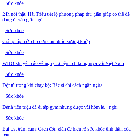
Sức khỏe
24h nói thật: Hải Triều tiết lộ phương pháp thư giãn giúp cơ thể dễ
dàng đi vào giấc ngủ
Sức khỏe
Giải pháp mới cho cơn đau nhức xương khớp
Sức khỏe
WHO khuyến cáo về nguy cơ bệnh chikungunya với Việt Nam
Sức khỏe
Đột tử trong khi chạy bộ: Bác sĩ chỉ cách ngăn ngừa
Sức khỏe
Dành tiền triệu để đi tập gym nhưng được vài hôm là... nghỉ
Sức khỏe
Bài test trầm cảm: Cách đơn giản để hiểu rõ sức khỏe tinh thần của
bạn