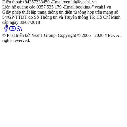
Điện thoại:
+84357238450 -
Email:
yen.lth@yeah1.vn
Liên hệ quảng cáo:
0357 535 179 -
Email:
booking@yeah1.vn
Giấy phép thiết lập trang thông tin điện tử tổng hợp trên mạng số
54/GP-TTĐT do Sở Thông tin và Truyền thông TP. Hồ Chí Minh
cấp ngày 30/07/2018
© Phát triển bởi Yeah1 Group. Copyright © 2006 - 2026 YEG. All
rights reverved.