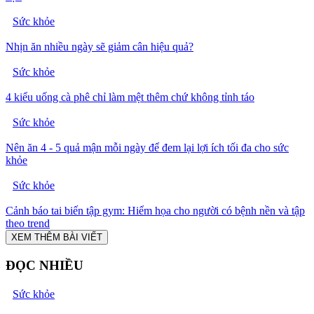
Sức khỏe
Nhịn ăn nhiều ngày sẽ giảm cân hiệu quả?
Sức khỏe
4 kiểu uống cà phê chỉ làm mệt thêm chứ không tỉnh táo
Sức khỏe
Nên ăn 4 - 5 quả mận mỗi ngày để đem lại lợi ích tối đa cho sức
khỏe
Sức khỏe
Cảnh báo tai biến tập gym: Hiểm họa cho người có bệnh nền và tập
theo trend
XEM THÊM BÀI VIẾT
ĐỌC NHIỀU
Sức khỏe