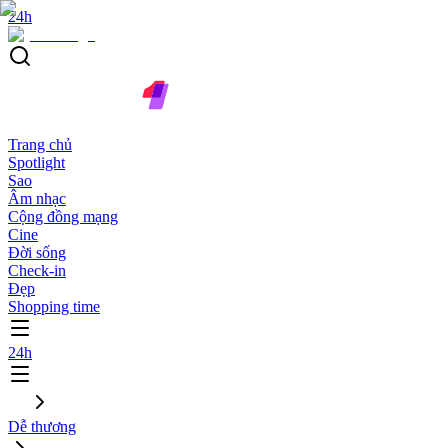
24h
Trang chủ
Spotlight
Sao
Âm nhạc
Cộng đồng mạng
Cine
Đời sống
Check-in
Đẹp
Shopping time
24h
Dễ thương