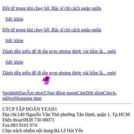
Đột tử trong khi chạy bộ: Bác sĩ chỉ cách ngăn ngừa
Sức khỏe
Đột tử trong khi chạy bộ: Bác sĩ chỉ cách ngăn ngừa
Sức khỏe
Dành tiền triệu để đi tập gym nhưng được vài hôm là... nghỉ
Sức khỏe
Dành tiền triệu để đi tập gym nhưng được vài hôm là... nghỉ
Spotlight
Sao
Âm nhạc
Cộng đồng mạng
Cine
Đời sống
Check-
in
Đẹp
Shopping time
CTCP TẬP ĐOÀN YEAH1
Địa chỉ:
140 Nguyễn Văn Thủ phường Tân Định, quận 1, Tp.HCM
Điện thoại:
0828 730 06071
Fax:
083 9101 074
Chịu trách nhiệm nội dung:
Bà Lê Hải Yến