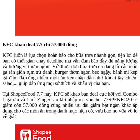
KFC khao deal 7.7 chỉ 57.000 đồng
KFC luôn là lựa chọn hoàn hảo cho bữa trưa nhanh gọn, tiện lợi để
bạn có thời gian chạy deadline mà vẫn đảm bảo đầy đủ năng lượng
và hương vị thơm ngon. Với thực đơn bữa trưa đa dạng từ các món
gà rán giòn rụm trứ danh, burger thơm ngon béo ngậy, bánh mì kẹp
gà đậm đà cùng nhiều món ăn kèm hấp dẫn như khoai tây chiên,
salad,... giúp đáp ứng mọi sở thích và khẩu vị của bạn.
Tại ShopeeFood 7.7 này, KFC sẽ khao bạn deal cực hời với Combo
1 gà rán và 1 mì Zinger sau khi nhập mã voucher 77SPFKFC20 sẽ
giảm còn 57.000 đồng cùng nhiều ưu đãi giảm bạt ngàn khác áp
dụng cho các món ăn trong danh mục hiện có, vừa bao no vừa vô lo
về giá!