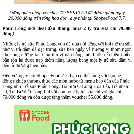
Đừng quên nhập voucher 77SPFKFC20 để được giảm ngay
20.000 đồng trên tổng hóa đơn, duy nhất tại ShopeeFood 7.7.
Phúc Long mời deal đầu tháng: mua 2 ly trà sữa chỉ 79.000
đồng!
Những ly trà sữa Phúc Long vốn đã quá nổi tiếng với hội mê trà sữa
nhờ vị trà đậm đà đặc trưng, sữa béo ngậy và hương vị thơm ngon
khó lòng cưỡng lại. Còn thú vị nào bằng một buổi xế chiều nhiều
bận rộn lại được nạp thêm năng lượng bằng một ly trà sữa đậm vị
đến từ thương hiệu này.
Đến với ngày hội ShopeeFood 7.7, bạn có thể cùng với bạn bè,
đồng nghiệp thưởng thức các món nước từ menu hấp dẫn của Phúc
Long như Trà sữa Phúc Long, Trà Sữa Ô Long Hoa Lài, Trà nhãn
lài, Trà Bưởi Ô Long Lài với combo 2 ly trà sữa chỉ với giá chỉ
79.000 đồng và còn được tặng thêm voucher 55.000 đồng.