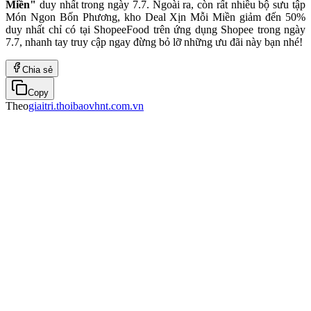
Miền"
duy nhất trong ngày 7.7. Ngoài ra, còn rất nhiều bộ sưu tập
Món Ngon Bốn Phương, kho Deal Xịn Mỗi Miền giảm đến 50%
duy nhất chỉ có tại ShopeeFood trên ứng dụng Shopee trong ngày
7.7, nhanh tay truy cập ngay đừng bỏ lỡ những ưu đãi này bạn nhé!
Chia sẻ
Copy
Theo
giaitri.thoibaovhnt.com.vn