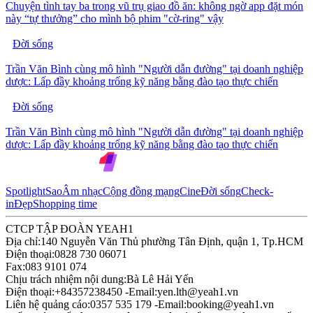
Chuyện tình tay ba trong vũ trụ giao đồ ăn: không ngờ app đặt món
này “tự thưởng” cho mình bộ phim "cờ-ring" vậy
Đời sống
Trần Văn Bình cùng mô hình "Người dẫn đường" tại doanh nghiệp
dược: Lấp đầy khoảng trống kỹ năng bằng đào tạo thực chiến
Đời sống
Trần Văn Bình cùng mô hình "Người dẫn đường" tại doanh nghiệp
dược: Lấp đầy khoảng trống kỹ năng bằng đào tạo thực chiến
Spotlight
Sao
Âm nhạc
Cộng đồng mạng
Cine
Đời sống
Check-
in
Đẹp
Shopping time
CTCP TẬP ĐOÀN YEAH1
Địa chỉ:
140 Nguyễn Văn Thủ phường Tân Định, quận 1, Tp.HCM
Điện thoại:
0828 730 06071
Fax:
083 9101 074
Chịu trách nhiệm nội dung:
Bà Lê Hải Yến
Điện thoại:
+84357238450 -
Email:
yen.lth@yeah1.vn
Liên hệ quảng cáo:
0357 535 179 -
Email:
booking@yeah1.vn