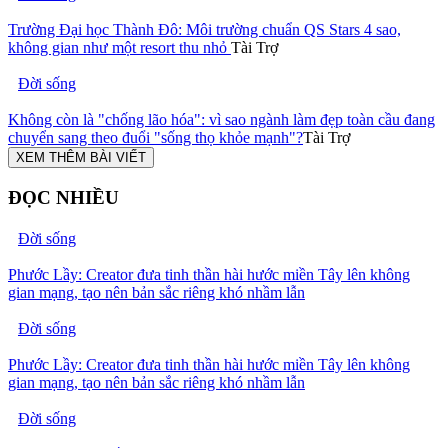
Trường Đại học Thành Đô: Môi trường chuẩn QS Stars 4 sao,
không gian như một resort thu nhỏ
Tài Trợ
Đời sống
Không còn là "chống lão hóa": vì sao ngành làm đẹp toàn cầu đang
chuyển sang theo đuổi "sống thọ khỏe mạnh"?
Tài Trợ
XEM THÊM BÀI VIẾT
ĐỌC NHIỀU
Đời sống
Phước Lầy: Creator đưa tinh thần hài hước miền Tây lên không
gian mạng, tạo nên bản sắc riêng khó nhầm lẫn
Đời sống
Phước Lầy: Creator đưa tinh thần hài hước miền Tây lên không
gian mạng, tạo nên bản sắc riêng khó nhầm lẫn
Đời sống