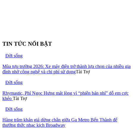
TIN TỨC NỔI BẬT
Đời sống
Mùa tựu trường 2026: Xe máy điện trở thành lựa chọn của nhiều gia
đình nhờ công nghệ và chi phí sử dụng
Tài Trợ
Đời sống
Rhymastic, Phí Ngọc Hưng mát lòng vì “phiên bản nhí” dỗ em cực
khéo
Tài Trợ
Đời sống
Hàng trăm khán giả dừng chân giữa Ga Metro Bến Thành để
thưởng thức nhạc kịch Broadway