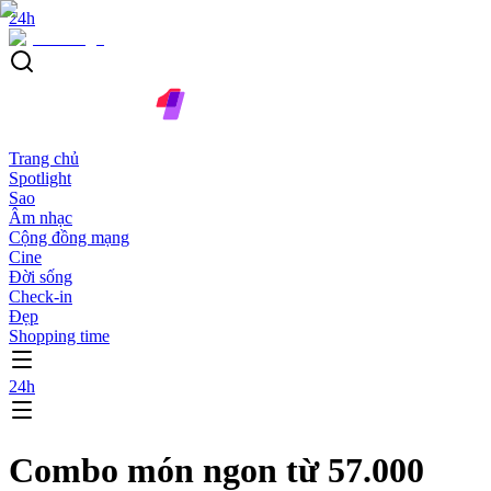
24h
Trang chủ
Spotlight
Sao
Âm nhạc
Cộng đồng mạng
Cine
Đời sống
Check-in
Đẹp
Shopping time
24h
Combo món ngon từ 57.000