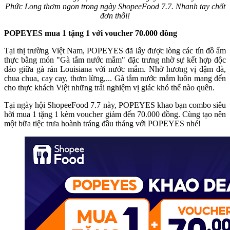
Phức Long thơm ngon trong ngày ShopeeFood 7.7. Nhanh tay chốt
đơn thôi!
POPEYES mua 1 tặng 1 với voucher 70.000 đồng
Tại thị trường Việt Nam, POPEYES đã lấy được lòng các tín đồ ẩm
thực bằng món "Gà tắm nước mắm" đặc trưng nhờ sự kết hợp độc
đáo giữa gà rán Louisiana với nước mắm. Nhờ hương vị đậm đà,
chua chua, cay cay, thơm lừng,... Gà tắm nước mắm luôn mang đến
cho thực khách Việt những trải nghiệm vị giác khó thể nào quên.
Tại ngày hội ShopeeFood 7.7 này, POPEYES khao bạn combo siêu
hời mua 1 tặng 1 kèm voucher giảm đến 70.000 đồng. Cùng tạo nên
một bữa tiệc trưa hoành tráng đầu tháng với POPEYES nhé!