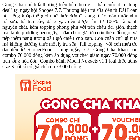
Gong Cha chính là thương hiệu tiếp theo gia nhập cuộc đua "tung
deal" tại ngày hội Shopee 7.7. Thương hiệu trà sữa đến từ Đài Loan
nổi tiếng khắp thế giới nhờ thực đơn đa dạng. Các món nước như
trà sữa, trà trái cây, đá xay,... đều được làm từ 100% trà xanh
nguyên chất, kèm topping phong phú với trân châu dai giòn, thạch
mát lạnh, pudding béo ngậy,... đảm bảo giải tỏa cơn thèm đồ ngọt và
tiếp thêm năng lượng đầu giờ chiều cho bạn. Còn chần chừ gì nữa
mà không thưởng thức một ly trà sữa "full topping" với cơn mưa ưu
đãi đến từ ShopeeFood. Trong ngày 7.7, Gong Cha khao bạn
combo 70.000 đồng kèm áp dụng voucher giảm ngay 70.000 đồng
trên tổng hóa đơn. Combo bánh Mochi Nuggets và 1 loại thức uống
size S bất kì có giá chỉ còn 73.000 đồng.