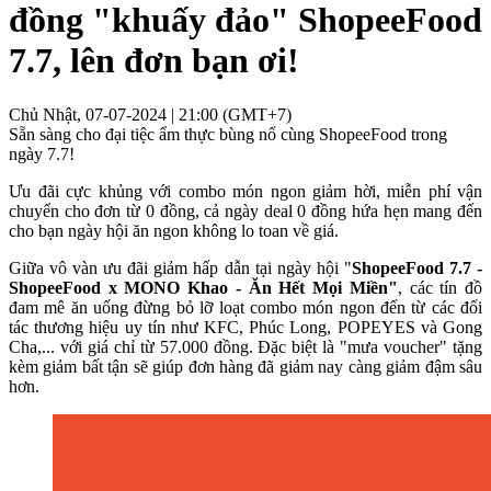
đồng "khuấy đảo" ShopeeFood
7.7, lên đơn bạn ơi!
Chủ Nhật, 07-07-2024 | 21:00 (GMT+7)
Sẵn sàng cho đại tiệc ẩm thực bùng nổ cùng ShopeeFood trong
ngày 7.7!
Ưu đãi cực khủng với combo món ngon giảm hời, miễn phí vận
chuyển cho đơn từ 0 đồng, cả ngày deal 0 đồng hứa hẹn mang đến
cho bạn ngày hội ăn ngon không lo toan về giá.
Giữa vô vàn ưu đãi giảm hấp dẫn tại ngày hội "
ShopeeFood
7.7 -
ShopeeFood
x MONO Khao - Ăn Hết Mọi Miền"
, các tín đồ
đam mê ăn uống đừng bỏ lỡ loạt combo món ngon đến từ các đối
tác thương hiệu uy tín như KFC, Phúc Long, POPEYES và Gong
Cha,... với giá chỉ từ 57.000 đồng. Đặc biệt là "mưa voucher" tặng
kèm giảm bất tận sẽ giúp đơn hàng đã giảm nay càng giảm đậm sâu
hơn.