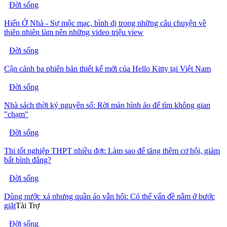
Đời sống
Hiển Ở Nhà - Sự mộc mạc, bình dị trong những câu chuyện về
thiên nhiên làm nên những video triệu view
Đời sống
Cận cảnh ba phiên bản thiết kế mới của Hello Kitty tại Việt Nam
Đời sống
Nhà sách thời kỷ nguyên số: Rời màn hình ảo để tìm không gian
"chạm"
Đời sống
Thi tốt nghiệp THPT nhiều đợt: Làm sao để tăng thêm cơ hội, giảm
bất bình đẳng?
Đời sống
Dùng nước xả nhưng quần áo vẫn hôi: Có thể vấn đề nằm ở bước
giặt
Tài Trợ
Đời sống