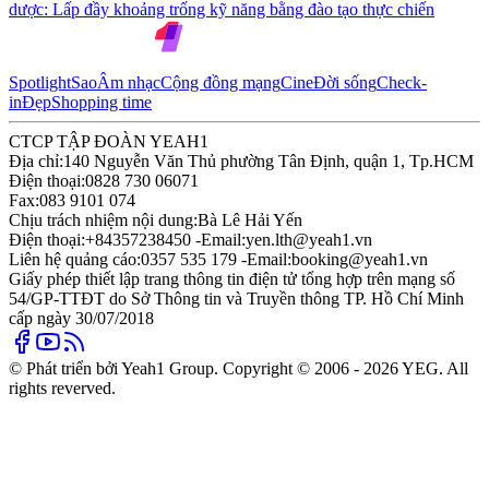
dược: Lấp đầy khoảng trống kỹ năng bằng đào tạo thực chiến
Spotlight
Sao
Âm nhạc
Cộng đồng mạng
Cine
Đời sống
Check-
in
Đẹp
Shopping time
CTCP TẬP ĐOÀN YEAH1
Địa chỉ:
140 Nguyễn Văn Thủ phường Tân Định, quận 1, Tp.HCM
Điện thoại:
0828 730 06071
Fax:
083 9101 074
Chịu trách nhiệm nội dung:
Bà Lê Hải Yến
Điện thoại:
+84357238450 -
Email:
yen.lth@yeah1.vn
Liên hệ quảng cáo:
0357 535 179 -
Email:
booking@yeah1.vn
Giấy phép thiết lập trang thông tin điện tử tổng hợp trên mạng số
54/GP-TTĐT do Sở Thông tin và Truyền thông TP. Hồ Chí Minh
cấp ngày 30/07/2018
© Phát triển bởi Yeah1 Group. Copyright © 2006 - 2026 YEG. All
rights reverved.