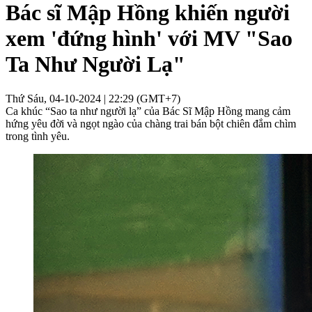
Bác sĩ Mập Hồng khiến người
xem 'đứng hình' với MV "Sao
Ta Như Người Lạ"
Thứ Sáu, 04-10-2024 | 22:29 (GMT+7)
Ca khúc “Sao ta như người lạ” của Bác Sĩ Mập Hồng mang cảm
hứng yêu đời và ngọt ngào của chàng trai bán bột chiên đắm chìm
trong tình yêu.