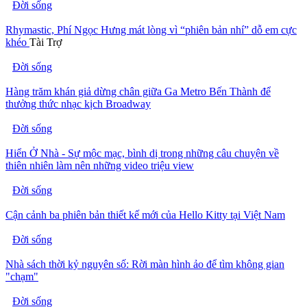
Đời sống
Rhymastic, Phí Ngọc Hưng mát lòng vì “phiên bản nhí” dỗ em cực
khéo
Tài Trợ
Đời sống
Hàng trăm khán giả dừng chân giữa Ga Metro Bến Thành để
thưởng thức nhạc kịch Broadway
Đời sống
Hiển Ở Nhà - Sự mộc mạc, bình dị trong những câu chuyện về
thiên nhiên làm nên những video triệu view
Đời sống
Cận cảnh ba phiên bản thiết kế mới của Hello Kitty tại Việt Nam
Đời sống
Nhà sách thời kỷ nguyên số: Rời màn hình ảo để tìm không gian
"chạm"
Đời sống