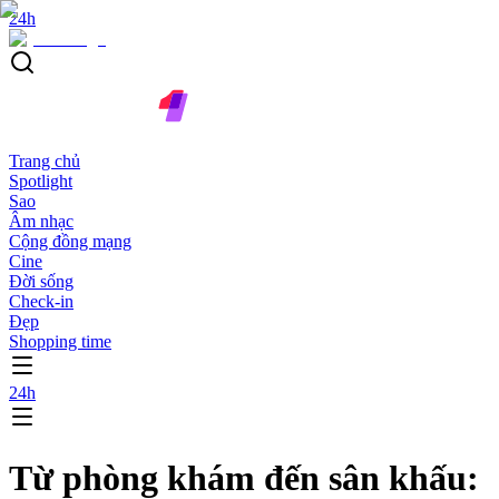
24h
Trang chủ
Spotlight
Sao
Âm nhạc
Cộng đồng mạng
Cine
Đời sống
Check-in
Đẹp
Shopping time
24h
Từ phòng khám đến sân khấu: