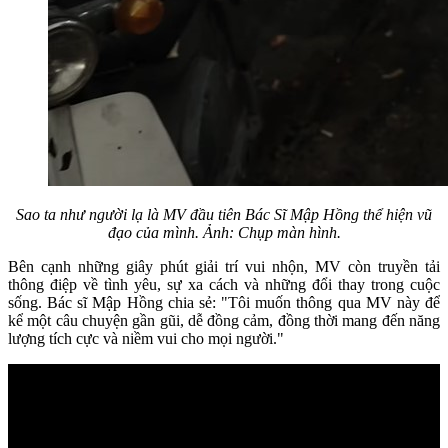
Sao ta như người lạ là MV đầu tiên Bác Sĩ Mập Hồng thể hiện vũ
đạo của mình. Ảnh: Chụp màn hình.
Bên cạnh những giây phút giải trí vui nhộn, MV còn truyền tải
thông điệp về tình yêu, sự xa cách và những đổi thay trong cuộc
sống. Bác sĩ Mập Hồng chia sẻ: "Tôi muốn thông qua MV này để
kể một câu chuyện gần gũi, dễ đồng cảm, đồng thời mang đến năng
lượng tích cực và niềm vui cho mọi người."