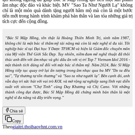
âm nhạc độc đáo và khác biệt. MV "Sao Ta Như Người Lạ" không
chỉ là một món quà dành tặng người hâm mộ mà còn là một bước
tiến mới trong hành trình khám phá bản thân và lan tỏa những giá trị
tích cực đến cộng đồng.
“Bác Sĩ Mập Hồng, tên thật là Hoàng Thiên Minh Trị, sinh năm 1987,
không chỉ là một bác sĩ thẩm mỹ tài năng mà còn là một nghệ sĩ đa tài. Tốt
nghiệp bác sĩ tại Đại học Y Dược TP.HCM và hiện là Giám đốc chuyên môn
của Mỹ viện Thế Giới Sắc Đẹp. Tuy nhiên, niềm đam mê nghệ thuật đã thôi
thúc anh đến với âm nhạc và ghi dấu ấn với vị trí Top 7 Vietnam Idol 2016 -
một thành tích đáng nể đối với một bác sĩ thẩm mỹ. Năm 2024, Bác Sĩ Mập
Hồng tiếp tục quay trở lại ấn tượng trong âm nhạc qua ba MV "Do ta đều
sai", "Tự thương tự tổn thương" và "Sao ta như người lạ". Bên cạnh đó, anh
vẫn duy trì sức hút với vai trò KOL và mở rộng sự nghiệp sang lĩnh vực diễn
xuất với sitcom "Chợ Tình" cùng Duy Khương và Chị Cano. Với những
thành công đạt được, Bác Sĩ Mập Hồng đã chứng minh bản thân là một
nghệ sĩ đa năng và đầy triển vọng.”
Chia sẻ
Copy
Theo
giaitri.thoibaovhnt.com.vn