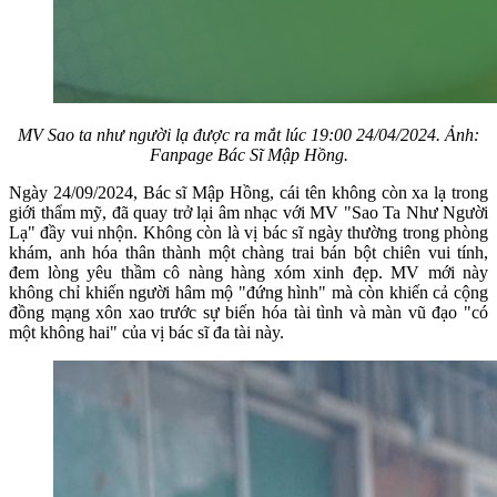
MV Sao ta như người lạ được ra mắt lúc 19:00 24/04/2024. Ảnh:
Fanpage Bác Sĩ Mập Hồng.
Ngày 24/09/2024, Bác sĩ Mập Hồng, cái tên không còn xa lạ trong
giới thẩm mỹ, đã quay trở lại âm nhạc với MV "Sao Ta Như Người
Lạ" đầy vui nhộn. Không còn là vị bác sĩ ngày thường trong phòng
khám, anh hóa thân thành một chàng trai bán bột chiên vui tính,
đem lòng yêu thầm cô nàng hàng xóm xinh đẹp. MV mới này
không chỉ khiến người hâm mộ "đứng hình" mà còn khiến cả cộng
đồng mạng xôn xao trước sự biến hóa tài tình và màn vũ đạo "có
một không hai" của vị bác sĩ đa tài này.