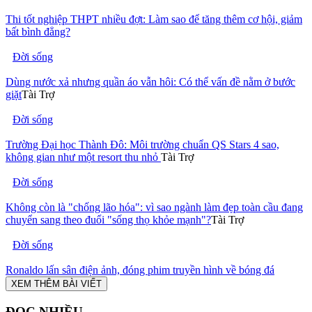
Thi tốt nghiệp THPT nhiều đợt: Làm sao để tăng thêm cơ hội, giảm
bất bình đẳng?
Đời sống
Dùng nước xả nhưng quần áo vẫn hôi: Có thể vấn đề nằm ở bước
giặt
Tài Trợ
Đời sống
Trường Đại học Thành Đô: Môi trường chuẩn QS Stars 4 sao,
không gian như một resort thu nhỏ
Tài Trợ
Đời sống
Không còn là "chống lão hóa": vì sao ngành làm đẹp toàn cầu đang
chuyển sang theo đuổi "sống thọ khỏe mạnh"?
Tài Trợ
Đời sống
Ronaldo lấn sân điện ảnh, đóng phim truyền hình về bóng đá
XEM THÊM BÀI VIẾT
ĐỌC NHIỀU