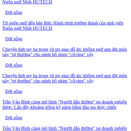
Ngôn ngữ Nhật HUTECH
Đời sống
Từ ngôn ngữ đến bản lĩnh: Hành trình trưởng thành của sinh viên
Ngôn ngữ Nhật HUTECH
Đời sống
Chuyện tình tay ba trong vũ trụ giao đồ ăn: không ngờ app đặt món
này “tự thưởng” cho mình bộ phim "cờ-ring" vậy
Đời sống
Chuyện tình tay ba trong vũ trụ giao đồ ăn: không ngờ app đặt món
này “tự thưởng” cho mình bộ phim "cờ-ring" vậy
Đời sống
Trần Văn Bình cùng mô hình "Người dẫn đường" tại doanh nghiệp
dược: Lấp đầy khoảng trống kỹ năng bằng đào tạo thực chiến
Đời sống
Trần Văn Bình cùng mô hình "Người dẫn đường" tại doanh nghiệp