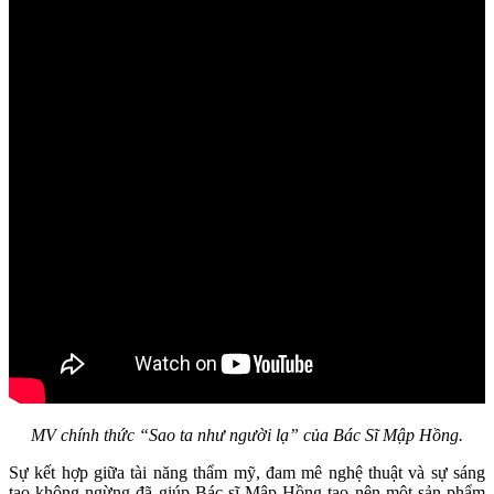
MV chính thức “Sao ta như người lạ” của Bác Sĩ Mập Hồng.
Sự kết hợp giữa tài năng thẩm mỹ, đam mê nghệ thuật và sự sáng
tạo không ngừng đã giúp Bác sĩ Mập Hồng tạo nên một sản phẩm