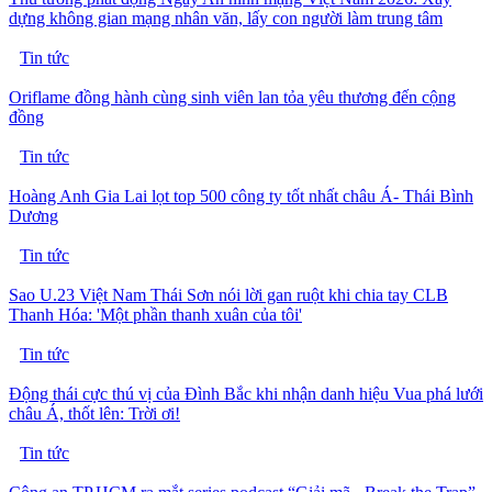
dựng không gian mạng nhân văn, lấy con người làm trung tâm
Tin tức
Oriflame đồng hành cùng sinh viên lan tỏa yêu thương đến cộng
đồng
Tin tức
Hoàng Anh Gia Lai lọt top 500 công ty tốt nhất châu Á- Thái Bình
Dương
Tin tức
Sao U.23 Việt Nam Thái Sơn nói lời gan ruột khi chia tay CLB
Thanh Hóa: 'Một phần thanh xuân của tôi'
Tin tức
Động thái cực thú vị của Đình Bắc khi nhận danh hiệu Vua phá lưới
châu Á, thốt lên: Trời ơi!
Tin tức