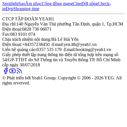
Spotlight
Sao
Âm nhạc
Cộng đồng mạng
Cine
Đời sống
Check-
in
Đẹp
Shopping time
CTCP TẬP ĐOÀN YEAH1
Địa chỉ:
140 Nguyễn Văn Thủ phường Tân Định, quận 1, Tp.HCM
Điện thoại:
0828 730 06071
Fax:
083 9101 074
Chịu trách nhiệm nội dung:
Bà Lê Hải Yến
Điện thoại:
+84357238450 -
Email:
yen.lth@yeah1.vn
Liên hệ quảng cáo:
0357 535 179 -
Email:
booking@yeah1.vn
Giấy phép thiết lập trang thông tin điện tử tổng hợp trên mạng số
54/GP-TTĐT do Sở Thông tin và Truyền thông TP. Hồ Chí Minh
cấp ngày 30/07/2018
© Phát triển bởi Yeah1 Group. Copyright © 2006 - 2026 YEG. All
rights reverved.