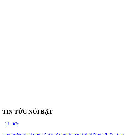
TIN TỨC NỔI BẬT
Tin tức
Thủ tướng phát động Ngày An ninh mạng Việt Nam 2026: Xây