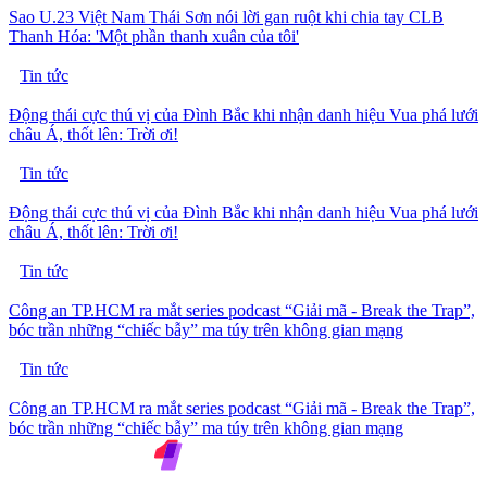
Sao U.23 Việt Nam Thái Sơn nói lời gan ruột khi chia tay CLB
Thanh Hóa: 'Một phần thanh xuân của tôi'
Tin tức
Động thái cực thú vị của Đình Bắc khi nhận danh hiệu Vua phá lưới
châu Á, thốt lên: Trời ơi!
Tin tức
Động thái cực thú vị của Đình Bắc khi nhận danh hiệu Vua phá lưới
châu Á, thốt lên: Trời ơi!
Tin tức
Công an TP.HCM ra mắt series podcast “Giải mã - Break the Trap”,
bóc trần những “chiếc bẫy” ma túy trên không gian mạng
Tin tức
Công an TP.HCM ra mắt series podcast “Giải mã - Break the Trap”,
bóc trần những “chiếc bẫy” ma túy trên không gian mạng