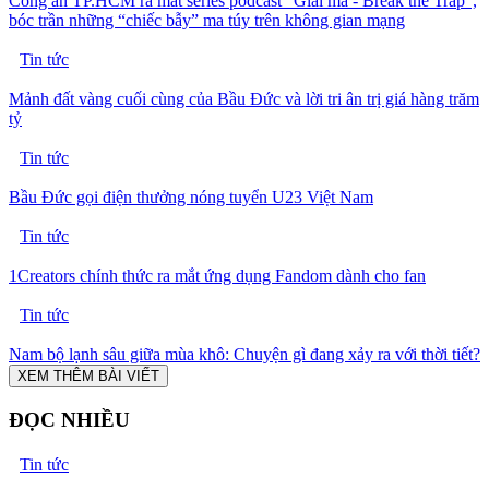
Công an TP.HCM ra mắt series podcast “Giải mã - Break the Trap”,
bóc trần những “chiếc bẫy” ma túy trên không gian mạng
Tin tức
Mảnh đất vàng cuối cùng của Bầu Đức và lời tri ân trị giá hàng trăm
tỷ
Tin tức
Bầu Đức gọi điện thưởng nóng tuyển U23 Việt Nam
Tin tức
1Creators chính thức ra mắt ứng dụng Fandom dành cho fan
Tin tức
Nam bộ lạnh sâu giữa mùa khô: Chuyện gì đang xảy ra với thời tiết?
XEM THÊM BÀI VIẾT
ĐỌC NHIỀU
Tin tức