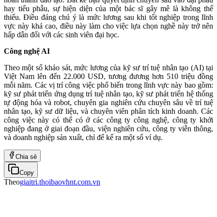
hay tiểu phẫu, sự hiện diện của một bác sĩ gây mê là không thể
thiếu. Điều đáng chú ý là mức lương sau khi tốt nghiệp trong lĩnh
vực này khá cao, điều này làm cho việc lựa chọn nghề này trở nên
hấp dẫn đối với các sinh viên đại học.
Công nghệ AI
Theo một số khảo sát, mức lương của kỹ sư trí tuệ nhân tạo (AI) tại
Việt Nam lên đến 22.000 USD, tương đương hơn 510 triệu đồng
mỗi năm. Các vị trí công việc phổ biến trong lĩnh vực này bao gồm:
kỹ sư phát triển ứng dụng trí tuệ nhân tạo, kỹ sư phát triển hệ thống
tự động hóa và robot, chuyên gia nghiên cứu chuyên sâu về trí tuệ
nhân tạo, kỹ sư dữ liệu, và chuyên viên phân tích kinh doanh. Các
công việc này có thể có ở các công ty công nghệ, công ty khởi
nghiệp đang ở giai đoạn đầu, viện nghiên cứu, công ty viễn thông,
và doanh nghiệp sản xuất, chỉ để kể ra một số ví dụ.
Chia sẻ
Copy
Theo
giaitri.thoibaovhnt.com.vn