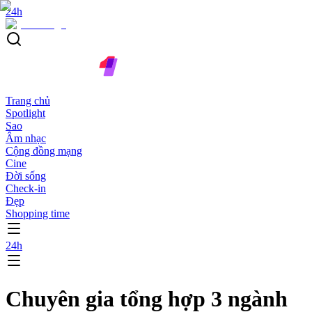
24h
Trang chủ
Spotlight
Sao
Âm nhạc
Cộng đồng mạng
Cine
Đời sống
Check-in
Đẹp
Shopping time
24h
Chuyên gia tổng hợp 3 ngành