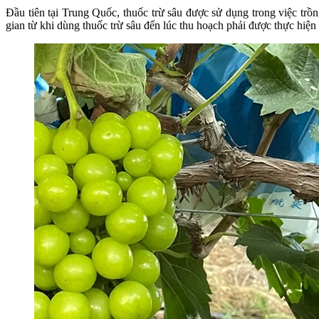
Đầu tiên tại Trung Quốc, thuốc trừ sâu được sử dụng trong việc trồn
gian từ khi dùng thuốc trừ sâu đến lúc thu hoạch phải được thực hiệ