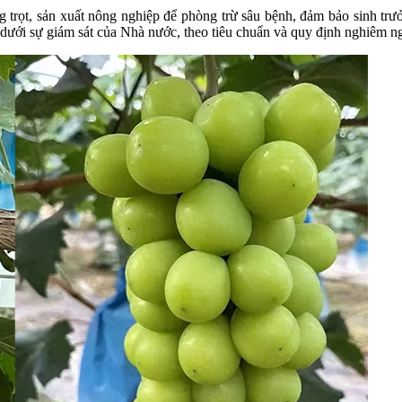
g trọt, sản xuất nông nghiệp để phòng trừ sâu bệnh, đảm bảo sinh trư
n dưới sự giám sát của Nhà nước, theo tiêu chuẩn và quy định nghiêm n