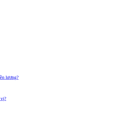
iền lương?
 vị?