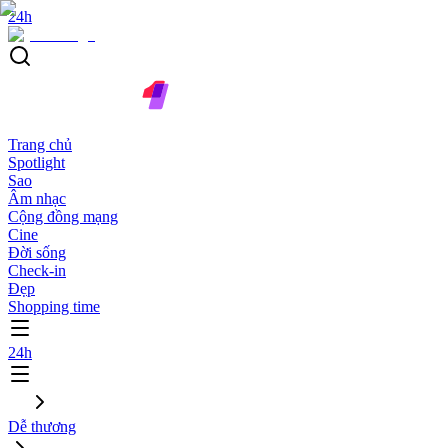
24h
Trang chủ
Spotlight
Sao
Âm nhạc
Cộng đồng mạng
Cine
Đời sống
Check-in
Đẹp
Shopping time
24h
Dễ thương