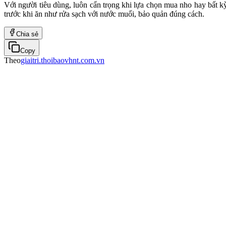
Với người tiêu dùng, luôn cẩn trọng khi lựa chọn mua nho hay bất kỳ
trước khi ăn như rửa sạch với nước muối, bảo quản đúng cách.
Chia sẻ
Copy
Theo
giaitri.thoibaovhnt.com.vn