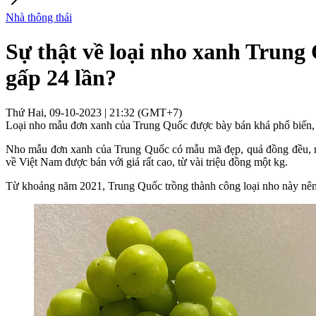
Nhà thông thái
Sự thật về loại nho xanh Trung
gấp 24 lần?
Thứ Hai, 09-10-2023 | 21:32 (GMT+7)
Loại nho mẫu đơn xanh của Trung Quốc được bày bán khá phổ biến, nh
Nho mẫu đơn xanh của Trung Quốc có mẫu mã đẹp, quả đồng đều, mọn
về Việt Nam được bán với giá rất cao, từ vài triệu đồng một kg.
Từ khoảng năm 2021, Trung Quốc trồng thành công loại nho này nên 