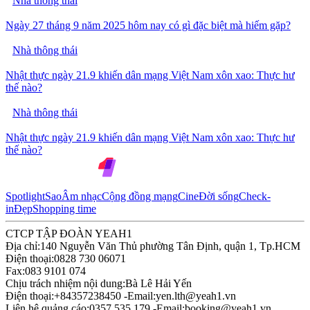
Nhà thông thái
Ngày 27 tháng 9 năm 2025 hôm nay có gì đặc biệt mà hiếm gặp?
Nhà thông thái
Nhật thực ngày 21.9 khiến dân mạng Việt Nam xôn xao: Thực hư
thế nào?
Nhà thông thái
Nhật thực ngày 21.9 khiến dân mạng Việt Nam xôn xao: Thực hư
thế nào?
Spotlight
Sao
Âm nhạc
Cộng đồng mạng
Cine
Đời sống
Check-
in
Đẹp
Shopping time
CTCP TẬP ĐOÀN YEAH1
Địa chỉ:
140 Nguyễn Văn Thủ phường Tân Định, quận 1, Tp.HCM
Điện thoại:
0828 730 06071
Fax:
083 9101 074
Chịu trách nhiệm nội dung:
Bà Lê Hải Yến
Điện thoại:
+84357238450 -
Email:
yen.lth@yeah1.vn
Liên hệ quảng cáo:
0357 535 179 -
Email:
booking@yeah1.vn