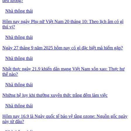
tiền lương?
Nhà thông thái
Hôm nay ngày Phụ nữ Việt Nam 20 tháng 10: Theo lịch âm có gì
thú vị?
Nhà thông thái
Ngày 27 tháng 9 năm 2025 hôm nay có gì đặc biệt mà hiếm gặp?
Nhà thông thái
Nhật thực ngày 21.9 khiến dân mạng Việt Nam xôn xao: Thực hư
thế nào?
Nhà thông thái
Những hệ lụy khi thường xuyên thức trắng đêm làm việc
Nhà thông thái
Hôm nay 16.9 là Ngày quốc tế bảo vệ tầng ozone: Nguồn gốc ngày
này từ đâu?