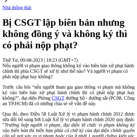
Nhà thông thái
Bị CSGT lập biên bản nhưng
không đồng ý và không ký thì
có phải nộp phạt?
Thứ Tư, 09-08-2023 | 18:23 (GMT+7)
Nếu người vi phạm giao thông không ký vào biên bản xử phạt hành
chính thì phía CSGT sẽ xử lý như thế nào? Và người vi phạm có
phải nộp phạt hay không?
Trước câu hỏi “nếu người tham gia giao thông vi phạm mà không
ký vào biên bản xử phạt hành chính thì có phải nộp phạt hay
không?”, đại diện Phòng
CSGT
đường bộ - đường sắt (PC08, Công
an TP.HCM) đã có những chia sẻ về vấn đề này.
Qua đó, theo Điều 58 Luật Xử lý vi phạm hành chính 2012 được
sửa đổi bổ sung bởi Luật Xử lý vi phạm hành chính 2020 quy định:
"
Trường hợp người vi phạm, đại diện tổ chức vi phạm không ký
vào biên bản thì biên bản phải có chữ ký của đại diện chính quyền
cấp xã nơi xảy ra vi phạm hoặc của ít nhất 1 người chứng kiến xác