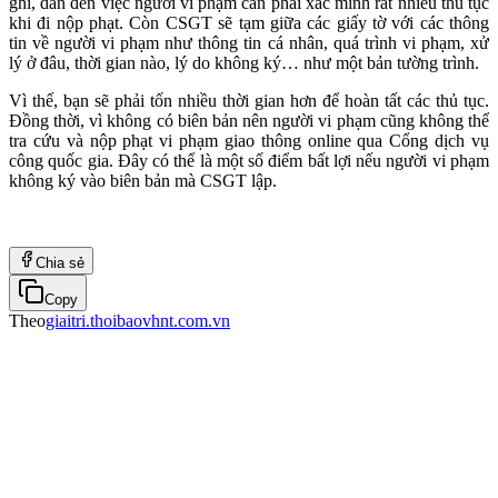
ghi, dẫn đến việc người vi phạm cần phải xác minh rất nhiều thủ tục
khi đi nộp phạt. Còn CSGT sẽ tạm giữa các giấy tờ với các thông
tin về người vi phạm như thông tin cá nhân, quá trình vi phạm, xử
lý ở đâu, thời gian nào, lý do không ký… như một bản tường trình.
Vì thế, bạn sẽ phải tốn nhiều thời gian hơn để hoàn tất các thủ tục.
Đồng thời, vì không có biên bản nên người vi phạm cũng không thể
tra cứu và nộp phạt vi phạm giao thông online qua Cổng dịch vụ
công quốc gia. Đây có thể là một số điểm bất lợi nếu người vi phạm
không ký vào biên bản mà CSGT lập.
Chia sẻ
Copy
Theo
giaitri.thoibaovhnt.com.vn