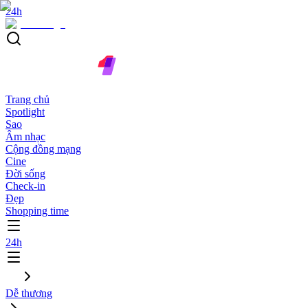
24h
Trang chủ
Spotlight
Sao
Âm nhạc
Cộng đồng mạng
Cine
Đời sống
Check-in
Đẹp
Shopping time
24h
Dễ thương