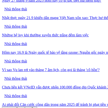
Ngày 27 tháng 9 năm 2025 hôm nay có gì đặc biệt mà hiếm gặp?
Nhà thông thái
Nhật thực ngày 21.9 khiến dân mạng Việt Nam xôn xao: Thực hư th
Nhà thông thái
Những hệ lụy khi thường xuyên thức trắng đêm làm việc
Nhà thông thái
Hôm nay 16.9 là Ngày quốc tế bảo vệ tầng ozone: Nguồn gốc ngày n
Nhà thông thái
Vì sao Vu lan rơi vào tháng 7 âm lịch, còn gọi là tháng 'cô hồn'?
Nhà thông thái
Chưa liên kết VNeID vẫn được nhận 100.000 đồng dịp Quốc khánh 
Nhà thông thái
Ai phải đổi Căn cước công dân trong năm 2025 để tránh bị phạt tiền