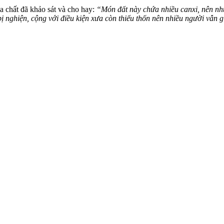
a chất đã khảo sát và cho hay:
“Món đất này chứa nhiều canxi, nên nhữn
 nghiện, cộng với điều kiện xưa còn thiếu thốn nên nhiều người vẫn gi