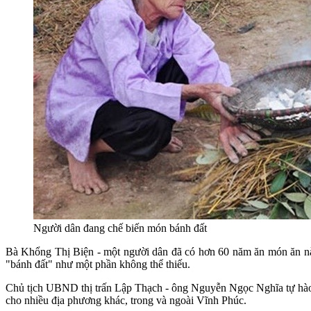
Người dân đang chế biến món bánh đất
Bà Khổng Thị Biện - một người dân đã có hơn 60 năm ăn món ăn này c
"bánh đất" như một phần không thể thiếu.
Chủ tịch UBND thị trấn Lập Thạch - ông Nguyễn Ngọc Nghĩa tự hào cho
cho nhiều địa phương khác, trong và ngoài Vĩnh Phúc.