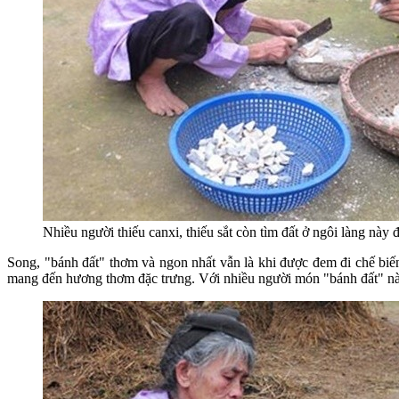
Nhiều người thiếu canxi, thiếu sắt còn tìm đất ở ngôi làng này 
Song, "bánh đất" thơm và ngon nhất vẫn là khi được đem đi chế biến
mang đến hương thơm đặc trưng. Với nhiều người món "bánh đất" này t