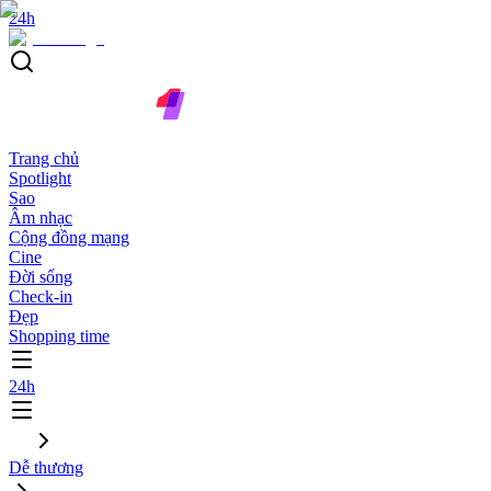
24h
Trang chủ
Spotlight
Sao
Âm nhạc
Cộng đồng mạng
Cine
Đời sống
Check-in
Đẹp
Shopping time
24h
Dễ thương