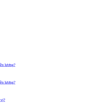
iền lương?
iền lương?
 vị?