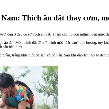
ệt Nam: Thích ăn đất thay cơm, 
gười dân ở đây có sở thích ăn đất. Thậm chí, họ còn nghiện đến mức đà
p tục ăn đất. Món bánh đất đã trở thành một "đặc sản" quê hương, tuy 
ất sâu bên dưới.
 phần, trắng như ruột củ sắn và có vân. Sau khi đào lên, họ sẽ đem đ