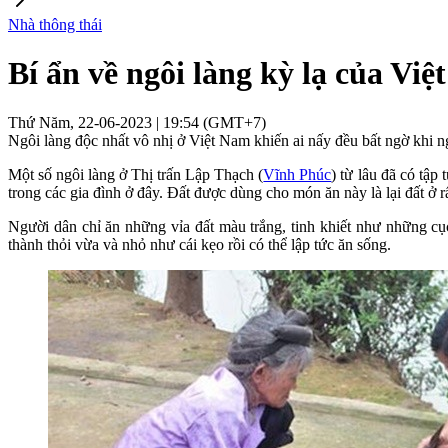
Nhà thông thái
Bí ẩn về ngôi làng kỳ lạ của Vi
Thứ Năm, 22-06-2023 | 19:54 (GMT+7)
Ngôi làng độc nhất vô nhị ở Việt Nam khiến ai nấy đều bất ngờ khi n
Một số ngôi làng ở Thị trấn Lập Thạch (
Vĩnh Phúc
) từ lâu đã có tậ
trong các gia đình ở đây. Đất được dùng cho món ăn này là lại đất ở r
Người dân chỉ ăn những vỉa đất màu trắng, tinh khiết như những cục
thành thỏi vừa và nhỏ như cái kẹo rồi có thể lập tức ăn sống.