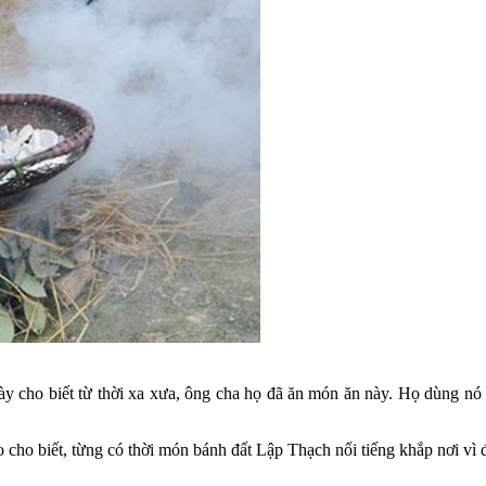
ho biết từ thời xa xưa, ông cha họ đã ăn món ăn này. Họ dùng nó như
 biết, từng có thời món bánh đất Lập Thạch nổi tiếng khắp nơi vì độ 