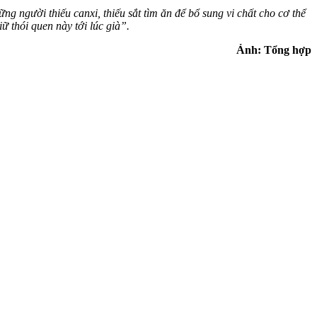
g người thiếu canxi, thiếu sắt tìm ăn để bổ sung vi chất cho cơ thể
ữ thói quen này tới lúc già”.
Ảnh: Tổng hợp