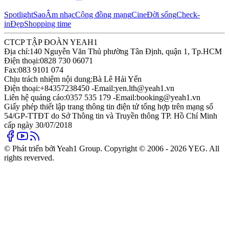
Spotlight
Sao
Âm nhạc
Cộng đồng mạng
Cine
Đời sống
Check-
in
Đẹp
Shopping time
CTCP TẬP ĐOÀN YEAH1
Địa chỉ:
140 Nguyễn Văn Thủ phường Tân Định, quận 1, Tp.HCM
Điện thoại:
0828 730 06071
Fax:
083 9101 074
Chịu trách nhiệm nội dung:
Bà Lê Hải Yến
Điện thoại:
+84357238450 -
Email:
yen.lth@yeah1.vn
Liên hệ quảng cáo:
0357 535 179 -
Email:
booking@yeah1.vn
Giấy phép thiết lập trang thông tin điện tử tổng hợp trên mạng số
54/GP-TTĐT do Sở Thông tin và Truyền thông TP. Hồ Chí Minh
cấp ngày 30/07/2018
© Phát triển bởi Yeah1 Group. Copyright © 2006 - 2026 YEG. All
rights reverved.