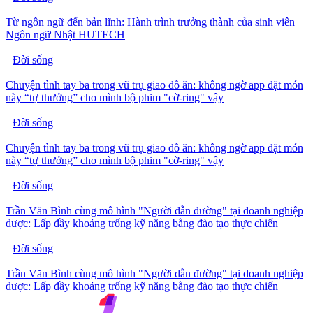
Từ ngôn ngữ đến bản lĩnh: Hành trình trưởng thành của sinh viên
Ngôn ngữ Nhật HUTECH
Đời sống
Chuyện tình tay ba trong vũ trụ giao đồ ăn: không ngờ app đặt món
này “tự thưởng” cho mình bộ phim "cờ-ring" vậy
Đời sống
Chuyện tình tay ba trong vũ trụ giao đồ ăn: không ngờ app đặt món
này “tự thưởng” cho mình bộ phim "cờ-ring" vậy
Đời sống
Trần Văn Bình cùng mô hình "Người dẫn đường" tại doanh nghiệp
dược: Lấp đầy khoảng trống kỹ năng bằng đào tạo thực chiến
Đời sống
Trần Văn Bình cùng mô hình "Người dẫn đường" tại doanh nghiệp
dược: Lấp đầy khoảng trống kỹ năng bằng đào tạo thực chiến