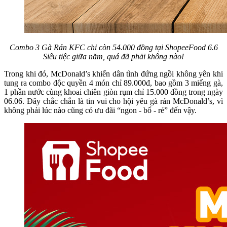
Combo 3 Gà Rán KFC chỉ còn 54.000 đồng tại ShopeeFood 6.6
Siêu tiệc giữa năm, quá đã phải không nào!
Trong khi đó, McDonald’s khiến dân tình đứng ngồi không yên khi
tung ra combo độc quyền 4 món chỉ 89.000đ, bao gồm 3 miếng gà,
1 phần nước cùng khoai chiên giòn rụm chỉ 15.000 đồng trong ngày
06.06. Đây chắc chắn là tin vui cho hội yêu gà rán McDonald’s, vì
không phải lúc nào cũng có ưu đãi “ngon - bổ - rẻ” đến vậy.