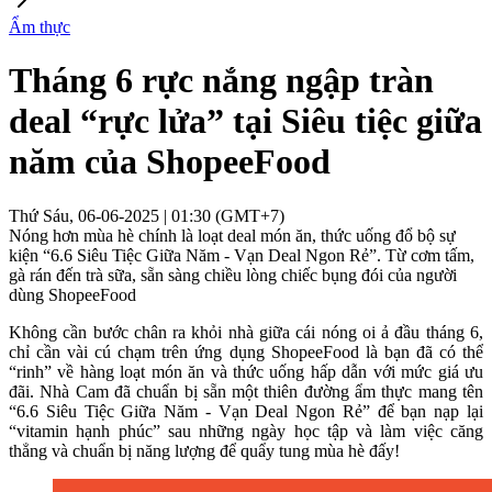
Ẩm thực
Tháng 6 rực nắng ngập tràn
deal “rực lửa” tại Siêu tiệc giữa
năm của ShopeeFood
Thứ Sáu, 06-06-2025 | 01:30 (GMT+7)
Nóng hơn mùa hè chính là loạt deal món ăn, thức uống đổ bộ sự
kiện “6.6 Siêu Tiệc Giữa Năm - Vạn Deal Ngon Rẻ”. Từ cơm tấm,
gà rán đến trà sữa, sẵn sàng chiều lòng chiếc bụng đói của người
dùng ShopeeFood
Không cần bước chân ra khỏi nhà giữa cái nóng oi ả đầu tháng 6,
chỉ cần vài cú chạm trên ứng dụng ShopeeFood là bạn đã có thể
“rinh” về hàng loạt món ăn và thức uống hấp dẫn với mức giá ưu
đãi. Nhà Cam đã chuẩn bị sẵn một thiên đường ẩm thực mang tên
“6.6 Siêu Tiệc Giữa Năm - Vạn Deal Ngon Rẻ” để bạn nạp lại
“vitamin hạnh phúc” sau những ngày học tập và làm việc căng
thẳng và chuẩn bị năng lượng để quẩy tung mùa hè đấy!