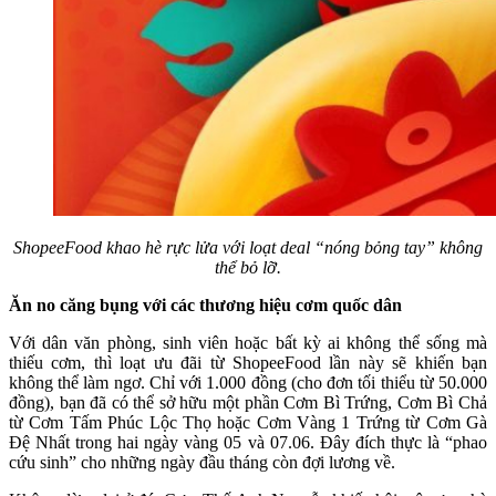
ShopeeFood khao hè rực lửa với loạt deal “nóng bỏng tay” không
thể bỏ lỡ.
Ăn no căng bụng với các thương hiệu cơm quốc dân
Với dân văn phòng, sinh viên hoặc bất kỳ ai không thể sống mà
thiếu cơm, thì loạt ưu đãi từ ShopeeFood lần này sẽ khiến bạn
không thể làm ngơ. Chỉ với 1.000 đồng (cho đơn tối thiểu từ 50.000
đồng), bạn đã có thể sở hữu một phần Cơm Bì Trứng, Cơm Bì Chả
từ Cơm Tấm Phúc Lộc Thọ hoặc Cơm Vàng 1 Trứng từ Cơm Gà
Đệ Nhất trong hai ngày vàng 05 và 07.06. Đây đích thực là “phao
cứu sinh” cho những ngày đầu tháng còn đợi lương về.