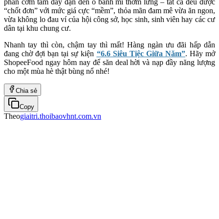
phần cơm tấm đầy đặn đến ổ bánh mì thơm lừng – tất cả đều được
“chốt đơn” với mức giá cực “mềm”, thỏa mãn đam mê vừa ăn ngon,
vừa không lo đau ví của hội công sở, học sinh, sinh viên hay các cư
dân tại khu chung cư.
Nhanh tay thì còn, chậm tay thì mất! Hàng ngàn ưu đãi hấp dẫn
đang chờ đợi bạn tại sự kiện
“6.6 Siêu Tiệc Giữa Năm”
. Hãy mở
ShopeeFood ngay hôm nay để săn deal hời và nạp đầy năng lượng
cho một mùa hè thật bùng nổ nhé!
Chia sẻ
Copy
Theo
giaitri.thoibaovhnt.com.vn