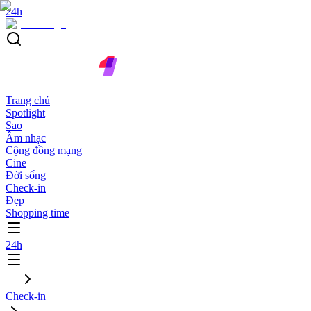
24h
Trang chủ
Spotlight
Sao
Âm nhạc
Cộng đồng mạng
Cine
Đời sống
Check-in
Đẹp
Shopping time
24h
Check-in