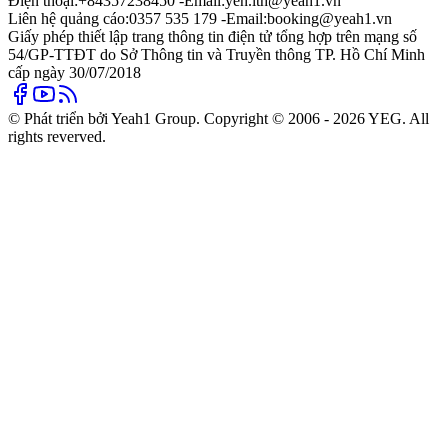
Điện thoại:
+84357238450 -
Email:
yen.lth@yeah1.vn
Liên hệ quảng cáo:
0357 535 179 -
Email:
booking@yeah1.vn
Giấy phép thiết lập trang thông tin điện tử tổng hợp trên mạng số
54/GP-TTĐT do Sở Thông tin và Truyền thông TP. Hồ Chí Minh
cấp ngày 30/07/2018
© Phát triển bởi Yeah1 Group. Copyright © 2006 - 2026 YEG. All
rights reverved.