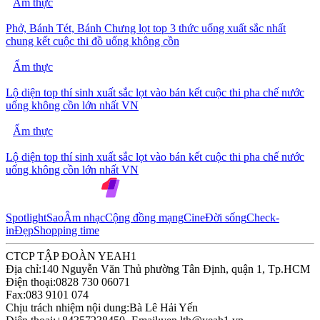
Ẩm thực
Phở, Bánh Tét, Bánh Chưng lọt top 3 thức uống xuất sắc nhất
chung kết cuộc thi đồ uống không cồn
Ẩm thực
Lộ diện top thí sinh xuất sắc lọt vào bán kết cuộc thi pha chế nước
uống không cồn lớn nhất VN
Ẩm thực
Lộ diện top thí sinh xuất sắc lọt vào bán kết cuộc thi pha chế nước
uống không cồn lớn nhất VN
Spotlight
Sao
Âm nhạc
Cộng đồng mạng
Cine
Đời sống
Check-
in
Đẹp
Shopping time
CTCP TẬP ĐOÀN YEAH1
Địa chỉ:
140 Nguyễn Văn Thủ phường Tân Định, quận 1, Tp.HCM
Điện thoại:
0828 730 06071
Fax:
083 9101 074
Chịu trách nhiệm nội dung:
Bà Lê Hải Yến