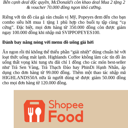
Bên cạnh deal độc quyền, McDonald’s còn khao deal Mua 2 tặng 2
& voucher 70.000 đồng ngon khó cưỡng.
Riêng với tín đồ của gà rán chuẩn vị Mỹ, Popeyes đem đến cho bạn
combo siêu hời mua 1 tặng 1 phù hợp cho buổi tụ tập cùng “cạ
cứng”. Đặc biệt, mọi đơn hàng từ 350.000 đồng còn được giảm
ngay 100.000 đồng khi nhập mã SVIPPOPEYES100.
Đánh bay nắng nóng với menu đồ uống giá hời
Ăn ngon rồi thì không thể thiếu phần “giải nhiệt” đúng chuẩn hè với
loạt thức uống mát lạnh. Highlands Coffee không làm các tín đồ ăn
uống thất vọng khi tung ưu đãi chỉ 1 đồng cho các món best-seller
như Trà Sen Vàng, Trà Thạch Đào hay PhinDi Hạnh Nhân, áp
dụng cho đơn hàng từ 99.000 đồng. Thêm một thao tác nhập mã
HIGHLANDS50A nữa là người dùng sẽ được giảm 50.000 đồng
cho mọi đơn hàng từ 120.000 đồng.