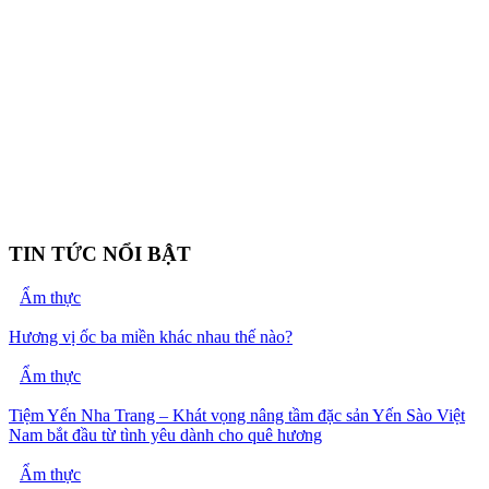
TIN TỨC NỔI BẬT
Ẩm thực
Hương vị ốc ba miền khác nhau thế nào?
Ẩm thực
Tiệm Yến Nha Trang – Khát vọng nâng tầm đặc sản Yến Sào Việt
Nam bắt đầu từ tình yêu dành cho quê hương
Ẩm thực