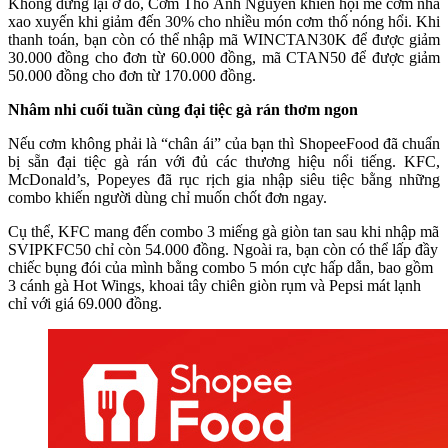
Không dừng lại ở đó, Cơm Thố Anh Nguyễn khiến hội mê cơm nhà
xao xuyến khi giảm đến 30% cho nhiều món cơm thố nóng hổi. Khi
thanh toán, bạn còn có thể nhập mã WINCTAN30K để được giảm
30.000 đồng cho đơn từ 60.000 đồng, mã CTAN50 để được giảm
50.000 đồng cho đơn từ 170.000 đồng.
Nhâm nhi cuối tuần cùng đại tiệc gà rán thơm ngon
Nếu cơm không phải là “chân ái” của bạn thì ShopeeFood đã chuẩn
bị sẵn đại tiệc gà rán với đủ các thương hiệu nổi tiếng. KFC,
McDonald’s, Popeyes đã rục rịch gia nhập siêu tiệc bằng những
combo khiến người dùng chỉ muốn chốt đơn ngay.
Cụ thể, KFC mang đến combo 3 miếng gà giòn tan sau khi nhập mã
SVIPKFC50 chỉ còn 54.000 đồng. Ngoài ra, bạn còn có thể lấp đầy
chiếc bụng đói của mình bằng combo 5 món cực hấp dẫn, bao gồm
3 cánh gà Hot Wings, khoai tây chiên giòn rụm và Pepsi mát lạnh
chỉ với giá 69.000 đồng.