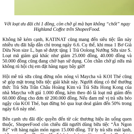
Với loạt ưu đãi chỉ 1 đồng, còn chờ gì mà bạn không “chốt” ngay
Highland Coffee trên ShopeeFood.
Không hề kém cạnh, KATINAT cũng mang đến siêu tiệc lần này
nhiều ưu đãi hấp dẫn chỉ trong ngày 6.6. Cụ thể, khi mua 1 Bơ Già
Dừa Non size L, bạn sẽ được tặng 1 Trà Oolong Nướng Sữa size S.
Loạt mã giảm giá khác như giảm 25.000 đồng, 40.000 đồng và
50.000 đồng cũng đang chờ bạn sử dụng. Còn chần chờ gì nữa mà
không rủ hội chị em đặt hàng ngay bây giờ!
Hội mê trà sữa cũng đừng nôn nóng vì Maycha và KOI Thé cũng
sẽ góp mặt trong bữa tiệc giải khát này. Người dùng có thể thưởng
thức Trà Sữa Trân Châu Hoàng Kim và Trà Sữa Hong Kong của
nhà Maycha với giá 1.000 đồng, kèm theo đó là loạt mã giảm đến
60.000 đồng cho đơn từ 200.000 đồng. Nếu đam mê vị trà sữa béo
ngậy của KOI Thé, bạn đừng bỏ qua loạt deal giảm đến 50% trong
ngày 6.6 này nhé.
Bên cạnh ưu đãi độc quyền đến từ các thương hiệu ăn uống quen
thuộc, ShopeeFood còn chiêu đãi người dùng bữa tiệc “Ăn Ngon
Rẻ” với hàng ngàn món ngon 15.000 đồng. Từ ly trà sữa mát lạnh,