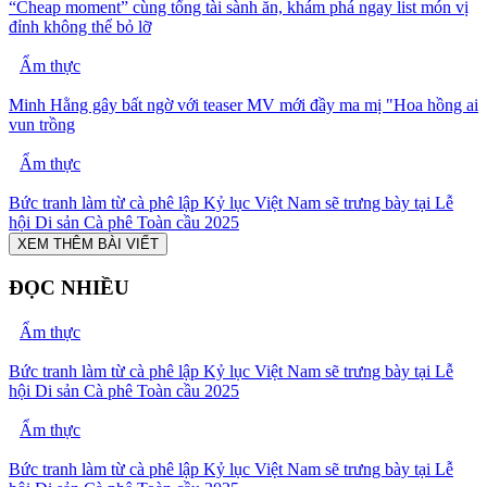
“Cheap moment” cùng tổng tài sành ăn, khám phá ngay list món vị
đỉnh không thể bỏ lỡ
Ẩm thực
Minh Hằng gây bất ngờ với teaser MV mới đầy ma mị "Hoa hồng ai
vun trồng
Ẩm thực
Bức tranh làm từ cà phê lập Kỷ lục Việt Nam sẽ trưng bày tại Lễ
hội Di sản Cà phê Toàn cầu 2025
XEM THÊM BÀI VIẾT
ĐỌC NHIỀU
Ẩm thực
Bức tranh làm từ cà phê lập Kỷ lục Việt Nam sẽ trưng bày tại Lễ
hội Di sản Cà phê Toàn cầu 2025
Ẩm thực
Bức tranh làm từ cà phê lập Kỷ lục Việt Nam sẽ trưng bày tại Lễ