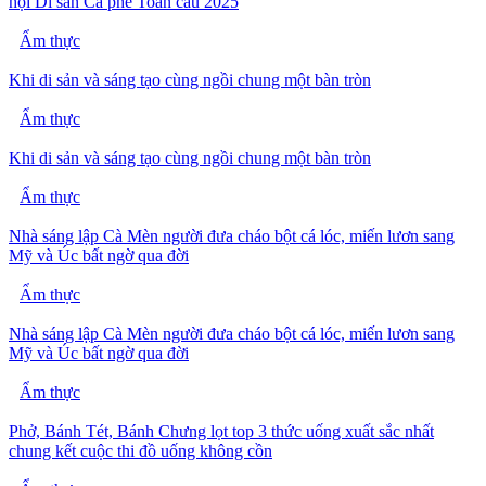
hội Di sản Cà phê Toàn cầu 2025
Ẩm thực
Khi di sản và sáng tạo cùng ngồi chung một bàn tròn
Ẩm thực
Khi di sản và sáng tạo cùng ngồi chung một bàn tròn
Ẩm thực
Nhà sáng lập Cà Mèn người đưa cháo bột cá lóc, miến lươn sang
Mỹ và Úc bất ngờ qua đời
Ẩm thực
Nhà sáng lập Cà Mèn người đưa cháo bột cá lóc, miến lươn sang
Mỹ và Úc bất ngờ qua đời
Ẩm thực
Phở, Bánh Tét, Bánh Chưng lọt top 3 thức uống xuất sắc nhất
chung kết cuộc thi đồ uống không cồn