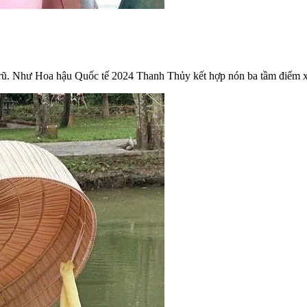
 rũ. Như Hoa hậu Quốc tế 2024 Thanh Thủy kết hợp nón ba tầm điểm x