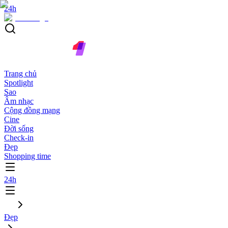
24h
Trang chủ
Spotlight
Sao
Âm nhạc
Cộng đồng mạng
Cine
Đời sống
Check-in
Đẹp
Shopping time
24h
Đẹp