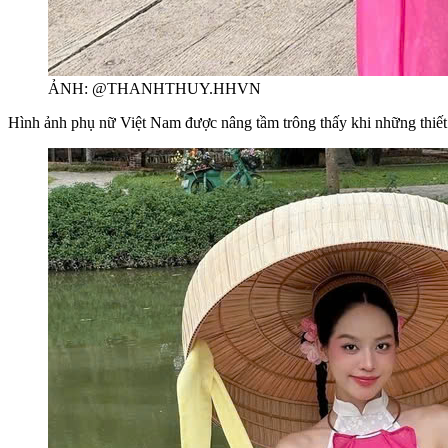
ẢNH: @THANHTHUY.HHVN
Hình ảnh phụ nữ Việt Nam được nâng tầm trông thấy khi những thiết 