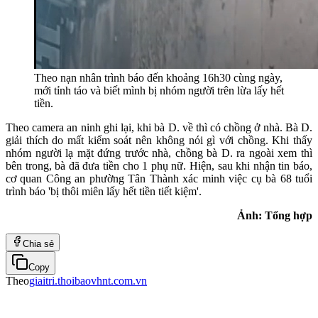
Theo nạn nhân trình báo đến khoảng 16h30 cùng ngày,
mới tỉnh táo và biết mình bị nhóm người trên lừa lấy hết
tiền.
Theo camera an ninh ghi lại, khi bà D. về thì có chồng ở nhà. Bà D.
giải thích do mất kiểm soát nên không nói gì với chồng. Khi thấy
nhóm người lạ mặt đứng trước nhà, chồng bà D. ra ngoài xem thì
bên trong, bà đã đưa tiền cho 1 phụ nữ. Hiện, sau khi nhận tin báo,
cơ quan Công an phường Tân Thành xác minh việc cụ bà 68 tuổi
trình báo 'bị thôi miên lấy hết tiền tiết kiệm'.
Ảnh: Tổng hợp
Chia sẻ
Copy
Theo
giaitri.thoibaovhnt.com.vn