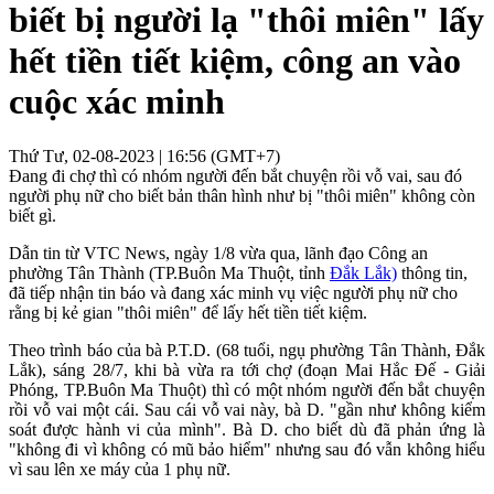
biết bị người lạ "thôi miên" lấy
hết tiền tiết kiệm, công an vào
cuộc xác minh
Thứ Tư, 02-08-2023 | 16:56 (GMT+7)
Đang đi chợ thì có nhóm người đến bắt chuyện rồi vỗ vai, sau đó
người phụ nữ cho biết bản thân hình như bị "thôi miên" không còn
biết gì.
Dẫn tin từ VTC News, ngày 1/8 vừa qua, lãnh đạo Công an
phường Tân Thành (TP.Buôn Ma Thuột, tỉnh
Đắk Lắk)
thông tin,
đã tiếp nhận tin báo và đang xác minh vụ việc người phụ nữ cho
rằng bị kẻ gian "thôi miên" để lấy hết tiền tiết kiệm.
Theo trình báo của bà P.T.D. (68 tuổi, ngụ phường Tân Thành, Đắk
Lắk), sáng 28/7, khi bà vừa ra tới chợ (đoạn Mai Hắc Đế - Giải
Phóng, TP.Buôn Ma Thuột) thì có một nhóm người đến bắt chuyện
rồi vỗ vai một cái. Sau cái vỗ vai này, bà D. "gần như không kiểm
soát được hành vi của mình". Bà D. cho biết dù đã phản ứng là
"không đi vì không có mũ bảo hiểm" nhưng sau đó vẫn không hiểu
vì sau lên xe máy của 1 phụ nữ.