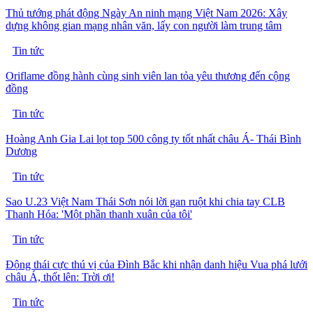
Thủ tướng phát động Ngày An ninh mạng Việt Nam 2026: Xây
dựng không gian mạng nhân văn, lấy con người làm trung tâm
Tin tức
Oriflame đồng hành cùng sinh viên lan tỏa yêu thương đến cộng
đồng
Tin tức
Hoàng Anh Gia Lai lọt top 500 công ty tốt nhất châu Á- Thái Bình
Dương
Tin tức
Sao U.23 Việt Nam Thái Sơn nói lời gan ruột khi chia tay CLB
Thanh Hóa: 'Một phần thanh xuân của tôi'
Tin tức
Động thái cực thú vị của Đình Bắc khi nhận danh hiệu Vua phá lưới
châu Á, thốt lên: Trời ơi!
Tin tức