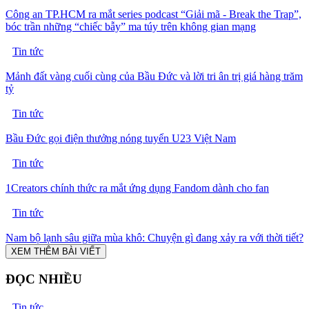
Công an TP.HCM ra mắt series podcast “Giải mã - Break the Trap”,
bóc trần những “chiếc bẫy” ma túy trên không gian mạng
Tin tức
Mảnh đất vàng cuối cùng của Bầu Đức và lời tri ân trị giá hàng trăm
tỷ
Tin tức
Bầu Đức gọi điện thưởng nóng tuyển U23 Việt Nam
Tin tức
1Creators chính thức ra mắt ứng dụng Fandom dành cho fan
Tin tức
Nam bộ lạnh sâu giữa mùa khô: Chuyện gì đang xảy ra với thời tiết?
XEM THÊM BÀI VIẾT
ĐỌC NHIỀU
Tin tức