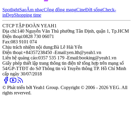
Spotlight
Sao
Âm nhạc
Cộng đồng mạng
Cine
Đời sống
Check-
in
Đẹp
Shopping time
CTCP TẬP ĐOÀN YEAH1
Địa chỉ:
140 Nguyễn Văn Thủ phường Tân Định, quận 1, Tp.HCM
Điện thoại:
0828 730 06071
Fax:
083 9101 074
Chịu trách nhiệm nội dung:
Bà Lê Hải Yến
Điện thoại:
+84357238450 -
Email:
yen.lth@yeah1.vn
Liên hệ quảng cáo:
0357 535 179 -
Email:
booking@yeah1.vn
Giấy phép thiết lập trang thông tin điện tử tổng hợp trên mạng số
54/GP-TTĐT do Sở Thông tin và Truyền thông TP. Hồ Chí Minh
cấp ngày 30/07/2018
© Phát triển bởi Yeah1 Group. Copyright © 2006 - 2026 YEG. All
rights reverved.