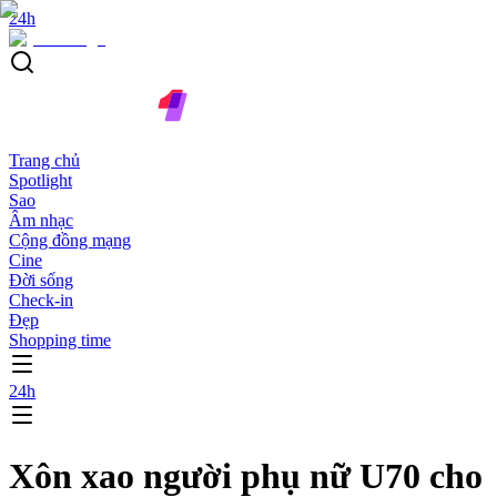
24h
Trang chủ
Spotlight
Sao
Âm nhạc
Cộng đồng mạng
Cine
Đời sống
Check-in
Đẹp
Shopping time
24h
Xôn xao người phụ nữ U70 cho