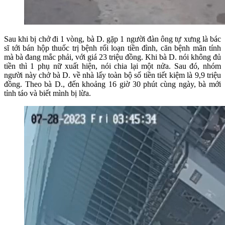
Sau khi bị chở đi 1 vòng, bà D. gặp 1 người đàn ông tự xưng là bác
sĩ tới bán hộp thuốc trị bệnh rối loạn tiền đình, căn bệnh mãn tính
mà bà đang mắc phải, với giá 23 triệu đồng. Khi bà D. nói không đủ
tiền thì 1 phụ nữ xuất hiện, nói chia lại một nửa. Sau đó, nhóm
người này chở bà D. về nhà lấy toàn bộ số tiền tiết kiệm là 9,9 triệu
đồng. Theo bà D., đến khoảng 16 giờ 30 phút cùng ngày, bà mới
tỉnh táo và biết mình bị lừa.