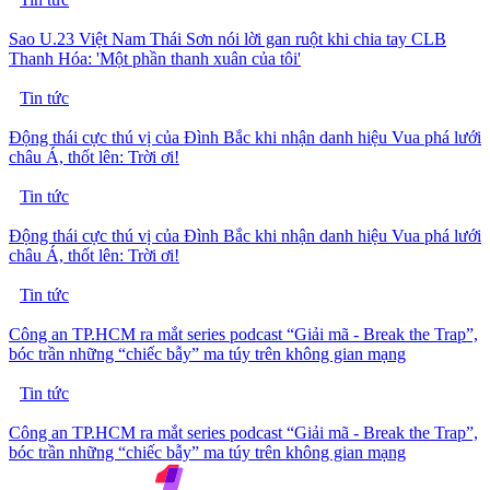
Sao U.23 Việt Nam Thái Sơn nói lời gan ruột khi chia tay CLB
Thanh Hóa: 'Một phần thanh xuân của tôi'
Tin tức
Động thái cực thú vị của Đình Bắc khi nhận danh hiệu Vua phá lưới
châu Á, thốt lên: Trời ơi!
Tin tức
Động thái cực thú vị của Đình Bắc khi nhận danh hiệu Vua phá lưới
châu Á, thốt lên: Trời ơi!
Tin tức
Công an TP.HCM ra mắt series podcast “Giải mã - Break the Trap”,
bóc trần những “chiếc bẫy” ma túy trên không gian mạng
Tin tức
Công an TP.HCM ra mắt series podcast “Giải mã - Break the Trap”,
bóc trần những “chiếc bẫy” ma túy trên không gian mạng