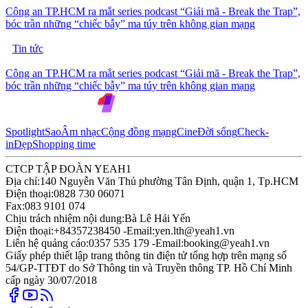
Công an TP.HCM ra mắt series podcast “Giải mã - Break the Trap”,
bóc trần những “chiếc bẫy” ma túy trên không gian mạng
Tin tức
Công an TP.HCM ra mắt series podcast “Giải mã - Break the Trap”,
bóc trần những “chiếc bẫy” ma túy trên không gian mạng
Spotlight
Sao
Âm nhạc
Cộng đồng mạng
Cine
Đời sống
Check-
in
Đẹp
Shopping time
CTCP TẬP ĐOÀN YEAH1
Địa chỉ:
140 Nguyễn Văn Thủ phường Tân Định, quận 1, Tp.HCM
Điện thoại:
0828 730 06071
Fax:
083 9101 074
Chịu trách nhiệm nội dung:
Bà Lê Hải Yến
Điện thoại:
+84357238450 -
Email:
yen.lth@yeah1.vn
Liên hệ quảng cáo:
0357 535 179 -
Email:
booking@yeah1.vn
Giấy phép thiết lập trang thông tin điện tử tổng hợp trên mạng số
54/GP-TTĐT do Sở Thông tin và Truyền thông TP. Hồ Chí Minh
cấp ngày 30/07/2018