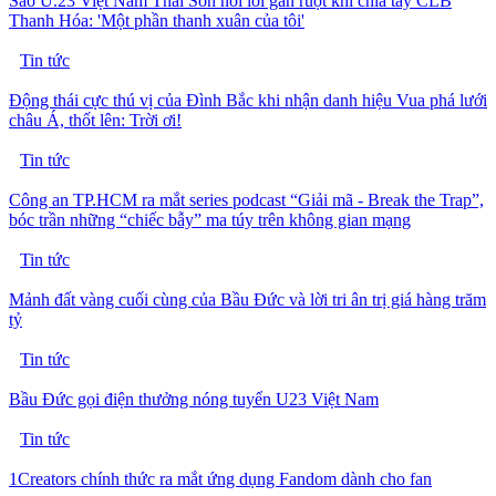
Sao U.23 Việt Nam Thái Sơn nói lời gan ruột khi chia tay CLB
Thanh Hóa: 'Một phần thanh xuân của tôi'
Tin tức
Động thái cực thú vị của Đình Bắc khi nhận danh hiệu Vua phá lưới
châu Á, thốt lên: Trời ơi!
Tin tức
Công an TP.HCM ra mắt series podcast “Giải mã - Break the Trap”,
bóc trần những “chiếc bẫy” ma túy trên không gian mạng
Tin tức
Mảnh đất vàng cuối cùng của Bầu Đức và lời tri ân trị giá hàng trăm
tỷ
Tin tức
Bầu Đức gọi điện thưởng nóng tuyển U23 Việt Nam
Tin tức
1Creators chính thức ra mắt ứng dụng Fandom dành cho fan