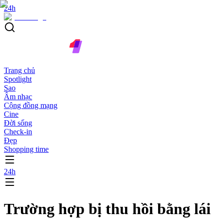
24h
Trang chủ
Spotlight
Sao
Âm nhạc
Cộng đồng mạng
Cine
Đời sống
Check-in
Đẹp
Shopping time
24h
Trường hợp bị thu hồi bằng lái