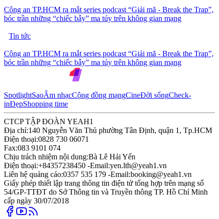
Công an TP.HCM ra mắt series podcast “Giải mã - Break the Trap”,
bóc trần những “chiếc bẫy” ma túy trên không gian mạng
Tin tức
Công an TP.HCM ra mắt series podcast “Giải mã - Break the Trap”,
bóc trần những “chiếc bẫy” ma túy trên không gian mạng
Spotlight
Sao
Âm nhạc
Cộng đồng mạng
Cine
Đời sống
Check-
in
Đẹp
Shopping time
CTCP TẬP ĐOÀN YEAH1
Địa chỉ:
140 Nguyễn Văn Thủ phường Tân Định, quận 1, Tp.HCM
Điện thoại:
0828 730 06071
Fax:
083 9101 074
Chịu trách nhiệm nội dung:
Bà Lê Hải Yến
Điện thoại:
+84357238450 -
Email:
yen.lth@yeah1.vn
Liên hệ quảng cáo:
0357 535 179 -
Email:
booking@yeah1.vn
Giấy phép thiết lập trang thông tin điện tử tổng hợp trên mạng số
54/GP-TTĐT do Sở Thông tin và Truyền thông TP. Hồ Chí Minh
cấp ngày 30/07/2018