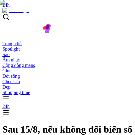
24h
Trang chủ
Spotlight
Sao
Âm nhạc
Cộng đồng mạng
Cine
Đời sống
Check-in
Đẹp
Shopping time
24h
Sau 15/8, nếu không đổi biển số