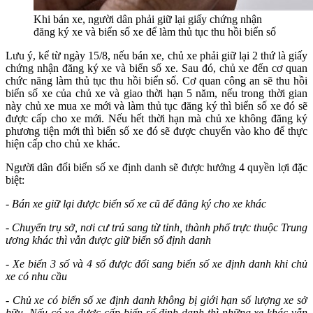
Khi bán xe, người dân phải giữ lại giấy chứng nhận
đăng ký xe và biển số xe để làm thủ tục thu hồi biển số
Lưu ý, kể từ ngày 15/8, nếu bán xe, chủ xe phải giữ lại 2 thứ là giấy
chứng nhận đăng ký xe và biển số xe. Sau đó, chủ xe đến cơ quan
chức năng làm thủ tục thu hồi biển số. Cơ quan công an sẽ thu hồi
biển số xe của chủ xe và giao thời hạn 5 năm, nếu trong thời gian
này chủ xe mua xe mới và làm thủ tục đăng ký thì biển số xe đó sẽ
được cấp cho xe mới. Nếu hết thời hạn mà chủ xe không đăng ký
phương tiện mới thì biển số xe đó sẽ được chuyển vào kho để thực
hiện cấp cho chủ xe khác.
Người dân đổi biển số xe định danh sẽ được hưởng 4 quyền lợi đặc
biệt:
- Bán xe giữ lại được biển số xe cũ để đăng ký cho xe khác
- Chuyển trụ sở, nơi cư trú sang từ tỉnh, thành phố trực thuộc Trung
ương khác thì vẫn được giữ biển số định danh
- Xe biển 3 số và 4 số được đổi sang biển số xe định danh khi chủ
xe có nhu cầu
- Chủ xe có biển số xe định danh không bị giới hạn số lượng xe sở
hữu. Nếu có xe được cấp biển số định danh thì những xe khác vẫn