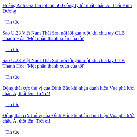
Hoàng Anh Gia Lai lọt top 500 công ty tốt nhất châu Á- Thái Bình
Dương
Tin tức
Sao U.23 Việt Nam Thái Sơn nói lời gan ruột khi chia tay CLB
Thanh Hóa: 'Một phần thanh xuân của tôi'
Tin tức
Sao U.23 Việt Nam Thái Sơn nói lời gan ruột khi chia tay CLB
Thanh Hóa: 'Một phần thanh xuân của tôi'
Tin tức
Động thái cực thú vị của Đình Bắc khi nhận danh hiệu Vua phá lưới
châu Á, thốt lên: Trời ơi!
Tin tức
Động thái cực thú vị của Đình Bắc khi nhận danh hiệu Vua phá lưới
châu Á, thốt lên: Trời ơi!
Tin tức