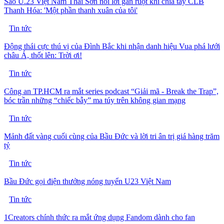
Sao U.23 Việt Nam Thái Sơn nói lời gan ruột khi chia tay CLB
Thanh Hóa: 'Một phần thanh xuân của tôi'
Tin tức
Động thái cực thú vị của Đình Bắc khi nhận danh hiệu Vua phá lưới
châu Á, thốt lên: Trời ơi!
Tin tức
Công an TP.HCM ra mắt series podcast “Giải mã - Break the Trap”,
bóc trần những “chiếc bẫy” ma túy trên không gian mạng
Tin tức
Mảnh đất vàng cuối cùng của Bầu Đức và lời tri ân trị giá hàng trăm
tỷ
Tin tức
Bầu Đức gọi điện thưởng nóng tuyển U23 Việt Nam
Tin tức
1Creators chính thức ra mắt ứng dụng Fandom dành cho fan