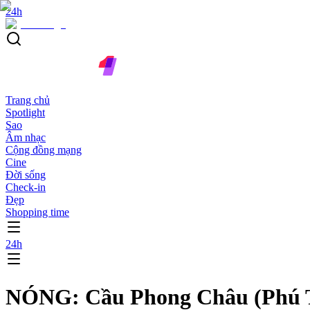
24h
Trang chủ
Spotlight
Sao
Âm nhạc
Cộng đồng mạng
Cine
Đời sống
Check-in
Đẹp
Shopping time
24h
NÓNG: Cầu Phong Châu (Phú Thọ