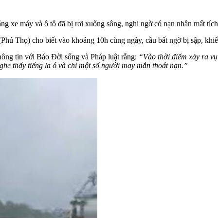
ng xe máy và ô tô đã bị rơi xuống sông, nghi ngờ có nạn nhân mất tích
(Phú Thọ) cho biết vào khoảng 10h cùng ngày, cầu bất ngờ bị sập, khi
ng tin với Báo Đời sống và Pháp luật rằng:
“Vào thời điểm xảy ra vụ
nghe thấy tiếng la ó và chỉ một số người may mắn thoát nạn.”