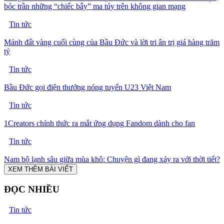
bóc trần những “chiếc bẫy” ma túy trên không gian mạng
Tin tức
Mảnh đất vàng cuối cùng của Bầu Đức và lời tri ân trị giá hàng trăm
tỷ
Tin tức
Bầu Đức gọi điện thưởng nóng tuyển U23 Việt Nam
Tin tức
1Creators chính thức ra mắt ứng dụng Fandom dành cho fan
Tin tức
Nam bộ lạnh sâu giữa mùa khô: Chuyện gì đang xảy ra với thời tiết?
XEM THÊM BÀI VIẾT
ĐỌC NHIỀU
Tin tức