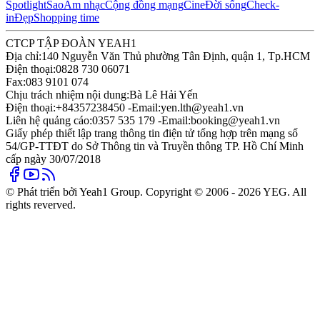
Spotlight
Sao
Âm nhạc
Cộng đồng mạng
Cine
Đời sống
Check-
in
Đẹp
Shopping time
CTCP TẬP ĐOÀN YEAH1
Địa chỉ:
140 Nguyễn Văn Thủ phường Tân Định, quận 1, Tp.HCM
Điện thoại:
0828 730 06071
Fax:
083 9101 074
Chịu trách nhiệm nội dung:
Bà Lê Hải Yến
Điện thoại:
+84357238450 -
Email:
yen.lth@yeah1.vn
Liên hệ quảng cáo:
0357 535 179 -
Email:
booking@yeah1.vn
Giấy phép thiết lập trang thông tin điện tử tổng hợp trên mạng số
54/GP-TTĐT do Sở Thông tin và Truyền thông TP. Hồ Chí Minh
cấp ngày 30/07/2018
© Phát triển bởi Yeah1 Group. Copyright © 2006 - 2026 YEG. All
rights reverved.