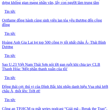
dựng không gian mạng nhân văn, lấy con người làm trung tâm
Tin tức
Oriflame đồng hành cùng sinh viên lan tỏa yêu thương đến cộng
đồng
Tin tức
Hoàng Anh Gia Lai lọt top 500 công ty tốt nhất châu Á- Thái Bình
Dương
Tin tức
Sao U.23 Việt Nam Thái Sơn nói lời gan ruột khi chia tay CLB
Thanh Hóa: 'Một phần thanh xuân của tôi'
Tin tức
Động thái cực thú vị của Đình Bắc khi nhận danh hiệu Vua phá lưới
châu Á, thốt lên: Trời ơi!
Tin tức
Công an TP.HCM ra mắt series podcast “Giải mã - Break the Trap”,