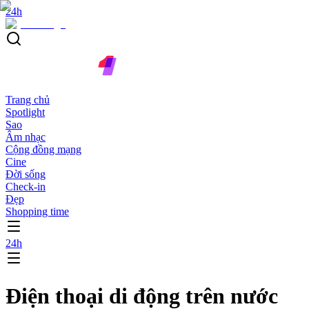
24h
Trang chủ
Spotlight
Sao
Âm nhạc
Cộng đồng mạng
Cine
Đời sống
Check-in
Đẹp
Shopping time
24h
Điện thoại di động trên nước