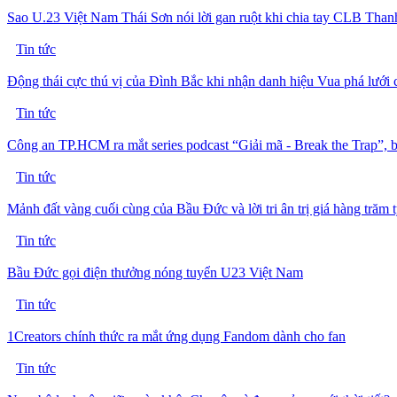
Sao U.23 Việt Nam Thái Sơn nói lời gan ruột khi chia tay CLB Thanh
Tin tức
Động thái cực thú vị của Đình Bắc khi nhận danh hiệu Vua phá lưới ch
Tin tức
Công an TP.HCM ra mắt series podcast “Giải mã - Break the Trap”, 
Tin tức
Mảnh đất vàng cuối cùng của Bầu Đức và lời tri ân trị giá hàng trăm 
Tin tức
Bầu Đức gọi điện thưởng nóng tuyển U23 Việt Nam
Tin tức
1Creators chính thức ra mắt ứng dụng Fandom dành cho fan
Tin tức