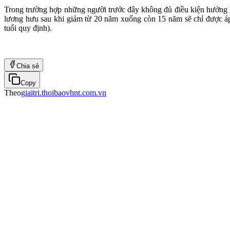
Trong trường hợp những người trước đây không đủ điều kiện hưởng 
lương hưu sau khi giảm từ 20 năm xuống còn 15 năm sẽ chỉ được á
tuổi quy định).
Chia sẻ
Copy
Theo
giaitri.thoibaovhnt.com.vn