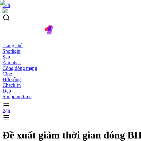
24h
Trang chủ
Spotlight
Sao
Âm nhạc
Cộng đồng mạng
Cine
Đời sống
Check-in
Đẹp
Shopping time
24h
Đề xuất giảm thời gian đóng BH