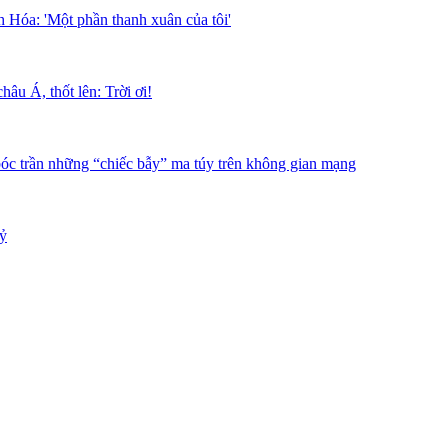
 Hóa: 'Một phần thanh xuân của tôi'
âu Á, thốt lên: Trời ơi!
bóc trần những “chiếc bẫy” ma túy trên không gian mạng
tỷ