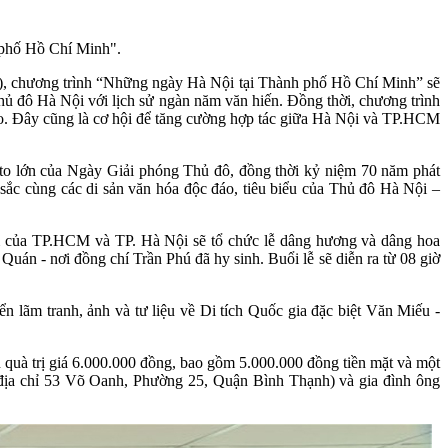
phố Hồ Chí Minh".
, chương trình “Những ngày Hà Nội tại Thành phố Hồ Chí Minh” sẽ
hủ đô Hà Nội với lịch sử ngàn năm văn hiến. Đồng thời, chương trình
ạo. Đây cũng là cơ hội để tăng cường hợp tác giữa Hà Nội và TP.HCM
a to lớn của Ngày Giải phóng Thủ đô, đồng thời kỷ niệm 70 năm phát
 sắc cùng các di sản văn hóa độc đáo, tiêu biểu của Thủ đô Hà Nội –
m của TP.HCM và TP. Hà Nội sẽ tổ chức lễ dâng hương và dâng hoa
uán - nơi đồng chí Trần Phú đã hy sinh. Buổi lễ sẽ diễn ra từ 08 giờ
ển lãm tranh, ảnh và tư liệu về Di tích Quốc gia đặc biệt Văn Miếu -
n quà trị giá 6.000.000 đồng, bao gồm 5.000.000 đồng tiền mặt và một
 (địa chỉ 53 Võ Oanh, Phường 25, Quận Bình Thạnh) và gia đình ông