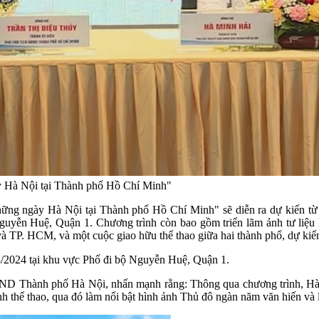
y Hà Nội tại Thành phố Hồ Chí Minh"
hững ngày Hà Nội tại Thành phố Hồ Chí Minh" sẽ diễn ra dự kiến t
Nguyễn Huệ, Quận 1. Chương trình còn bao gồm triển lãm ảnh tư liệ
 và TP. HCM, và một cuộc giao hữu thể thao giữa hai thành phố, dự ki
/8/2024 tại khu vực Phố đi bộ Nguyễn Huệ, Quận 1.
BND Thành phố Hà Nội, nhấn mạnh rằng: Thông qua chương trình, Hà N
thể thao, qua đó làm nổi bật hình ảnh Thủ đô ngàn năm văn hiến và la