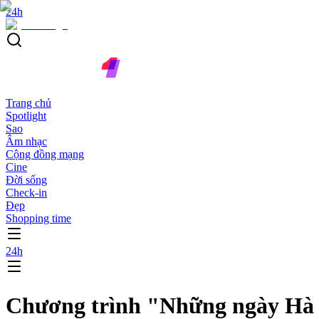
24h
Trang chủ
Spotlight
Sao
Âm nhạc
Cộng đồng mạng
Cine
Đời sống
Check-in
Đẹp
Shopping time
24h
Chương trình "Những ngày Hà 