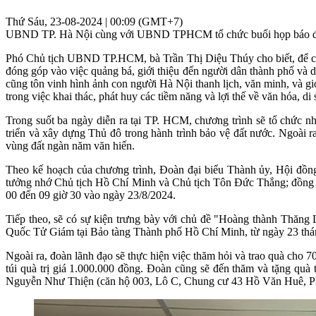
Thứ Sáu, 23-08-2024 | 00:09 (GMT+7)
UBND TP. Hà Nội cùng với UBND TPHCM tổ chức buổi họp báo để c
Phó Chủ tịch UBND TP.HCM, bà Trần Thị Diệu Thúy cho biết, để c
đóng góp vào việc quảng bá, giới thiệu đến người dân thành phố và 
cũng tôn vinh hình ảnh con người Hà Nội thanh lịch, văn minh, và 
trong việc khai thác, phát huy các tiềm năng và lợi thế về văn hóa, di 
Trong suốt ba ngày diễn ra tại TP. HCM, chương trình sẽ tổ chức n
triển và xây dựng Thủ đô trong hành trình bảo vệ đất nước. Ngoài r
vùng đất ngàn năm văn hiến.
Theo kế hoạch của chương trình, Đoàn đại biểu Thành ủy, Hội đồ
tưởng nhớ Chủ tịch Hồ Chí Minh và Chủ tịch Tôn Đức Thắng; đồng thời
00 đến 09 giờ 30 vào ngày 23/8/2024.
Tiếp theo, sẽ có sự kiện trưng bày với chủ đề "Hoàng thành Thăng Lo
Quốc Tử Giám tại Bảo tàng Thành phố Hồ Chí Minh, từ ngày 23 thá
Ngoài ra, đoàn lãnh đạo sẽ thực hiện việc thăm hỏi và trao quà cho 
túi quà trị giá 1.000.000 đồng. Đoàn cũng sẽ đến thăm và tặng qu
Nguyễn Như Thiện (căn hộ 003, Lô C, Chung cư 43 Hồ Văn Huê, P