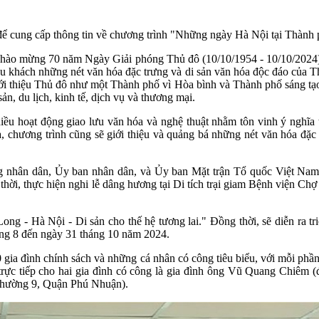
ung cấp thông tin về chương trình "Những ngày Hà Nội tại Thành 
hào mừng 70 năm Ngày Giải phóng Thủ đô (10/10/1954 - 10/10/2024)
du khách những nét văn hóa đặc trưng và di sản văn hóa độc đáo của T
giới thiệu Thủ đô như một Thành phố vì Hòa bình và Thành phố sáng t
sản, du lịch, kinh tế, dịch vụ và thương mại.
hiều hoạt động giao lưu văn hóa và nghệ thuật nhằm tôn vinh ý nghĩ
a, chương trình cũng sẽ giới thiệu và quảng bá những nét văn hóa đặc
ng nhân dân, Ủy ban nhân dân, và Ủy ban Mặt trận Tổ quốc Việt Na
, thực hiện nghi lễ dâng hương tại Di tích trại giam Bệnh viện Chợ Q
ng - Hà Nội - Di sản cho thế hệ tương lai." Đồng thời, sẽ diễn ra tri
ng 8 đến ngày 31 tháng 10 năm 2024.
70 gia đình chính sách và những cá nhân có công tiêu biểu, với mỗi phầ
à trực tiếp cho hai gia đình có công là gia đình ông Vũ Quang Chiêm
hường 9, Quận Phú Nhuận).