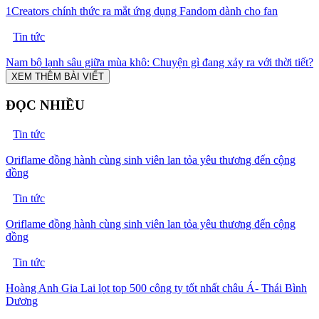
1Creators chính thức ra mắt ứng dụng Fandom dành cho fan
Tin tức
Nam bộ lạnh sâu giữa mùa khô: Chuyện gì đang xảy ra với thời tiết?
XEM THÊM BÀI VIẾT
ĐỌC NHIỀU
Tin tức
Oriflame đồng hành cùng sinh viên lan tỏa yêu thương đến cộng
đồng
Tin tức
Oriflame đồng hành cùng sinh viên lan tỏa yêu thương đến cộng
đồng
Tin tức
Hoàng Anh Gia Lai lọt top 500 công ty tốt nhất châu Á- Thái Bình
Dương