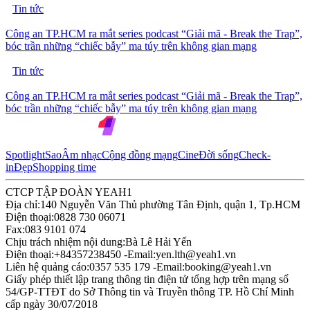
Tin tức
Công an TP.HCM ra mắt series podcast “Giải mã - Break the Trap”,
bóc trần những “chiếc bẫy” ma túy trên không gian mạng
Tin tức
Công an TP.HCM ra mắt series podcast “Giải mã - Break the Trap”,
bóc trần những “chiếc bẫy” ma túy trên không gian mạng
Spotlight
Sao
Âm nhạc
Cộng đồng mạng
Cine
Đời sống
Check-
in
Đẹp
Shopping time
CTCP TẬP ĐOÀN YEAH1
Địa chỉ:
140 Nguyễn Văn Thủ phường Tân Định, quận 1, Tp.HCM
Điện thoại:
0828 730 06071
Fax:
083 9101 074
Chịu trách nhiệm nội dung:
Bà Lê Hải Yến
Điện thoại:
+84357238450 -
Email:
yen.lth@yeah1.vn
Liên hệ quảng cáo:
0357 535 179 -
Email:
booking@yeah1.vn
Giấy phép thiết lập trang thông tin điện tử tổng hợp trên mạng số
54/GP-TTĐT do Sở Thông tin và Truyền thông TP. Hồ Chí Minh
cấp ngày 30/07/2018