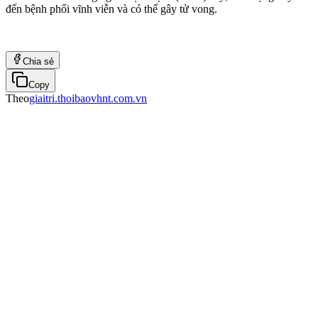
đến bệnh phổi vĩnh viễn và có thể gây tử vong.
Chia sẻ
Copy
Theo
giaitri.thoibaovhnt.com.vn