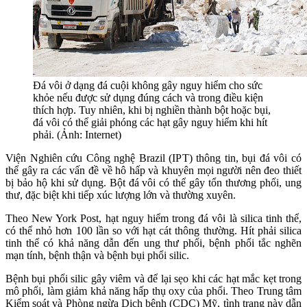
Đá vôi ở dạng đá cuội không gây nguy hiểm cho sức
khỏe nếu được sử dụng đúng cách và trong điều kiện
thích hợp. Tuy nhiên, khi bị nghiền thành bột hoặc bụi,
đá vôi có thể giải phóng các hạt gây nguy hiểm khi hít
phải. (Ảnh: Internet)
Viện Nghiên cứu Công nghệ Brazil (IPT) thông tin, bụi đá vôi có
thể gây ra các vấn đề về hô hấp và khuyên mọi người nên đeo thiết
bị bảo hộ khi sử dụng. Bột đá vôi có thể gây tổn thương phổi, ung
thư, đặc biệt khi tiếp xúc lượng lớn và thường xuyên.
Theo New York Post, hạt nguy hiểm trong đá vôi là silica tinh thể,
có thể nhỏ hơn 100 lần so với hạt cát thông thường. Hít phải silica
tinh thể có khả năng dẫn đến ung thư phổi, bệnh phổi tắc nghẽn
mạn tính, bệnh thận và bệnh bụi phổi silic.
Bệnh bụi phổi silic gây viêm và để lại sẹo khi các hạt mắc kẹt trong
mô phổi, làm giảm khả năng hấp thụ oxy của phổi. Theo Trung tâm
Kiểm soát và Phòng ngừa Dịch bệnh (CDC) Mỹ, tình trạng này dẫn