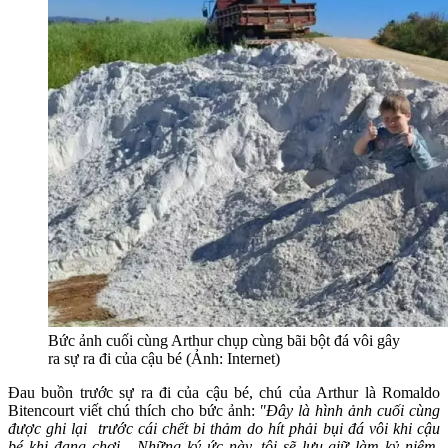
Bức ảnh cuối cùng Arthur chụp cùng bãi bột đá vôi gây
ra sự ra đi của cậu bé (Ảnh: Internet)
Đau buồn trước sự ra đi của cậu bé, chú của Arthur là Romaldo
Bitencourt viết chú thích cho bức ảnh:
"Đây là hình ảnh cuối cùng
được ghi lại trước cái chết bi thảm do hít phải bụi đá vôi khi cậu
bé khi đang chơi... Những ký ức này, tôi sẽ lưu giữ làm kỷ niệm,