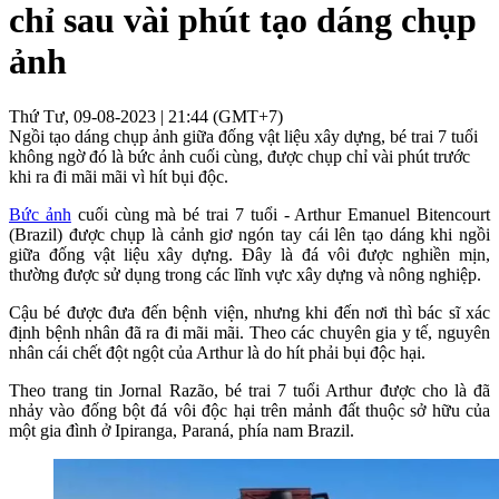
chỉ sau vài phút tạo dáng chụp
ảnh
Thứ Tư, 09-08-2023 | 21:44 (GMT+7)
Ngồi tạo dáng chụp ảnh giữa đống vật liệu xây dựng, bé trai 7 tuổi
không ngờ đó là bức ảnh cuối cùng, được chụp chỉ vài phút trước
khi ra đi mãi mãi vì hít bụi độc.
Bức ảnh
cuối cùng mà bé trai 7 tuổi - Arthur Emanuel Bitencourt
(Brazil) được chụp là cảnh giơ ngón tay cái lên tạo dáng khi ngồi
giữa đống vật liệu xây dựng. Đây là đá vôi được nghiền mịn,
thường được sử dụng trong các lĩnh vực xây dựng và nông nghiệp.
Cậu bé được đưa đến bệnh viện, nhưng khi đến nơi thì bác sĩ xác
định bệnh nhân đã ra đi mãi mãi. Theo các chuyên gia y tế, nguyên
nhân cái chết đột ngột của Arthur là do hít phải bụi độc hại.
Theo trang tin Jornal Razão, bé trai 7 tuổi Arthur được cho là đã
nhảy vào đống bột đá vôi độc hại trên mảnh đất thuộc sở hữu của
một gia đình ở Ipiranga, Paraná, phía nam Brazil.