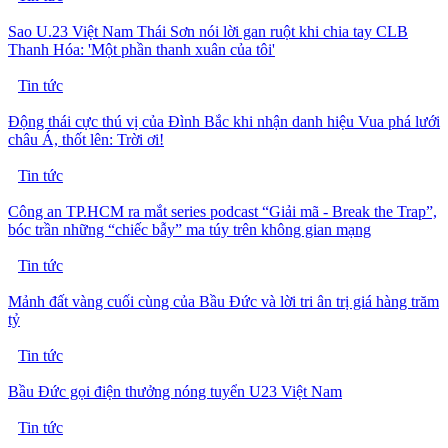
Sao U.23 Việt Nam Thái Sơn nói lời gan ruột khi chia tay CLB
Thanh Hóa: 'Một phần thanh xuân của tôi'
Tin tức
Động thái cực thú vị của Đình Bắc khi nhận danh hiệu Vua phá lưới
châu Á, thốt lên: Trời ơi!
Tin tức
Công an TP.HCM ra mắt series podcast “Giải mã - Break the Trap”,
bóc trần những “chiếc bẫy” ma túy trên không gian mạng
Tin tức
Mảnh đất vàng cuối cùng của Bầu Đức và lời tri ân trị giá hàng trăm
tỷ
Tin tức
Bầu Đức gọi điện thưởng nóng tuyển U23 Việt Nam
Tin tức