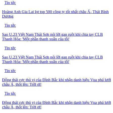
Tin tức
Hoàng Anh Gia Lai lọt top 500 công ty tốt nhất châu Á- Thái Bình
Dương
Tin tức
Sao U.23 Việt Nam Thái Sơn nói lời gan ruột khi chia tay CLB
Thanh Hóa: 'Một phần thanh xuân của tôi'
Tin tức
Sao U.23 Việt Nam Thái Sơn nói lời gan ruột khi chia tay CLB
Thanh Hóa: 'Một phần thanh xuân của tôi'
Tin tức
Động thái cực thú vị của Đình Bắc khi nhận danh hiệu Vua phá lưới
châu Á, thốt lên: Trời ơi!
Tin tức
Động thái cực thú vị của Đình Bắc khi nhận danh hiệu Vua phá lưới
châu Á, thốt lên: Trời ơi!