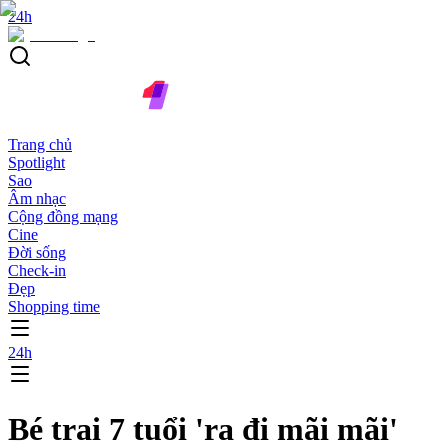
24h
Trang chủ
Spotlight
Sao
Âm nhạc
Cộng đồng mạng
Cine
Đời sống
Check-in
Đẹp
Shopping time
24h
Bé trai 7 tuổi 'ra đi mãi mãi'