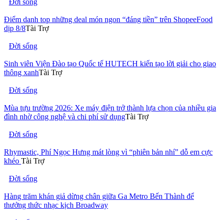
Đời sống
Điểm danh top những deal món ngon “đáng tiền” trên ShopeeFood
dịp 8/8
Tài Trợ
Đời sống
Sinh viên Viện Đào tạo Quốc tế HUTECH kiến tạo lời giải cho giao
thông xanh
Tài Trợ
Đời sống
Mùa tựu trường 2026: Xe máy điện trở thành lựa chọn của nhiều gia
đình nhờ công nghệ và chi phí sử dụng
Tài Trợ
Đời sống
Rhymastic, Phí Ngọc Hưng mát lòng vì “phiên bản nhí” dỗ em cực
khéo
Tài Trợ
Đời sống
Hàng trăm khán giả dừng chân giữa Ga Metro Bến Thành để
thưởng thức nhạc kịch Broadway