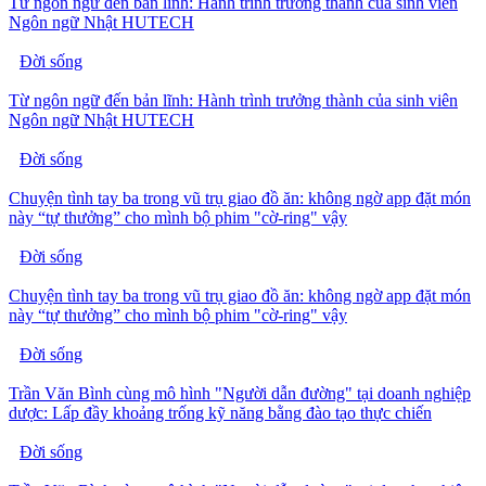
Từ ngôn ngữ đến bản lĩnh: Hành trình trưởng thành của sinh viên
Ngôn ngữ Nhật HUTECH
Đời sống
Từ ngôn ngữ đến bản lĩnh: Hành trình trưởng thành của sinh viên
Ngôn ngữ Nhật HUTECH
Đời sống
Chuyện tình tay ba trong vũ trụ giao đồ ăn: không ngờ app đặt món
này “tự thưởng” cho mình bộ phim "cờ-ring" vậy
Đời sống
Chuyện tình tay ba trong vũ trụ giao đồ ăn: không ngờ app đặt món
này “tự thưởng” cho mình bộ phim "cờ-ring" vậy
Đời sống
Trần Văn Bình cùng mô hình "Người dẫn đường" tại doanh nghiệp
dược: Lấp đầy khoảng trống kỹ năng bằng đào tạo thực chiến
Đời sống