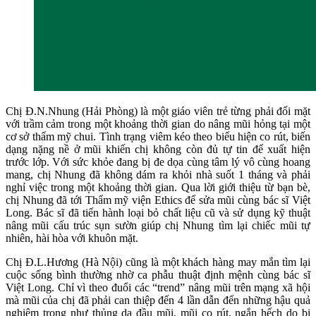
Chị Đ.N.Nhung (Hải Phòng) là một giáo viên trẻ từng phải đối mặt
với trầm cảm trong một khoảng thời gian do nâng mũi hỏng tại một
cơ sở thẩm mỹ chui. Tình trạng viêm kéo theo biểu hiện co rút, biến
dạng nặng nề ở mũi khiến chị không còn đủ tự tin để xuất hiện
trước lớp. Với sức khỏe đang bị đe dọa cùng tâm lý vô cùng hoang
mang, chị Nhung đã không dám ra khỏi nhà suốt 1 tháng và phải
nghỉ việc trong một khoảng thời gian. Qua lời giới thiệu từ bạn bè,
chị Nhung đã tới Thẩm mỹ viện Ethics để sửa mũi cùng bác sĩ Việt
Long. Bác sĩ đã tiến hành loại bỏ chất liệu cũ và sử dụng kỹ thuật
nâng mũi cấu trúc sụn sườn giúp chị Nhung tìm lại chiếc mũi tự
nhiên, hài hòa với khuôn mặt.
Chị Đ.L.Hương (Hà Nội) cũng là một khách hàng may mắn tìm lại
cuộc sống bình thường nhờ ca phẫu thuật định mệnh cùng bác sĩ
Việt Long. Chỉ vì theo đuổi các “trend” nâng mũi trên mạng xã hội
mà mũi của chị đã phải can thiệp đến 4 lần dẫn đến những hậu quả
nghiêm trọng như thủng da đầu mũi, mũi co rút, ngắn hếch do bị