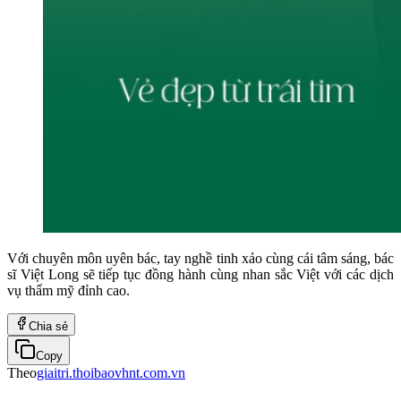
Với chuyên môn uyên bác, tay nghề tinh xảo cùng cái tâm sáng, bác
sĩ Việt Long sẽ tiếp tục đồng hành cùng nhan sắc Việt với các dịch
vụ thẩm mỹ đỉnh cao.
Chia sẻ
Copy
Theo
giaitri.thoibaovhnt.com.vn