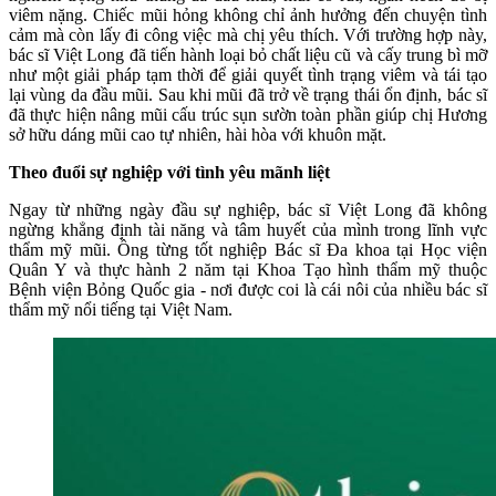
viêm nặng. Chiếc mũi hỏng không chỉ ảnh hưởng đến chuyện tình
cảm mà còn lấy đi công việc mà chị yêu thích. Với trường hợp này,
bác sĩ Việt Long đã tiến hành loại bỏ chất liệu cũ và cấy trung bì mỡ
như một giải pháp tạm thời để giải quyết tình trạng viêm và tái tạo
lại vùng da đầu mũi. Sau khi mũi đã trở về trạng thái ổn định, bác sĩ
đã thực hiện nâng mũi cấu trúc sụn sườn toàn phần giúp chị Hương
sở hữu dáng mũi cao tự nhiên, hài hòa với khuôn mặt.
Theo đuổi sự nghiệp với tình yêu mãnh liệt
Ngay từ những ngày đầu sự nghiệp, bác sĩ Việt Long đã không
ngừng khẳng định tài năng và tâm huyết của mình trong lĩnh vực
thẩm mỹ mũi. Ồng từng tốt nghiệp Bác sĩ Đa khoa tại Học viện
Quân Y và thực hành 2 năm tại Khoa Tạo hình thẩm mỹ thuộc
Bệnh viện Bỏng Quốc gia - nơi được coi là cái nôi của nhiều bác sĩ
thẩm mỹ nổi tiếng tại Việt Nam.