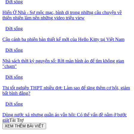
Đời sống
Hiển Ở Nhà - Sự mộc mạc, bình dị trong những câu chuyện về
thiên nhiên làm nên những video triệu view
Đời sống
Cận cảnh ba phiên bản thiết kế mới của Hello Kitty tại Việt Nam
Đời sống
Nhà sách thời kỷ nguyên số: Rời màn hình ảo để tìm không gian
"chạm"
Đời sống
Thi tốt nghiệp THPT nhiều đợt: Làm sao để tăng thêm cơ hội, giảm
bất bình đẳng?
Đời sống
Dùng nước xả nhưng quần áo vẫn hôi: Có thể vấn đề nằm ở bước
giặt
Tài Trợ
XEM THÊM BÀI VIẾT