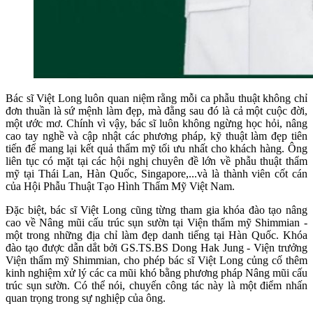
Bác sĩ Việt Long luôn quan niệm rằng mỗi ca phẫu thuật không chỉ
đơn thuần là sứ mệnh làm đẹp, mà đằng sau đó là cả một cuộc đời,
một ước mơ. Chính vì vậy, bác sĩ luôn không ngừng học hỏi, nâng
cao tay nghề và cập nhật các phương pháp, kỹ thuật làm đẹp tiên
tiến để mang lại kết quả thẩm mỹ tối ưu nhất cho khách hàng. Ông
liên tục có mặt tại các hội nghị chuyên đề lớn về phẫu thuật thẩm
mỹ tại Thái Lan, Hàn Quốc, Singapore,...và là thành viên cốt cán
của Hội Phẫu Thuật Tạo Hình Thẩm Mỹ Việt Nam.
Đặc biệt, bác sĩ Việt Long cũng từng tham gia khóa đào tạo nâng
cao về Nâng mũi cấu trúc sụn sườn tại Viện thẩm mỹ Shimmian -
một trong những địa chỉ làm đẹp danh tiếng tại Hàn Quốc. Khóa
đào tạo được dẫn dắt bởi GS.TS.BS Dong Hak Jung - Viện trưởng
Viện thẩm mỹ Shimmian, cho phép bác sĩ Việt Long củng cố thêm
kinh nghiệm xử lý các ca mũi khó bằng phương pháp Nâng mũi cấu
trúc sụn sườn. Có thể nói, chuyến công tác này là một điểm nhấn
quan trọng trong sự nghiệp của ông.