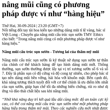
nâng mũi cũng có phương
pháp được ví như “hàng hiệu”
Thứ Hai, 30-09-2024 | 23:20 (GMT+7)
Nổi tiếng đôi tay tài hoa kiến tạo những dáng mũi tỉ lệ vàng, bác sĩ
Việt Long - Chuyên gia nâng mũi cấu trúc sụn sườn TMV Ethics
cho biết: “Trong nâng mũi cũng có một phương pháp được ví như
hàng hiệu.”
Nâng mũi cấu trúc sụn sườn - Tương lai của thẩm mỹ mũi
Nâng mũi cấu trúc sụn sườn là kỹ thuật sử dụng sụn sườn tự thân
của chính cơ thể khách hàng để tạo hình dáng mũi mới. Thông
thường, sụn sườn thường được lấy tại vị trí xương sườn số 6 và số
7. Đây là phần sụn có độ cứng và độ cong tự nhiên, cho phép bác sĩ
tạo nên dáng mũi bền vững, hài hòa với khuôn mặt. Bên cạnh đó,
khả năng tương thích tuyệt đối với cơ thể chính là ưu điểm lớn nhất
của sụn sườn, giúp hạn chế tối đa những biến chứng, rủi ro như dị
ứng và đào thải chất liệu sau khi nâng mũi.
“Nhờ khả năng duy trì kết quả lâu dài cùng mức độ an toàn cực kỳ
cao, có thể coi nâng mũi cấu trúc sụn sườn như một phương pháp
hàng hiệu trong thẩm mỹ mũi. Theo các nghiên cứu mới nhất được