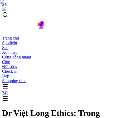
24h
Trang chủ
Spotlight
Sao
Âm nhạc
Cộng đồng mạng
Cine
Đời sống
Check-in
Đẹp
Shopping time
24h
Dr Việt Long Ethics: Trong