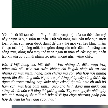
Yếu tố cốt lõi tạo nên những ưu điểm vượt trội của xu thế thẩm mỹ
này chính là sụn sườn tự thân. Đối với nâng mũi cấu trúc sụn sườn
toàn phần, sụn sườn được dùng để thay thế mọi vật liệu khác nhằm
tái tạo toàn bộ dáng mũi, bao gồm: dựng cấu trúc đầu mũi, nâng cao
sống mũi, đồng thời thay thế vách ngăn tự thân và các loại trụ nhân
tạo khi gia cố trụ mũi nhằm tạo nên “móng nhà” vững chắc.
Bác sĩ Việt Long cho biết thêm: “Với những ưu điểm vượt trội,
nâng mũi cấu trúc sụn sườn không chỉ là giải pháp tối ưu cho
những ca mũi viêm, hỏng, biến chứng mà còn phù hợp với những
người lần đầu nâng mũi. Ngoài ra, phương pháp này cũng được áp
dụng tốt trong trường hợp khắc phục các dị tật mũi như sứt môi hở
hàm ếch, mũi lệch bẩm sinh… giúp cho hình dáng mũi được cân
xứng và hài hòa với tổng thể gương mặt. Tùy vào nguyên nhân gây
nên tình trạng dị tật mũi mà bác sĩ sẽ lựa chọn phương pháp phù
hợp để đem lại hiệu quả cao nhất.”