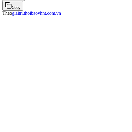
Copy
Theo
giaitri.thoibaovhnt.com.vn