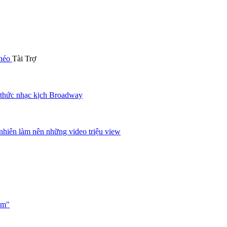
khéo
Tài Trợ
 thức nhạc kịch Broadway
nhiên làm nên những video triệu view
ạm"