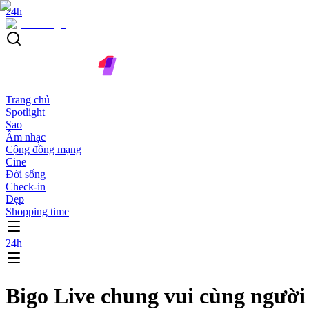
24h
Trang chủ
Spotlight
Sao
Âm nhạc
Cộng đồng mạng
Cine
Đời sống
Check-in
Đẹp
Shopping time
24h
Bigo Live chung vui cùng người