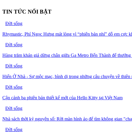
TIN TỨC NỔI BẬT
Đời sống
Rhymastic, Phí Ngọc Hưng mát lòng vì “phiên bản nhí” dỗ em cực 
Đời sống
Hàng trăm khán giả dừng chân giữa Ga Metro Bến Thành để thưởng
Đời sống
Hiển Ở Nhà - Sự mộc mạc, bình dị trong những câu chuyện về thiên 
Đời sống
Cận cảnh ba phiên bản thiết kế mới của Hello Kitty tại Việt Nam
Đời sống
Nhà sách thời kỷ nguyên số: Rời màn hình ảo để tìm không gian "ch
Đời sống