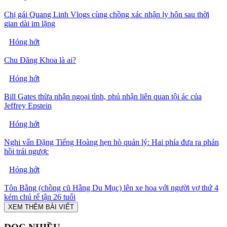
Chị gái Quang Linh Vlogs cùng chồng xác nhận ly hôn sau thời
gian dài im lặng
Hóng hớt
Chu Đăng Khoa là ai?
Hóng hớt
Bill Gates thừa nhận ngoại tình, phủ nhận liên quan tội ác của
Jeffrey Epstein
Hóng hớt
Nghi vấn Đặng Tiếng Hoàng hẹn hò quản lý: Hai phía đưa ra phản
hồi trái ngược
Hóng hớt
Tôn Bằng (chồng cũ Hằng Du Mục) lên xe hoa với người vợ thứ 4
kém chú rể tận 26 tuổi
XEM THÊM BÀI VIẾT