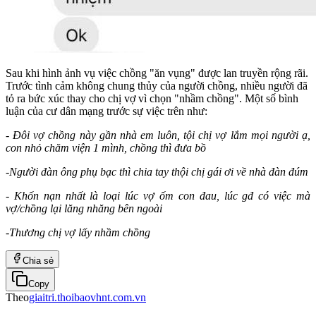
Sau khi hình ảnh vụ việc chồng "ăn vụng" được lan truyền rộng rãi.
Trước tình cảm không chung thủy của người chồng, nhiều người đã
tỏ ra bức xúc thay cho chị vợ vì chọn "nhầm chồng". Một số bình
luận của cư dân mạng trước sự việc trên như:
- Đôi vợ chồng này gần nhà em luôn, tội chị vợ lắm mọi người ạ,
con nhỏ chăm viện 1 mình, chồng thì đưa bồ
-Người đàn ông phụ bạc thì chia tay thội chị gái ơi
về nhà đàn đúm
- Khốn nạn nhất là loại lúc vợ ốm con đau, lúc gđ có việc mà
vợ/chồng lại lăng nhăng bên ngoài
-Thương chị vợ lấy nhầm chồng
Chia sẻ
Copy
Theo
giaitri.thoibaovhnt.com.vn