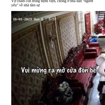
Vợ chăm con trong bệnh viện, chồng ở nhà dẫn “người
yêu” về nhà tâm sự