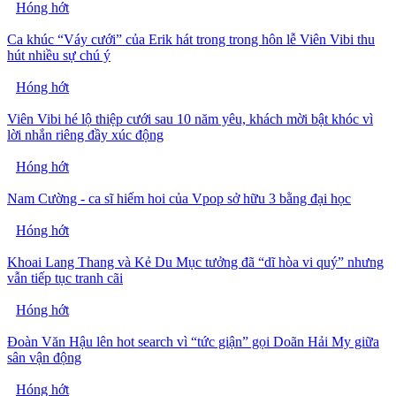
Hóng hớt
Ca khúc “Váy cưới” của Erik hát trong trong hôn lễ Viên Vibi thu
hút nhiều sự chú ý
Hóng hớt
Viên Vibi hé lộ thiệp cưới sau 10 năm yêu, khách mời bật khóc vì
lời nhắn riêng đầy xúc động
Hóng hớt
Nam Cường - ca sĩ hiếm hoi của Vpop sở hữu 3 bằng đại học
Hóng hớt
Khoai Lang Thang và Kẻ Du Mục tưởng đã “dĩ hòa vi quý” nhưng
vẫn tiếp tục tranh cãi
Hóng hớt
Đoàn Văn Hậu lên hot search vì “tức giận” gọi Doãn Hải My giữa
sân vận động
Hóng hớt