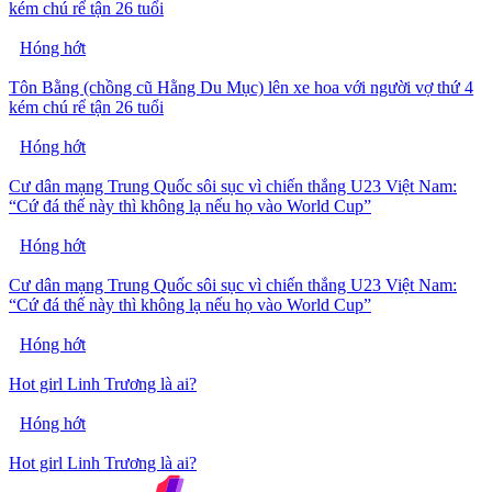
kém chú rể tận 26 tuổi
Hóng hớt
Tôn Bằng (chồng cũ Hằng Du Mục) lên xe hoa với người vợ thứ 4
kém chú rể tận 26 tuổi
Hóng hớt
Cư dân mạng Trung Quốc sôi sục vì chiến thắng U23 Việt Nam:
“Cứ đá thế này thì không lạ nếu họ vào World Cup”
Hóng hớt
Cư dân mạng Trung Quốc sôi sục vì chiến thắng U23 Việt Nam:
“Cứ đá thế này thì không lạ nếu họ vào World Cup”
Hóng hớt
Hot girl Linh Trương là ai?
Hóng hớt
Hot girl Linh Trương là ai?