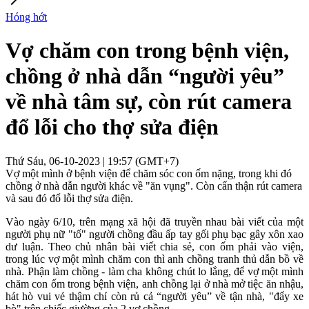
Hóng hớt
Vợ chăm con trong bệnh viện,
chồng ở nhà dẫn “người yêu”
về nhà tâm sự, còn rút camera
đổ lỗi cho thợ sửa điện
Thứ Sáu, 06-10-2023 | 19:57 (GMT+7)
Vợ một mình ở bệnh viện để chăm sóc con ốm nặng, trong khi đó
chồng ở nhà dẫn người khác về "ăn vụng". Còn cẩn thận rút camera
và sau đó đổ lỗi thợ sửa điện.
Vào ngày 6/10, trên mạng xã hội đã truyền nhau bài viết của một
người phụ nữ "tố" người chồng đầu ấp tay gối phụ bạc gây xôn xao
dư luận. Theo chủ nhân bài viết chia sẻ, con ốm phải vào viện,
trong lúc vợ một mình chăm con thì anh chồng tranh thủ dẫn bồ về
nhà. Phận làm chồng - làm cha không chút lo lắng, để vợ một mình
chăm con ốm trong bệnh viện, anh chồng lại ở nhà mở tiệc ăn nhậu,
hát hò vui vẻ thậm chí còn rủ cả “người yêu” về tận nhà, "đẩy xe
bò" trên chiếc giường của 2 vợ chồng.