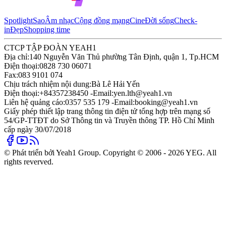
Spotlight
Sao
Âm nhạc
Cộng đồng mạng
Cine
Đời sống
Check-
in
Đẹp
Shopping time
CTCP TẬP ĐOÀN YEAH1
Địa chỉ:
140 Nguyễn Văn Thủ phường Tân Định, quận 1, Tp.HCM
Điện thoại:
0828 730 06071
Fax:
083 9101 074
Chịu trách nhiệm nội dung:
Bà Lê Hải Yến
Điện thoại:
+84357238450 -
Email:
yen.lth@yeah1.vn
Liên hệ quảng cáo:
0357 535 179 -
Email:
booking@yeah1.vn
Giấy phép thiết lập trang thông tin điện tử tổng hợp trên mạng số
54/GP-TTĐT do Sở Thông tin và Truyền thông TP. Hồ Chí Minh
cấp ngày 30/07/2018
© Phát triển bởi Yeah1 Group. Copyright © 2006 - 2026 YEG. All
rights reverved.