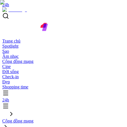
24h
Trang chủ
Spotlight
Sao
Âm nhạc
Cộng đồng mạng
Cine
Đời sống
Check-in
Đẹp
Shopping time
24h
Cộng đồng mạng