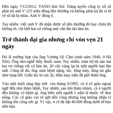
Đến ngày 7/12/2012, TAND tỉnh Sóc Trăng tuyên công ty xổ số
phải trả anh V 125 triệu đồng tiền thưởng và không phải trả lãi vì tờ
vé số đã bị nhàu. Anh V đồng ý.
Tuy nhiên, việc anh V đã nhận được số tiền thưởng đó hay chưa thì
không rõ, chỉ biết hai vợ chồng anh vẫn tần tảo làm ăn.
Trở thành đại gia nhưng chỉ vỏn vẹn 21
ngày
Đó là trường hợp của ông Vương Sỹ Cầm (sinh năm 1949, ở Hà
Nội). Ông làm nghề thầy thuốc nam. Tuy nhiên, toàn bộ tài sản mà
hai vợ chồng vất vả làm ăn, 20 cây vàng lại bị một người bạn lừa
mất. Cũng từ đó, ông sinh bệnh nặng, tóc, lông mày, lông mi gần
như rụng hết. Giữa lúc bi cực ấy, thần may mắn đã ghé thăm ông.
Vào một buổi sáng đẹp trời của tháng 9/1995, có 4 cô giáo ngoại
ngữ đến nhà thăm bệnh. Tuy nhiên, sau khi thăm khám, cả 4 người
đều không có bệnh gì, ông biếu mỗi người 1 nắm lá thuốc về đun
uống. Các cô giáo vui vẻ gửi tiền công nhưng ông không nhận vì
không tốn công sức gì. Vì vậy, 4 cô đã đặt 40.000 đồng dưới tờ báo
trên bàn.