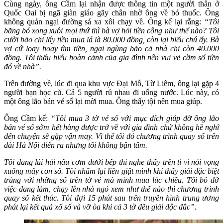
Cùng ngày, ông Cầm lại nhận được thông tin một người thân ở
Quốc Oai bị ngã giàn giáo gãy chân nhờ ông về bó thuốc. Ông
không quản ngại đường sá xa xôi chạy về. Ông kể lại rằng:
“Tôi
băng bó xong xuôi mọi thứ thì bà vợ hỏi tiền công như thế nào? Tôi
cười bảo chỉ lấy tiền mua lá là 80.000 đồng, còn lại biếu chú ấy. Bà
vợ cứ loay hoay tìm tiền, ngại ngùng bảo cả nhà chỉ còn 40.000
đồng. Tôi thấu hiểu hoàn cảnh của gia đình nên vui vẻ cầm số tiền
đó về nhà”.
Trên đường về, lúc đi qua khu vực Đại Mỗ, Từ Liêm, ông lại gặp 4
người bạn học cũ. Cả 5 người rủ nhau đi uống nước. Lúc này, có
một ông lão bán vé số lại mời mua. Ông thấy tội nên mua giúp.
Ông Cầm kể:
“Tôi mua 3 tờ vé số với mục đích giúp đỡ ông lão
bán vé số sớm hết hàng được trở về với gia đình chứ không hề nghĩ
đến chuyện sẽ gặp vận may. Vì thế tối đó chương trình quay số trên
đài Hà Nội diễn ra nhưng tôi không bận tâm.
Tôi đang lúi húi nấu cơm dưới bếp thì nghe thấy trên ti vi nói vọng
xuống mấy con số. Tôi nhẩm lại liền giật mình khi thấy giải đặc biệt
trùng với những số trên tờ vé mà mình mua lúc chiều. Tôi bỏ dở
việc đang làm, chạy lên nhà ngó xem như thế nào thì chương trình
quay số kết thúc. Tôi đợi 15 phút sau trên truyền hình trung ương
phát lại kết quả xổ số và vỡ òa khi cả 3 tờ đều giải độc đắc”.