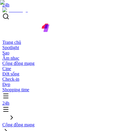
24h
Trang chủ
Spotlight
Sao
Âm nhạc
Cộng đồng mạng
Cine
Đời sống
Check-in
Đẹp
Shopping time
24h
Cộng đồng mạng