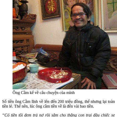
Ông Cầm kể về câu chuyện của mình
Số tiền ông Cầm lĩnh về lên đến 200 triệu đồng, thế nhưng lại toàn
tiền lẻ. Thế nên, lúc ông cầm tiền về là đến vài bao tiền.
“Có tiền tôi đem trả nợ rồi sắm cho thằng con trai đầu chiếc xe