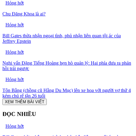
Hóng hớt
Chu Đăng Khoa là ai?
Hóng hớt
Bill Gates thừa nhận ngoại tình, phủ nhận liên quan tội ác của
Jeffrey Epstein
Hóng hớt
Nghi vấn Đặng Tiếng Hoàng hẹn hò quản lý: Hai phía đưa ra phản
hồi trái ngược
Hóng hớt
Tôn Bằng (chồng cũ Hằng Du Mục) lên xe hoa với người vợ thứ 4
kém chú rể tận 26 tuổi
XEM THÊM BÀI VIẾT
ĐỌC NHIỀU
Hóng hớt