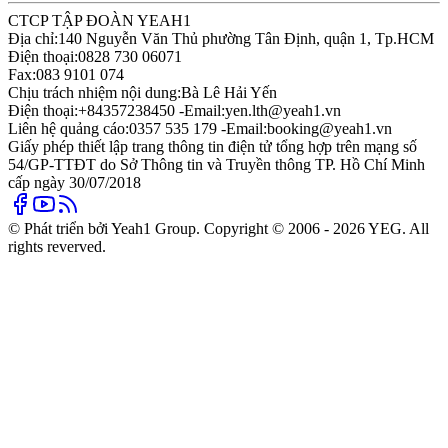
CTCP TẬP ĐOÀN YEAH1
Địa chỉ:
140 Nguyễn Văn Thủ phường Tân Định, quận 1, Tp.HCM
Điện thoại:
0828 730 06071
Fax:
083 9101 074
Chịu trách nhiệm nội dung:
Bà Lê Hải Yến
Điện thoại:
+84357238450 -
Email:
yen.lth@yeah1.vn
Liên hệ quảng cáo:
0357 535 179 -
Email:
booking@yeah1.vn
Giấy phép thiết lập trang thông tin điện tử tổng hợp trên mạng số
54/GP-TTĐT do Sở Thông tin và Truyền thông TP. Hồ Chí Minh
cấp ngày 30/07/2018
© Phát triển bởi Yeah1 Group. Copyright © 2006 - 2026 YEG. All
rights reverved.