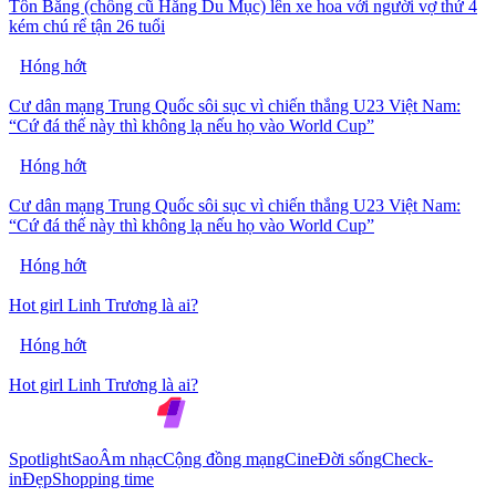
Tôn Bằng (chồng cũ Hằng Du Mục) lên xe hoa với người vợ thứ 4
kém chú rể tận 26 tuổi
Hóng hớt
Cư dân mạng Trung Quốc sôi sục vì chiến thắng U23 Việt Nam:
“Cứ đá thế này thì không lạ nếu họ vào World Cup”
Hóng hớt
Cư dân mạng Trung Quốc sôi sục vì chiến thắng U23 Việt Nam:
“Cứ đá thế này thì không lạ nếu họ vào World Cup”
Hóng hớt
Hot girl Linh Trương là ai?
Hóng hớt
Hot girl Linh Trương là ai?
Spotlight
Sao
Âm nhạc
Cộng đồng mạng
Cine
Đời sống
Check-
in
Đẹp
Shopping time