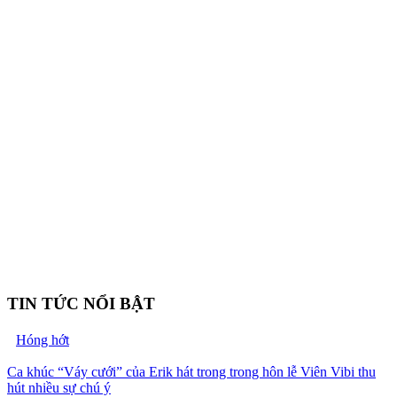
TIN TỨC NỔI BẬT
Hóng hớt
Ca khúc “Váy cưới” của Erik hát trong trong hôn lễ Viên Vibi thu
hút nhiều sự chú ý