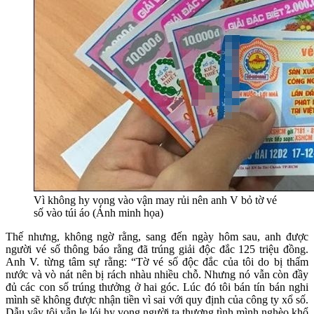
Vì không hy vọng vào vận may rủi nên anh V bỏ tờ vé
số vào túi áo (Ảnh minh họa)
Thế nhưng, không ngờ rằng, sang đến ngày hôm sau, anh được
người vé số thông báo rằng đã trúng giải độc đắc 125 triệu đồng.
Anh V. từng tâm sự rằng: “Tờ vé số độc đắc của tôi do bị thấm
nước và vò nát nên bị rách nhàu nhiều chỗ. Nhưng nó vẫn còn đầy
đủ các con số trúng thưởng ở hai góc. Lúc đó tôi bán tín bán nghi
mình sẽ không được nhận tiền vì sai với quy định của công ty xổ số.
Dẫu vậy tôi vẫn le lói hy vọng người ta thương tình mình nghèo khổ