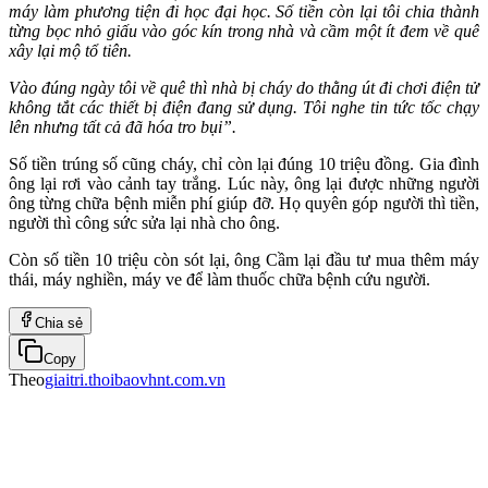
máy làm phương tiện đi học đại học. Số tiền còn lại tôi chia thành
từng bọc nhỏ giấu vào góc kín trong nhà và cầm một ít đem về quê
xây lại mộ tổ tiên.
Vào đúng ngày tôi về quê thì nhà bị cháy do thằng út đi chơi điện tử
không tắt các thiết bị điện đang sử dụng. Tôi nghe tin tức tốc chạy
lên nhưng tất cả đã hóa tro bụi”.
Số tiền trúng số cũng cháy, chỉ còn lại đúng 10 triệu đồng. Gia đình
ông lại rơi vào cảnh tay trắng. Lúc này, ông lại được những người
ông từng chữa bệnh miễn phí giúp đỡ. Họ quyên góp người thì tiền,
người thì công sức sửa lại nhà cho ông.
Còn số tiền 10 triệu còn sót lại, ông Cầm lại đầu tư mua thêm máy
thái, máy nghiền, máy ve để làm thuốc chữa bệnh cứu người.
Chia sẻ
Copy
Theo
giaitri.thoibaovhnt.com.vn