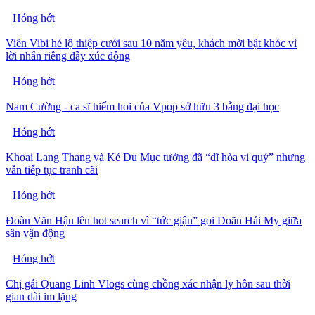
Hóng hớt
Viên Vibi hé lộ thiệp cưới sau 10 năm yêu, khách mời bật khóc vì
lời nhắn riêng đầy xúc động
Hóng hớt
Nam Cường - ca sĩ hiếm hoi của Vpop sở hữu 3 bằng đại học
Hóng hớt
Khoai Lang Thang và Kẻ Du Mục tưởng đã “dĩ hòa vi quý” nhưng
vẫn tiếp tục tranh cãi
Hóng hớt
Đoàn Văn Hậu lên hot search vì “tức giận” gọi Doãn Hải My giữa
sân vận động
Hóng hớt
Chị gái Quang Linh Vlogs cùng chồng xác nhận ly hôn sau thời
gian dài im lặng