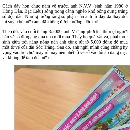
Cách đây hơn chục năm về trước, anh N.V.V (sinh năm 1980 ở
Hồng Dân, Bạc Liêu) sống trong cảnh nghèo khó bỗng dưng trúng
số độc đắc. Những tưởng rằng số phận của anh từ đây đã thay đổi
thì suýt chút nữa anh đã không được hưởng “lộc trời”.
Theo đó, vào cuối tháng 3/2009, anh V đang phơi lúa thì một người
bán vé số đi ngang qua nhà mời mua. Thấy họ quá vất vả, phải mưu
sinh giữa trời nắng nóng nên anh cũng rút tờ 5.000 đồng để mua
một tờ vé của đài Sóc Trăng. Sau đó, anh nghĩ mình cũng chẳng hy
vọng vào trò chơi may rủi này nên nhét tờ vé số vào túi áo đang mặc
và không để tâm đến nữa.