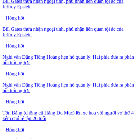
Bill Gates thừa nhận ngoại tình, phủ nhận liên quan tội ác của
Jeffrey Epstein
Hóng hớt
Bill Gates thừa nhận ngoại tình, phủ nhận liên quan tội ác của
Jeffrey Epstein
Hóng hớt
Nghi vấn Đặng Tiếng Hoàng hẹn hò quản lý: Hai phía đưa ra phản
hồi trái ngược
Hóng hớt
Nghi vấn Đặng Tiếng Hoàng hẹn hò quản lý: Hai phía đưa ra phản
hồi trái ngược
Hóng hớt
Tôn Bằng (chồng cũ Hằng Du Mục) lên xe hoa với người vợ thứ 4
kém chú rể tận 26 tuổi
Hóng hớt