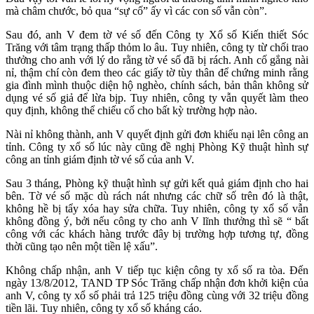
mà châm chước, bỏ qua “sự cố” ấy vì các con số vẫn còn”.
Sau đó, anh V đem tờ vé số đến Công ty Xổ số Kiến thiết Sóc
Trăng với tâm trạng thấp thỏm lo âu. Tuy nhiên, công ty từ chối trao
thưởng cho anh với lý do rằng tờ vé số đã bị rách. Anh cố gắng nài
nỉ, thậm chí còn đem theo các giấy tờ tùy thân để chứng minh rằng
gia đình mình thuộc diện hộ nghèo, chính sách, bản thân không sử
dụng vé số giả để lừa bịp. Tuy nhiên, công ty vẫn quyết làm theo
quy định, không thể chiếu cố cho bất kỳ trường hợp nào.
Nài nỉ không thành, anh V quyết định gửi đơn khiếu nại lên công an
tỉnh. Công ty xổ số lúc này cũng đề nghị Phòng Kỹ thuật hình sự
công an tỉnh giám định tờ vé số của anh V.
Sau 3 tháng, Phòng kỹ thuật hình sự gửi kết quả giám định cho hai
bên. Tờ vé số mặc dù rách nát nhưng các chữ số trên đó là thật,
không hề bị tẩy xóa hay sửa chữa. Tuy nhiên, công ty xổ số vẫn
không đồng ý, bởi nếu công ty cho anh V lĩnh thưởng thì sẽ “ bất
công với các khách hàng trước đây bị trường hợp tương tự, đồng
thời cũng tạo nên một tiền lệ xấu”.
Không chấp nhận, anh V tiếp tục kiện công ty xổ số ra tòa. Đến
ngày 13/8/2012, TAND TP Sóc Trăng chấp nhận đơn khởi kiện của
anh V, công ty xổ số phải trả 125 triệu đồng cùng với 32 triệu đồng
tiền lãi. Tuy nhiên, công ty xổ số kháng cáo.