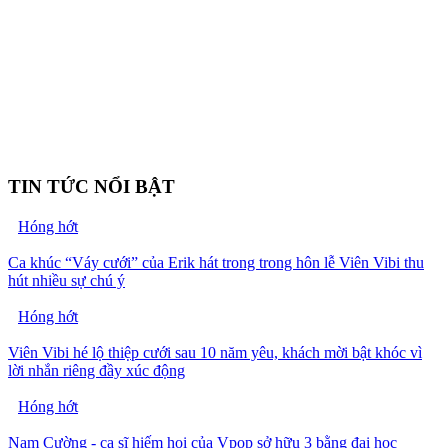
TIN TỨC NỔI BẬT
Hóng hớt
Ca khúc “Váy cưới” của Erik hát trong trong hôn lễ Viên Vibi thu
hút nhiều sự chú ý
Hóng hớt
Viên Vibi hé lộ thiệp cưới sau 10 năm yêu, khách mời bật khóc vì
lời nhắn riêng đầy xúc động
Hóng hớt
Nam Cường - ca sĩ hiếm hoi của Vpop sở hữu 3 bằng đại học