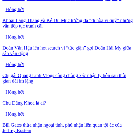
Hóng hớt
Khoai Lang Thang và Kẻ Du Mục tưởng đã “dĩ hòa vi quý” nhưng
vẫn tiếp tục tranh cãi
Hóng hớt
Đoàn Văn Hậu lên hot search vì “tức giận” gọi Doãn Hải My giữa
sân vận động
Hóng hớt
Chị gái Quang Linh Vlogs cùng chồng xác nhận ly hôn sau thời
gian dài im lặng
Hóng hớt
Chu Đăng Khoa là ai?
Hóng hớt
Bill Gates thừa nhận ngoại tình, phủ nhận liên quan tội ác của
Jeffrey Epstein