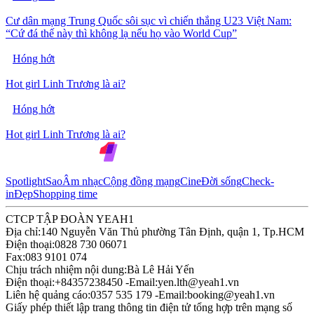
Cư dân mạng Trung Quốc sôi sục vì chiến thắng U23 Việt Nam:
“Cứ đá thế này thì không lạ nếu họ vào World Cup”
Hóng hớt
Hot girl Linh Trương là ai?
Hóng hớt
Hot girl Linh Trương là ai?
Spotlight
Sao
Âm nhạc
Cộng đồng mạng
Cine
Đời sống
Check-
in
Đẹp
Shopping time
CTCP TẬP ĐOÀN YEAH1
Địa chỉ:
140 Nguyễn Văn Thủ phường Tân Định, quận 1, Tp.HCM
Điện thoại:
0828 730 06071
Fax:
083 9101 074
Chịu trách nhiệm nội dung:
Bà Lê Hải Yến
Điện thoại:
+84357238450 -
Email:
yen.lth@yeah1.vn
Liên hệ quảng cáo:
0357 535 179 -
Email:
booking@yeah1.vn
Giấy phép thiết lập trang thông tin điện tử tổng hợp trên mạng số