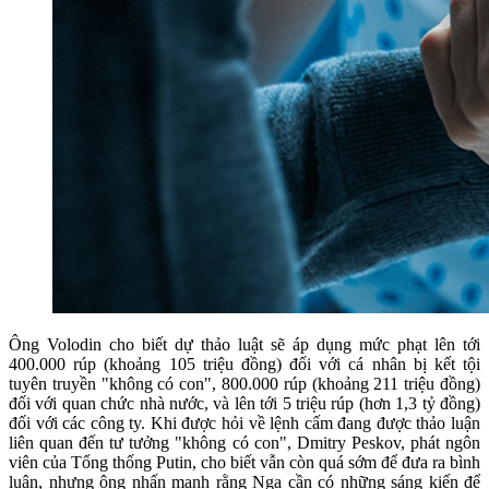
Ông Volodin cho biết dự thảo luật sẽ áp dụng mức phạt lên tới
400.000 rúp (khoảng 105 triệu đồng) đối với cá nhân bị kết tội
tuyên truyền "không có con", 800.000 rúp (khoảng 211 triệu đồng)
đối với quan chức nhà nước, và lên tới 5 triệu rúp (hơn 1,3 tỷ đồng)
đối với các công ty. Khi được hỏi về lệnh cấm đang được thảo luận
liên quan đến tư tưởng "không có con", Dmitry Peskov, phát ngôn
viên của Tổng thống Putin, cho biết vẫn còn quá sớm để đưa ra bình
luận, nhưng ông nhấn mạnh rằng Nga cần có những sáng kiến để