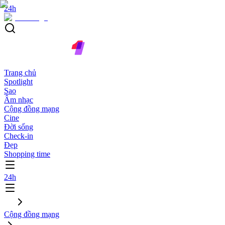
24h
Trang chủ
Spotlight
Sao
Âm nhạc
Cộng đồng mạng
Cine
Đời sống
Check-in
Đẹp
Shopping time
24h
Cộng đồng mạng