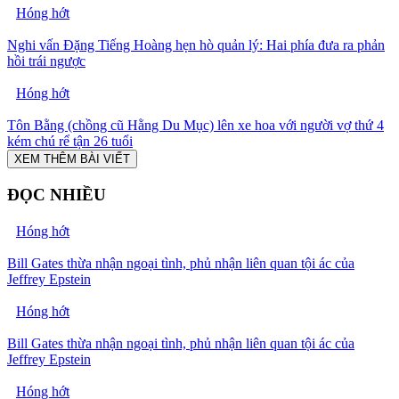
Hóng hớt
Nghi vấn Đặng Tiếng Hoàng hẹn hò quản lý: Hai phía đưa ra phản
hồi trái ngược
Hóng hớt
Tôn Bằng (chồng cũ Hằng Du Mục) lên xe hoa với người vợ thứ 4
kém chú rể tận 26 tuổi
XEM THÊM BÀI VIẾT
ĐỌC NHIỀU
Hóng hớt
Bill Gates thừa nhận ngoại tình, phủ nhận liên quan tội ác của
Jeffrey Epstein
Hóng hớt
Bill Gates thừa nhận ngoại tình, phủ nhận liên quan tội ác của
Jeffrey Epstein
Hóng hớt