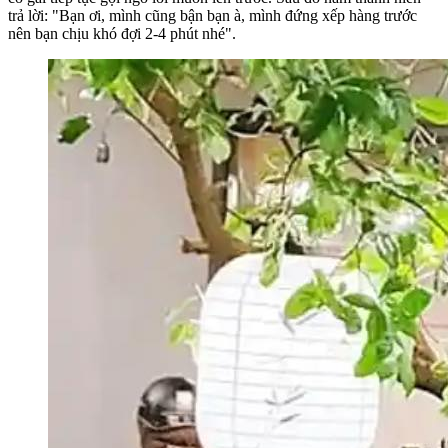
trả lời: "Bạn ơi, mình cũng bận bạn à, mình đứng xếp hàng trước
nên bạn chịu khó đợi 2-4 phút nhé".