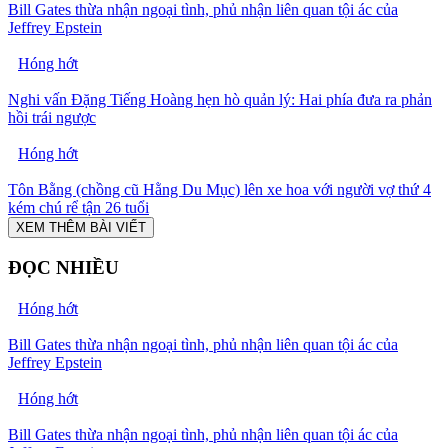
Bill Gates thừa nhận ngoại tình, phủ nhận liên quan tội ác của
Jeffrey Epstein
Hóng hớt
Nghi vấn Đặng Tiếng Hoàng hẹn hò quản lý: Hai phía đưa ra phản
hồi trái ngược
Hóng hớt
Tôn Bằng (chồng cũ Hằng Du Mục) lên xe hoa với người vợ thứ 4
kém chú rể tận 26 tuổi
XEM THÊM BÀI VIẾT
ĐỌC NHIỀU
Hóng hớt
Bill Gates thừa nhận ngoại tình, phủ nhận liên quan tội ác của
Jeffrey Epstein
Hóng hớt
Bill Gates thừa nhận ngoại tình, phủ nhận liên quan tội ác của