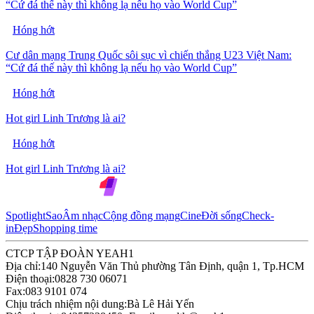
“Cứ đá thế này thì không lạ nếu họ vào World Cup”
Hóng hớt
Cư dân mạng Trung Quốc sôi sục vì chiến thắng U23 Việt Nam:
“Cứ đá thế này thì không lạ nếu họ vào World Cup”
Hóng hớt
Hot girl Linh Trương là ai?
Hóng hớt
Hot girl Linh Trương là ai?
Spotlight
Sao
Âm nhạc
Cộng đồng mạng
Cine
Đời sống
Check-
in
Đẹp
Shopping time
CTCP TẬP ĐOÀN YEAH1
Địa chỉ:
140 Nguyễn Văn Thủ phường Tân Định, quận 1, Tp.HCM
Điện thoại:
0828 730 06071
Fax:
083 9101 074
Chịu trách nhiệm nội dung:
Bà Lê Hải Yến