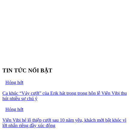
TIN TỨC NỔI BẬT
Hóng hớt
Ca khúc “Váy cưới” của Erik hát trong trong hôn lễ Viên Vibi thu
hút nhiều sự chú ý
Hóng hớt
Viên Vibi hé lộ thiệp cưới sau 10 năm yêu, khách mời bật khóc vì
lời nhắn riêng đầy xúc động