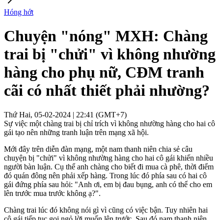
Hóng hớt
Chuyện "nóng" MXH: Chàng
trai bị "chửi" vì không nhường
hàng cho phụ nữ, CĐM tranh
cãi có nhất thiết phải nhường?
Thứ Hai, 05-02-2024 | 22:41 (GMT+7)
Sự việc một chàng trai bị chỉ trích vì không nhường hàng cho hai cô
gái tạo nên những tranh luận trên mạng xã hội.
Mới đây trên diễn đàn mạng, một nam thanh niên chia sẻ câu
chuyện bị "chửi" vì không nhường hàng cho hai cô gái khiến nhiều
người bàn luận. Cụ thể anh chàng cho biết đi mua cà phê, thời điểm
đó quán đông nên phải xếp hàng. Trong lúc đó phía sau có hai cô
gái đứng phía sau hỏi: "Anh ơi, em bị đau bụng, anh có thể cho em
lên trước mua trước không ạ?".
Chàng trai lúc đó không nói gì vì cũng có việc bận. Tuy nhiên hai
cô gái tiếp tục gọi ngỏ lời muốn lên trước. Sau đó nam thanh niên