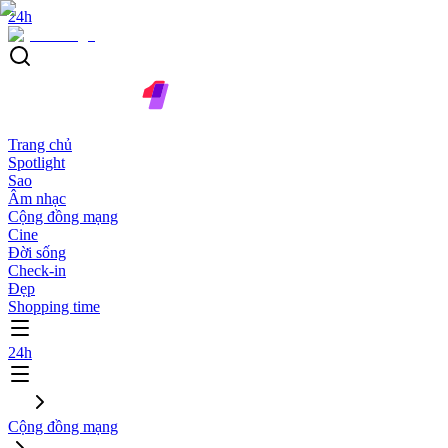
24h
Trang chủ
Spotlight
Sao
Âm nhạc
Cộng đồng mạng
Cine
Đời sống
Check-in
Đẹp
Shopping time
24h
Cộng đồng mạng