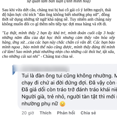
sự quan tâm bàn luận (Ảnh minh hoạ)
Sau khi vừa dứt câu, chàng trai bị hai cô gái có ý lườm nguýt, thái
độ hậm hực chỉ trích "đàn ông không biết nhường phụ nữ", đồng
thời sử dụng những từ ngữ khá nặng nề. Tuy nhiên anh chàng này
không muốn đôi co gì thêm nên tiếp tục đợi mua hàng và rời đi.
"Lạ thật, mình thấy 2 bạn ấy khá trẻ, mình đoán cuối cấp 3 hoặc
những năm đầu của đại học thôi nhưng cảm thấy văn hóa xếp
hàng, ứng xử…của các bạn này chắc chắn có vấn đề. Các bạn bảo
mình ngoa , bảo mình thế nào cũng được, mình thấy đúng thì mình
cứ làm! Sao mình phải nhường nhịn cho những cái thói hư, tật xấu,
cho những cái sai nhỉ"
- Chàng trai chia sẻ.