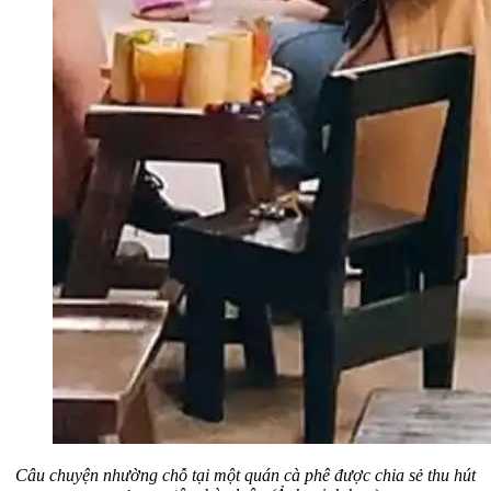
Câu chuyện nhường chỗ tại một quán cà phê được chia sẻ thu hút