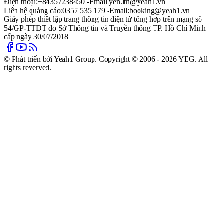
Điện thoại:
+84357238450 -
Email:
yen.lth@yeah1.vn
Liên hệ quảng cáo:
0357 535 179 -
Email:
booking@yeah1.vn
Giấy phép thiết lập trang thông tin điện tử tổng hợp trên mạng số
54/GP-TTĐT do Sở Thông tin và Truyền thông TP. Hồ Chí Minh
cấp ngày 30/07/2018
© Phát triển bởi Yeah1 Group. Copyright © 2006 - 2026 YEG. All
rights reverved.