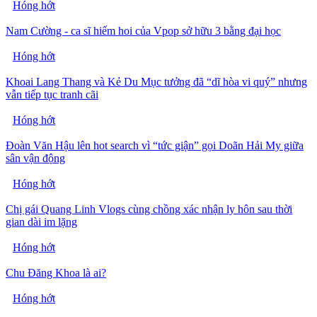
Hóng hớt
Nam Cường - ca sĩ hiếm hoi của Vpop sở hữu 3 bằng đại học
Hóng hớt
Khoai Lang Thang và Kẻ Du Mục tưởng đã “dĩ hòa vi quý” nhưng
vẫn tiếp tục tranh cãi
Hóng hớt
Đoàn Văn Hậu lên hot search vì “tức giận” gọi Doãn Hải My giữa
sân vận động
Hóng hớt
Chị gái Quang Linh Vlogs cùng chồng xác nhận ly hôn sau thời
gian dài im lặng
Hóng hớt
Chu Đăng Khoa là ai?
Hóng hớt