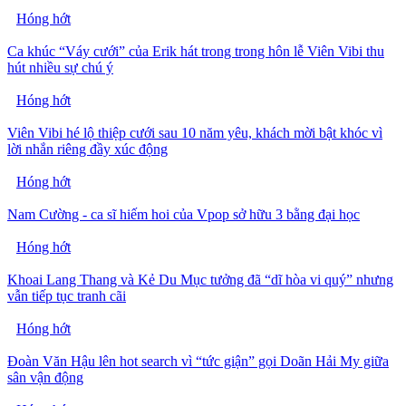
Hóng hớt
Ca khúc “Váy cưới” của Erik hát trong trong hôn lễ Viên Vibi thu
hút nhiều sự chú ý
Hóng hớt
Viên Vibi hé lộ thiệp cưới sau 10 năm yêu, khách mời bật khóc vì
lời nhắn riêng đầy xúc động
Hóng hớt
Nam Cường - ca sĩ hiếm hoi của Vpop sở hữu 3 bằng đại học
Hóng hớt
Khoai Lang Thang và Kẻ Du Mục tưởng đã “dĩ hòa vi quý” nhưng
vẫn tiếp tục tranh cãi
Hóng hớt
Đoàn Văn Hậu lên hot search vì “tức giận” gọi Doãn Hải My giữa
sân vận động