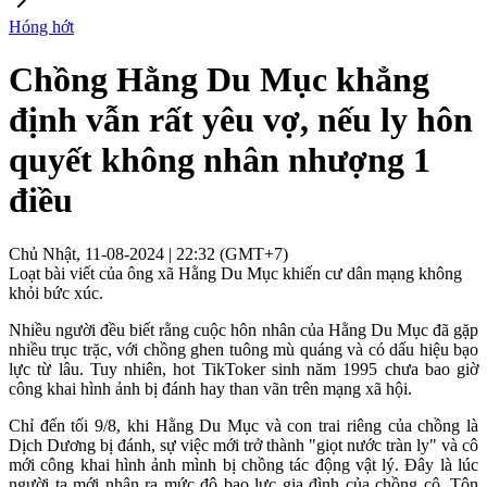
Hóng hớt
Chồng Hằng Du Mục khẳng
định vẫn rất yêu vợ, nếu ly hôn
quyết không nhân nhượng 1
điều
Chủ Nhật, 11-08-2024 | 22:32 (GMT+7)
Loạt bài viết của ông xã Hằng Du Mục khiến cư dân mạng không
khỏi bức xúc.
Nhiều người đều biết rằng cuộc hôn nhân của Hằng Du Mục đã gặp
nhiều trục trặc, với chồng ghen tuông mù quáng và có dấu hiệu bạo
lực từ lâu. Tuy nhiên, hot TikToker sinh năm 1995 chưa bao giờ
công khai hình ảnh bị đánh hay than vãn trên mạng xã hội.
Chỉ đến tối 9/8, khi Hằng Du Mục và con trai riêng của chồng là
Dịch Dương bị đánh, sự việc mới trở thành "giọt nước tràn ly" và cô
mới công khai hình ảnh mình bị chồng tác động vật lý. Đây là lúc
người ta mới nhận ra mức độ bạo lực gia đình của chồng cô, Tôn