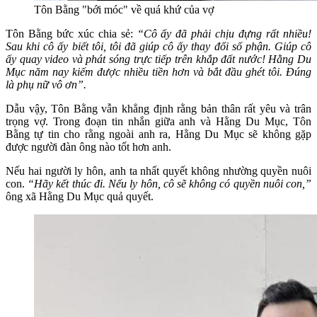
Tôn Bằng "bới móc" về quá khứ của vợ
Tôn Bằng bức xúc chia sẻ:
“Cô ấy đã phải chịu đựng rất nhiều!
Sau khi cô ấy biết tôi, tôi đã giúp cô ấy thay đổi số phận. Giúp cô
ấy quay video và phát sóng trực tiếp trên khắp đất nước! Hằng Du
Mục năm nay kiếm được nhiều tiền hơn và bắt đầu ghét tôi. Đúng
là phụ nữ vô ơn”.
Dẫu vậy, Tôn Bằng vẫn khẳng định rằng bản thân rất yêu và trân
trọng vợ. Trong đoạn tin nhắn giữa anh và Hằng Du Mục, Tôn
Bằng tự tin cho rằng ngoài anh ra, Hằng Du Mục sẽ không gặp
được người đàn ông nào tốt hơn anh.
Nếu hai người ly hôn, anh ta nhất quyết không nhường quyền nuôi
con.
“Hãy kết thúc đi. Nếu ly hôn, cô sẽ không có quyền nuôi con,”
ông xã Hằng Du Mục quả quyết.