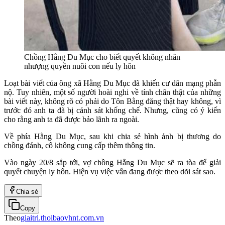
Chồng Hằng Du Mục cho biết quyết không nhân
nhượng quyền nuôi con nếu ly hôn
Loạt bài viết của ông xã Hằng Du Mục đã khiến cư dân mạng phẫn
nộ. Tuy nhiên, một số người hoài nghi về tính chân thật của những
bài viết này, không rõ có phải do Tôn Bằng đăng thật hay không, vì
trước đó anh ta đã bị cảnh sát khống chế. Nhưng, cũng có ý kiến
cho rằng anh ta đã được bảo lãnh ra ngoài.
Về phía Hằng Du Mục, sau khi chia sẻ hình ảnh bị thương do
chồng đánh, cô không cung cấp thêm thông tin.
Vào ngày 20/8 sắp tới, vợ chồng Hằng Du Mục sẽ ra tòa để giải
quyết chuyện ly hôn. Hiện vụ việc vẫn đang được theo dõi sát sao.
Chia sẻ
Copy
Theo
giaitri.thoibaovhnt.com.vn