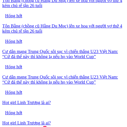
Tôn Bằng (chồng cũ Hằng Du Mục) lên xe hoa với người vợ thứ 4
kém chú rể tận 26 tuổi
Hóng hớt
Tôn Bằng (chồng cũ Hằng Du Mục) lên xe hoa với người vợ thứ 4
kém chú rể tận 26 tuổi
Hóng hớt
Cư dân mạng Trung Quốc sôi sục vì chiến thắng U23 Việt Nam:
“Cứ đá thế này thì không lạ nếu họ vào World Cup”
Hóng hớt
Cư dân mạng Trung Quốc sôi sục vì chiến thắng U23 Việt Nam:
“Cứ đá thế này thì không lạ nếu họ vào World Cup”
Hóng hớt
Hot girl Linh Trương là ai?
Hóng hớt
Hot girl Linh Trương là ai?