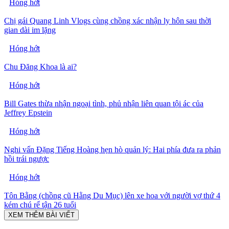
Hóng hớt
Chị gái Quang Linh Vlogs cùng chồng xác nhận ly hôn sau thời
gian dài im lặng
Hóng hớt
Chu Đăng Khoa là ai?
Hóng hớt
Bill Gates thừa nhận ngoại tình, phủ nhận liên quan tội ác của
Jeffrey Epstein
Hóng hớt
Nghi vấn Đặng Tiếng Hoàng hẹn hò quản lý: Hai phía đưa ra phản
hồi trái ngược
Hóng hớt
Tôn Bằng (chồng cũ Hằng Du Mục) lên xe hoa với người vợ thứ 4
kém chú rể tận 26 tuổi
XEM THÊM BÀI VIẾT