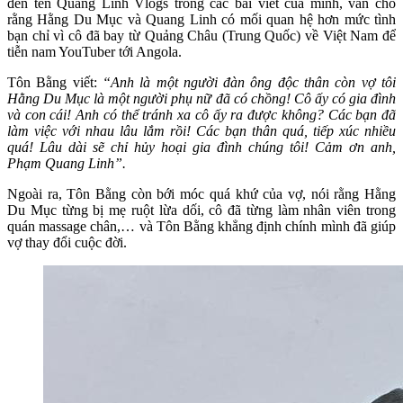
đến tên Quang Linh Vlogs trong các bài viết của mình, vẫn cho
rằng Hằng Du Mục và Quang Linh có mối quan hệ hơn mức tình
bạn chỉ vì cô đã bay từ Quảng Châu (Trung Quốc) về Việt Nam để
tiễn nam YouTuber tới Angola.
Tôn Bằng viết:
“Anh là một người đàn ông độc thân còn vợ tôi
Hằng Du Mục là một người phụ nữ đã có chồng! Cô ấy có gia đình
và con cái! Anh có thể tránh xa cô ấy ra được không? Các bạn đã
làm việc với nhau lâu lắm rồi! Các bạn thân quá, tiếp xúc nhiều
quá! Lâu dài sẽ chỉ hủy hoại gia đình chúng tôi! Cảm ơn anh,
Phạm Quang Linh”.
Ngoài ra, Tôn Bằng còn bới móc quá khứ của vợ, nói rằng Hằng
Du Mục từng bị mẹ ruột lừa dối, cô đã từng làm nhân viên trong
quán massage chân,… và Tôn Bằng khẳng định chính mình đã giúp
vợ thay đổi cuộc đời.