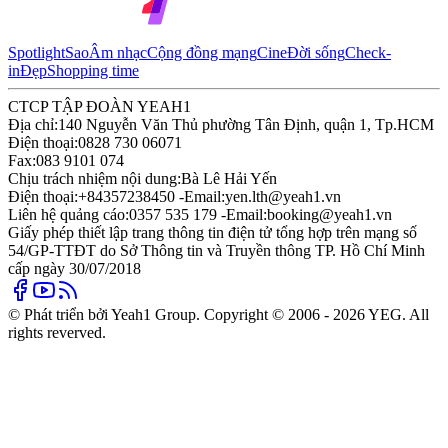
Spotlight
Sao
Âm nhạc
Cộng đồng mạng
Cine
Đời sống
Check-
in
Đẹp
Shopping time
CTCP TẬP ĐOÀN YEAH1
Địa chỉ:
140 Nguyễn Văn Thủ phường Tân Định, quận 1, Tp.HCM
Điện thoại:
0828 730 06071
Fax:
083 9101 074
Chịu trách nhiệm nội dung:
Bà Lê Hải Yến
Điện thoại:
+84357238450 -
Email:
yen.lth@yeah1.vn
Liên hệ quảng cáo:
0357 535 179 -
Email:
booking@yeah1.vn
Giấy phép thiết lập trang thông tin điện tử tổng hợp trên mạng số
54/GP-TTĐT do Sở Thông tin và Truyền thông TP. Hồ Chí Minh
cấp ngày 30/07/2018
© Phát triển bởi Yeah1 Group. Copyright © 2006 - 2026 YEG. All
rights reverved.