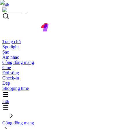
24h
Trang chủ
Spotlight
Sao
Âm nhạc
Cộng đồng mạng
Cine
Đời sống
Check-in
Đẹp
Shopping time
24h
Cộng đồng mạng