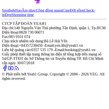
Spotlight
Sao
Âm nhạc
Cộng đồng mạng
Cine
Đời sống
Check-
in
Đẹp
Shopping time
CTCP TẬP ĐOÀN YEAH1
Địa chỉ:
140 Nguyễn Văn Thủ phường Tân Định, quận 1, Tp.HCM
Điện thoại:
0828 730 06071
Fax:
083 9101 074
Chịu trách nhiệm nội dung:
Bà Lê Hải Yến
Điện thoại:
+84357238450 -
Email:
yen.lth@yeah1.vn
Liên hệ quảng cáo:
0357 535 179 -
Email:
booking@yeah1.vn
Giấy phép thiết lập trang thông tin điện tử tổng hợp trên mạng số
54/GP-TTĐT do Sở Thông tin và Truyền thông TP. Hồ Chí Minh
cấp ngày 30/07/2018
© Phát triển bởi Yeah1 Group. Copyright © 2006 - 2026 YEG. All
rights reverved.