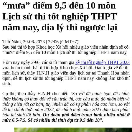
“mưa” điểm 9,5 đến 10 môn
Lịch sử thi tốt nghiệp THPT
năm nay, địa lý thì ngược lại
Thứ Năm, 29-06-2023 | 22:06 (GMT+7)
Sau bài thi tổ hợp Khoa học Xã hội nhiều giáo viên nhận định sẽ có
“mưa” điểm 9,5 đến 10 môn Lịch sử thi tốt nghiệp THPT năm nay.
Hôm nay ngày 29/6, các sĩ tử tham gia
kỳ thi tốt nghiệp THPT 2023
vừa hoàn thành bài thi tổ hợp Khoa học Xã hội. Đánh giá về đề thi
môn lịch sử, thầy H.N.H giáo viên dạy lịch sử tại Thanh Hóa nhận
định, đề thi lịch sử thi tốt nghiệp THPT năm nay không làm khó thí
sinh.
Cụ thể, theo thầy H.N.H cho biết:
"So với đề minh họa, đề chính
thức không có thay đổi về cấu trúc thi, các câu mức độ nhận biết và
thông hiểu rất cơ bản, tuy nhiên đã có sự phân hóa cao hơn, so với
đề thi chính thức năm 2022, đề chính thức năm 2023 đảm bảo phân
hóa thí sinh tốt hơn.
Dự đoán phổ điểm trung bình nhiều nhất ở
mức 6,5-7,5. Sẽ có nhiều thí sinh đạt từ 9,5 đến 10".