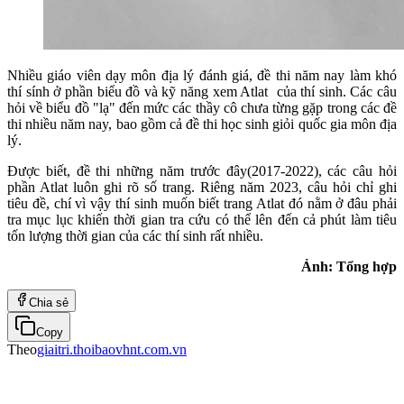
Nhiều giáo viên dạy môn địa lý đánh giá, đề thi năm nay làm khó
thí sính ở phần biểu đồ và kỹ năng xem Atlat của thí sinh. Các câu
hỏi về biểu đồ "lạ" đến mức các thầy cô chưa từng gặp trong các đề
thi nhiều năm nay, bao gồm cả đề thi học sinh giỏi quốc gia môn địa
lý.
Được biết, đề thi những năm trước đây(2017-2022), các câu hỏi
phần Atlat luôn ghi rõ số trang. Riêng năm 2023, câu hỏi chỉ ghi
tiêu đề, chí vì vậy thí sinh muốn biết trang Atlat đó nằm ở đâu phải
tra mục lục khiến thời gian tra cứu có thể lên đến cả phút làm tiêu
tốn lượng thời gian của các thí sinh rất nhiều.
Ảnh: Tổng hợp
Chia sẻ
Copy
Theo
giaitri.thoibaovhnt.com.vn