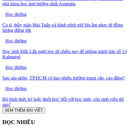
nhà khoa học ảnh hưởng nhất Australia
Học đường
Ca sĩ, thầy giáo Mai Tuấn và hành trình giữ lửa âm nhạc từ đồng
lương đứng lớp
Học đường
Học sinh Đắk Lắk nghỉ học từ chiều nay để phòng tránh bão số 13
Kalmaegi
Học đường
Sau sáp nhập, TP.HCM có bao nhiêu trường trung cấp, cao đẳng?
Học đường
Bỏ hình thức kỷ luật 'đuổi học' đối với học sinh, còn sinh viên thì
sao?
XEM THÊM BÀI VIẾT
ĐỌC NHIỀU