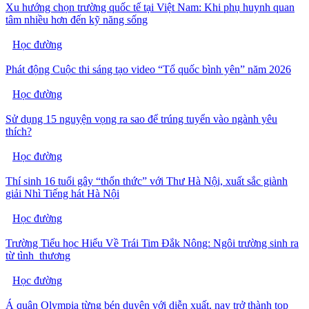
Xu hướng chọn trường quốc tế tại Việt Nam: Khi phụ huynh quan
tâm nhiều hơn đến kỹ năng sống
Học đường
Phát động Cuộc thi sáng tạo video “Tổ quốc bình yên” năm 2026
Học đường
Sử dụng 15 nguyện vọng ra sao để trúng tuyển vào ngành yêu
thích?
Học đường
Thí sinh 16 tuổi gây “thổn thức” với Thư Hà Nội, xuất sắc giành
giải Nhì Tiếng hát Hà Nội
Học đường
Trường Tiểu học Hiểu Về Trái Tim Đắk Nông: Ngôi trường sinh ra
từ tình thương
Học đường
Á quân Olympia từng bén duyên với diễn xuất, nay trở thành top