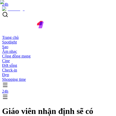
24h
Trang chủ
Spotlight
Sao
Âm nhạc
Cộng đồng mạng
Cine
Đời sống
Check-in
Đẹp
Shopping time
24h
Giáo viên nhận định sẽ có