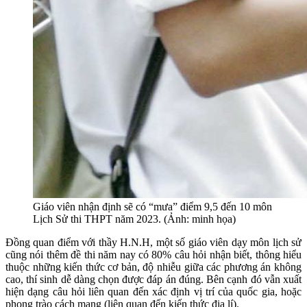
Giáo viên nhận định sẽ có “mưa” điểm 9,5 đến 10 môn
Lịch Sử thi THPT năm 2023. (Ảnh: minh họa)
Đồng quan điểm với thầy H.N.H, một số giáo viên dạy môn lịch sử
cũng nói thêm đề thi năm nay có 80% câu hỏi nhận biết, thông hiểu
thuộc những kiến thức cơ bản, độ nhiễu giữa các phương án không
cao, thí sinh dễ dàng chọn được đáp án đúng. Bên cạnh đó vẫn xuất
hiện dạng câu hỏi liên quan đến xác định vị trí của quốc gia, hoặc
phong trào cách mạng (liên quan đến kiến thức địa lí).