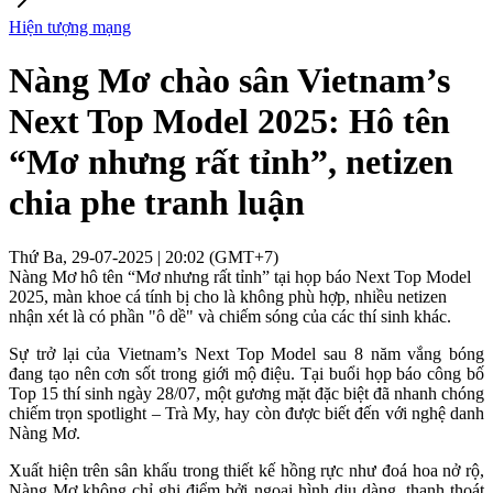
Hiện tượng mạng
Nàng Mơ chào sân Vietnam’s
Next Top Model 2025: Hô tên
“Mơ nhưng rất tỉnh”, netizen
chia phe tranh luận
Thứ Ba, 29-07-2025 | 20:02 (GMT+7)
Nàng Mơ hô tên “Mơ nhưng rất tỉnh” tại họp báo Next Top Model
2025, màn khoe cá tính bị cho là không phù hợp, nhiều netizen
nhận xét là có phần "ô dề" và chiếm sóng của các thí sinh khác.
Sự trở lại của Vietnam’s Next Top Model sau 8 năm vắng bóng
đang tạo nên cơn sốt trong giới mộ điệu. Tại buổi họp báo công bố
Top 15 thí sinh ngày 28/07, một gương mặt đặc biệt đã nhanh chóng
chiếm trọn spotlight – Trà My, hay còn được biết đến với nghệ danh
Nàng Mơ.
Xuất hiện trên sân khấu trong thiết kế hồng rực như đoá hoa nở rộ,
Nàng Mơ không chỉ ghi điểm bởi ngoại hình dịu dàng, thanh thoát