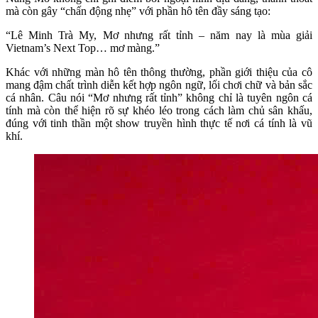
mà còn gây “chấn động nhẹ” với phần hô tên đầy sáng tạo:
“Lê Minh Trà My, Mơ nhưng rất tỉnh – năm nay là mùa giải
Vietnam’s Next Top… mơ màng.”
Khác với những màn hô tên thông thường, phần giới thiệu của cô
mang đậm chất trình diễn kết hợp ngôn ngữ, lối chơi chữ và bản sắc
cá nhân. Câu nói “Mơ nhưng rất tỉnh” không chỉ là tuyên ngôn cá
tính mà còn thể hiện rõ sự khéo léo trong cách làm chủ sân khấu,
đúng với tinh thần một show truyền hình thực tế nơi cá tính là vũ
khí.