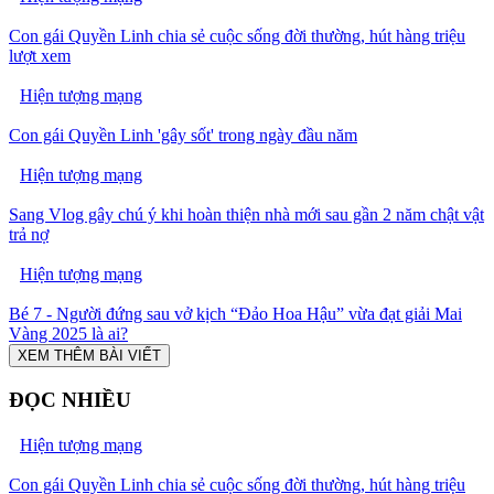
Con gái Quyền Linh chia sẻ cuộc sống đời thường, hút hàng triệu
lượt xem
Hiện tượng mạng
Con gái Quyền Linh 'gây sốt' trong ngày đầu năm
Hiện tượng mạng
Sang Vlog gây chú ý khi hoàn thiện nhà mới sau gần 2 năm chật vật
trả nợ
Hiện tượng mạng
Bé 7 - Người đứng sau vở kịch “Đảo Hoa Hậu” vừa đạt giải Mai
Vàng 2025 là ai?
XEM THÊM BÀI VIẾT
ĐỌC NHIỀU
Hiện tượng mạng
Con gái Quyền Linh chia sẻ cuộc sống đời thường, hút hàng triệu