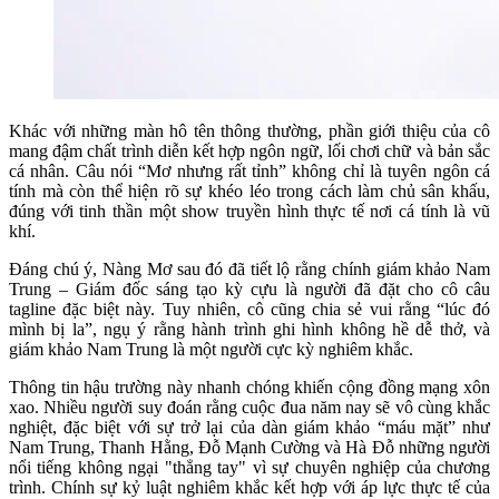
Khác với những màn hô tên thông thường, phần giới thiệu của cô
mang đậm chất trình diễn kết hợp ngôn ngữ, lối chơi chữ và bản sắc
cá nhân. Câu nói “Mơ nhưng rất tỉnh” không chỉ là tuyên ngôn cá
tính mà còn thể hiện rõ sự khéo léo trong cách làm chủ sân khấu,
đúng với tinh thần một show truyền hình thực tế nơi cá tính là vũ
khí.
Đáng chú ý, Nàng Mơ sau đó đã tiết lộ rằng chính giám khảo Nam
Trung – Giám đốc sáng tạo kỳ cựu là người đã đặt cho cô câu
tagline đặc biệt này. Tuy nhiên, cô cũng chia sẻ vui rằng “lúc đó
mình bị la”, ngụ ý rằng hành trình ghi hình không hề dễ thở, và
giám khảo Nam Trung là một người cực kỳ nghiêm khắc.
Thông tin hậu trường này nhanh chóng khiến cộng đồng mạng xôn
xao. Nhiều người suy đoán rằng cuộc đua năm nay sẽ vô cùng khắc
nghiệt, đặc biệt với sự trở lại của dàn giám khảo “máu mặt” như
Nam Trung, Thanh Hằng, Đỗ Mạnh Cường và Hà Đỗ những người
nổi tiếng không ngại "thẳng tay" vì sự chuyên nghiệp của chương
trình. Chính sự kỷ luật nghiêm khắc kết hợp với áp lực thực tế của