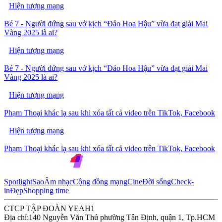
Hiện tượng mạng
Bé 7 - Người đứng sau vở kịch “Đảo Hoa Hậu” vừa đạt giải Mai
Vàng 2025 là ai?
Hiện tượng mạng
Bé 7 - Người đứng sau vở kịch “Đảo Hoa Hậu” vừa đạt giải Mai
Vàng 2025 là ai?
Hiện tượng mạng
Phạm Thoại khác lạ sau khi xóa tất cả video trên TikTok, Facebook
Hiện tượng mạng
Phạm Thoại khác lạ sau khi xóa tất cả video trên TikTok, Facebook
Spotlight
Sao
Âm nhạc
Cộng đồng mạng
Cine
Đời sống
Check-
in
Đẹp
Shopping time
CTCP TẬP ĐOÀN YEAH1
Địa chỉ:
140 Nguyễn Văn Thủ phường Tân Định, quận 1, Tp.HCM