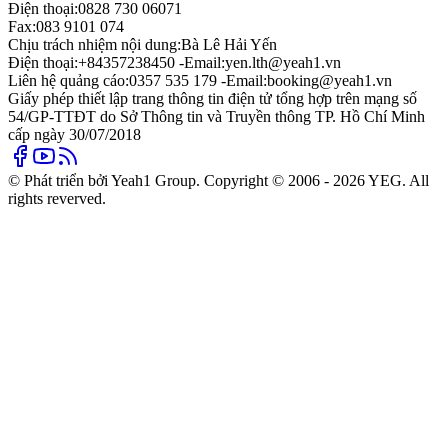
Điện thoại:
0828 730 06071
Fax:
083 9101 074
Chịu trách nhiệm nội dung:
Bà Lê Hải Yến
Điện thoại:
+84357238450 -
Email:
yen.lth@yeah1.vn
Liên hệ quảng cáo:
0357 535 179 -
Email:
booking@yeah1.vn
Giấy phép thiết lập trang thông tin điện tử tổng hợp trên mạng số
54/GP-TTĐT do Sở Thông tin và Truyền thông TP. Hồ Chí Minh
cấp ngày 30/07/2018
© Phát triển bởi Yeah1 Group. Copyright © 2006 - 2026 YEG. All
rights reverved.