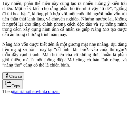
Tuy nhiên, phần thể hiện này cũng tạo ra nhiều luồng ý kiến trái
chiều. Một số ý kiến cho rằng phần hô tên như vậy “ô dề”, “giống
đi thi hoa hậu”, không phù hợp với một cuộc thi người mẫu vốn ưu
tiên thần thái lạnh lùng và chuyên nghiệp. Nhưng ngược lại, không
ít người lại cho rằng chính phong cách độc đáo và sự thông minh
trong cách xây dựng hình ảnh cá nhân sẽ giúp Nàng Mơ tạo được
dấu ấn trong chương trình năm nay.
Nàng Mơ vốn được biết đến là một gương mặt nhẹ nhàng, dịu dàng
trên mạng xã hội – nay lại “rất tỉnh” khi bước vào cuộc thi người
mẫu đầy cạnh tranh. Màn hô tên của cô không đơn thuần là phần
giới thiệu, mà là một thông điệp: Mơ cũng có bản lĩnh riêng, và
“nàng thơ” cũng có thể là chiến binh.
Chia sẻ
Copy
Theo
giaitri.thoibaovhnt.com.vn