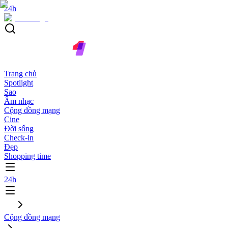
24h
Trang chủ
Spotlight
Sao
Âm nhạc
Cộng đồng mạng
Cine
Đời sống
Check-in
Đẹp
Shopping time
24h
Cộng đồng mạng