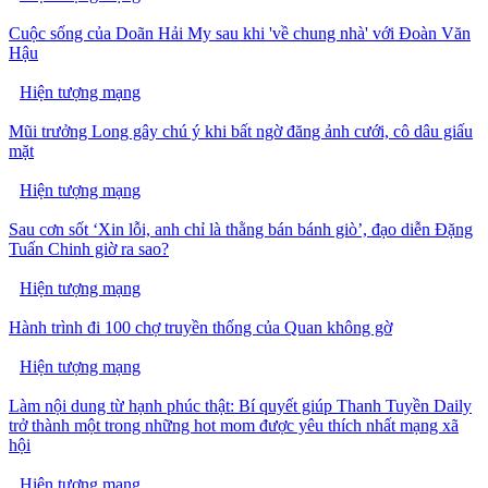
Cuộc sống của Doãn Hải My sau khi 'về chung nhà' với Đoàn Văn
Hậu
Hiện tượng mạng
Mũi trưởng Long gây chú ý khi bất ngờ đăng ảnh cưới, cô dâu giấu
mặt
Hiện tượng mạng
Sau cơn sốt ‘Xin lỗi, anh chỉ là thằng bán bánh giò’, đạo diễn Đặng
Tuấn Chinh giờ ra sao?
Hiện tượng mạng
Hành trình đi 100 chợ truyền thống của Quan không gờ
Hiện tượng mạng
Làm nội dung từ hạnh phúc thật: Bí quyết giúp Thanh Tuyền Daily
trở thành một trong những hot mom được yêu thích nhất mạng xã
hội
Hiện tượng mạng