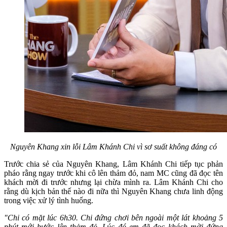
Nguyên Khang xin lỗi Lâm Khánh Chi vì sơ suất không đáng có
Trước chia sẻ của Nguyên Khang, Lâm Khánh Chi tiếp tục phản
pháo rằng ngay trước khi cô lên thảm đỏ, nam MC cũng đã đọc tên
khách mời đi trước nhưng lại chừa mình ra. Lâm Khánh Chi cho
rằng dù kịch bản thế nào đi nữa thì Nguyên Khang chưa linh động
trong việc xử lý tình huống.
"Chi có mặt lúc 6h30. Chi đứng chơi bên ngoài một lát khoảng 5
phút mới bước lên thảm đỏ. Lúc đó em đã đọc khách mời đứng