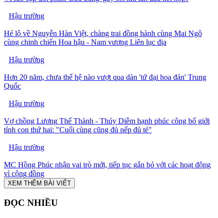
Hậu trường
Hé lộ về Nguyễn Hàn Việt, chàng trai đồng hành cùng Mai Ngô
cùng chinh chiến Hoa hậu - Nam vương Liên lục địa
Hậu trường
Hơn 20 năm, chưa thế hệ nào vượt qua dàn 'tứ đại hoa đán' Trung
Quốc
Hậu trường
Vợ chồng Lương Thế Thành - Thúy Diễm hạnh phúc công bố giới
tính con thứ hai: "Cuối cùng cũng đủ nếp đủ tẻ"
Hậu trường
MC Hồng Phúc nhận vai trò mới, tiếp tục gắn bó với các hoạt động
vì cộng đồng
XEM THÊM BÀI VIẾT
ĐỌC NHIỀU