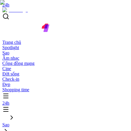
24h
Trang chủ
Spotlight
Sao
Âm nhạc
Cộng đồng mạng
Cine
Đời sống
Check-in
Đẹp
Shopping time
24h
Sao