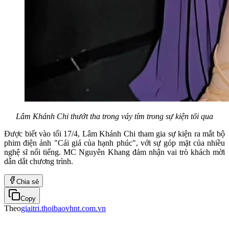
Lâm Khánh Chi thướt tha trong váy tím trong sự kiện tối qua
Được biết vào tối 17/4, Lâm Khánh Chi tham gia sự kiện ra mắt bộ
phim điện ảnh "Cái giá của hạnh phúc", với sự góp mặt của nhiều
nghệ sĩ nổi tiếng. MC Nguyên Khang đảm nhận vai trò khách mời
dẫn dắt chương trình.
Chia sẻ
Copy
Theo
giaitri.thoibaovhnt.com.vn