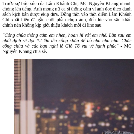
Trước sự bức xúc của Lâm Khánh Chi, MC Nguyên Khang nhanh
chóng lên tiếng. Anh mong nữ ca sĩ thông cảm vì anh đọc theo danh
sách kịch bản được ekip đưa. Đồng thời vào thời điểm Lâm Khánh
Chi xuất hiện đã gần cuối phần chụp ảnh, đến lúc vào sân khấu
chính nên không kịp giới thiệu khách mời đi line sau.
"Công chúa thông cảm em nhen, hoan hỉ với em nhé. Lần sau em
nhất định sẽ đọc *2 lần tên công chúa để bù nha nha nha. Chúc
công chúa và các bạn nghỉ lễ Giỗ Tổ vui vẻ hạnh phúc"
- MC
Nguyên Khang chia sẻ.