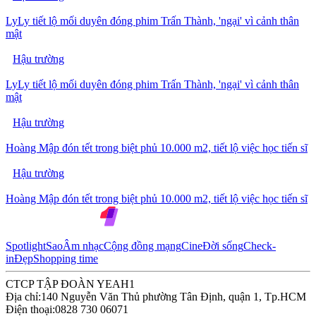
LyLy tiết lộ mối duyên đóng phim Trấn Thành, 'ngại' vì cảnh thân
mật
Hậu trường
LyLy tiết lộ mối duyên đóng phim Trấn Thành, 'ngại' vì cảnh thân
mật
Hậu trường
Hoàng Mập đón tết trong biệt phủ 10.000 m2, tiết lộ việc học tiến sĩ
Hậu trường
Hoàng Mập đón tết trong biệt phủ 10.000 m2, tiết lộ việc học tiến sĩ
Spotlight
Sao
Âm nhạc
Cộng đồng mạng
Cine
Đời sống
Check-
in
Đẹp
Shopping time
CTCP TẬP ĐOÀN YEAH1
Địa chỉ:
140 Nguyễn Văn Thủ phường Tân Định, quận 1, Tp.HCM
Điện thoại:
0828 730 06071