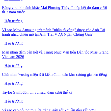
Bỗng viral khoảnh khắc Mai Phương Thúy đi dép bệt dự đám cưới
từ 2 năm trước
Hậu trường
Vì sao Mew Amazing trở thành "nhân tố vàng" được các Anh Tài
tranh nhau chiêu mộ tại Anh Trai Vượt Ngàn Chông Gai?
Hậu trường
Mãn nhãn đêm bán kết và Trang phục Văn hóa Dân tộc Miss Grand
Vietnam 2026
Hậu trường
Chủ nhân 'vương miện 3 tỉ kiểm định toàn kim cương giả' lên tiếng
Hậu trường
Taylor Swift đón tin vui sau 'đám cưới thế kỷ'
Hậu trường
Vì sao cặp đôi phim 'Lửa trắng' gây sốt khi lần đầu kết hợp?