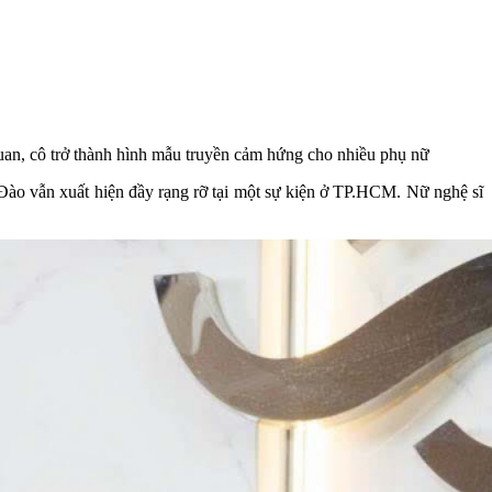
 quan, cô trở thành hình mẫu truyền cảm hứng cho nhiều phụ nữ
 Đào vẫn xuất hiện đầy rạng rỡ tại một sự kiện ở TP.HCM. Nữ nghệ sĩ