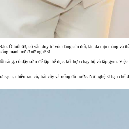
ào. Ở tuổi 63, cô vẫn duy trì vóc dáng cân đối, làn da mịn màng và th
 sống mạnh mẽ ở nữ nghệ sĩ.
ỗi sáng, cô dậy sớm để tập thể dục, kết hợp chạy bộ và tập gym. Việc
i sạch, nhiều rau củ, trái cây và uống đủ nước. Nữ nghệ sĩ hạn chế 