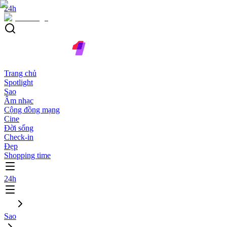
24h
Trang chủ
Spotlight
Sao
Âm nhạc
Cộng đồng mạng
Cine
Đời sống
Check-in
Đẹp
Shopping time
24h
Sao