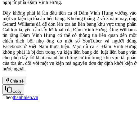
nghị từ phía Đàm Vĩnh Hưng.
Đây không phải là lần đầu tiên ca sĩ Đàm Vĩnh Hưng vướng vào
một vụ kiện tại tòa án liên bang. Khoảng tháng 2 và 3 năm nay, ông
Gerard Williams đã đệ đơn lên tòa án liên bang khu vực trung phần
California, yêu cầu lấy lời khai của Đàm Vĩnh Hưng. Ông Williams
tin rằng Đàm Vĩnh Hưng có thể có thông tin liên quan đến một
chiến dịch bôi nhọ ông do một số YouTuber và người dùng
Facebook ở Việt Nam thực hiện. Mặc dù ca sĩ Đàm Vĩnh Hưng
không phải là bị đơn trong vụ kiện liên bang đó, luật liên bang vẫn
cho phép lấy lời khai của nhân chứng cư trú trong khu vực tài phán
của tòa án, đối với một vụ kiện mà nguyên đơn dự định khởi kiện ở
nước ngoài.
Chia sẻ
Copy
Theo
thanhnien.vn