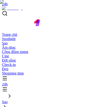
24h
Trang chủ
Spotlight
Sao
Âm nhạc
Cộng đồng mạng
Cine
Đời sống
Check-in
Đẹp
Shopping time
24h
Sao