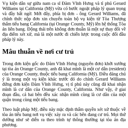
Vụ kiện dân sự giữa nam ca sĩ Đàm Vĩnh Hưng và tỉ phú Gerard
Williams tại California (Mỹ) vừa có bước ngoặt pháp lý quan trọng
và đầy bất ngờ. Mới đây, phía bị đơn - ông Gerard Williams, đã
chính thức nộp đơn xin chuyển toàn bộ vụ kiện từ Tòa Thượng
thẩm tiểu bang California (tại Orange County, Mỹ) lên hệ thống Tòa
án liên bang. Động thái trên không đơn thuần là một sự thay đổi về
địa điểm xét xử, mà là một nước đi chiến lược trong cuộc đối đầu
pháp lý này.
Mâu thuẫn về nơi cư trú
Trong đơn kiện gốc do Đàm Vĩnh Hưng (nguyên đơn) khởi xướng
tại tòa án Orange County, anh đã khai mình là một cư dân (resident)
của Orange County, thuộc tiểu bang California (Mỹ). Điều đáng chú
ý là trong một vụ kiện khác trước đó do chính Gerard Williams
đứng đơn kiện Đàm Vĩnh Hưng, vị tỉ phú này cũng đã khai nhận
mình là cư dân của Orange County, California. Như vậy, ở giai
đoạn đầu, cả hai bên đều xác nhận mình cùng là cư dân của một
quận trong cùng một tiểu bang.
Theo luật pháp Mỹ, điều này mặc định thẩm quyền xét xử thuộc về
tòa án tiểu bang nơi vụ việc xảy ra và các bên đang cư trú. Mọi thứ
dường như sẽ diễn ra theo trình tự thông thường tại tòa án địa
phương.