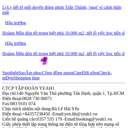
LyLy tiết lộ mối duyên đóng phim Trấn Thành, 'ngại' vì cảnh thân
mật
Hậu trường
Hoàng Mập đón tết trong biệt phủ 10.000 m2, tiết lộ việc học tiến sĩ
Hậu trường
Hoàng Mập đón tết trong biệt phủ 10.000 m2, tiết lộ việc học tiến sĩ
Spotlight
Sao
Âm nhạc
Cộng đồng mạng
Cine
Đời sống
Check-
in
Đẹp
Shopping time
CTCP TẬP ĐOÀN YEAH1
Địa chỉ:
140 Nguyễn Văn Thủ phường Tân Định, quận 1, Tp.HCM
Điện thoại:
0828 730 06071
Fax:
083 9101 074
Chịu trách nhiệm nội dung:
Bà Lê Hải Yến
Điện thoại:
+84357238450 -
Email:
yen.lth@yeah1.vn
Liên hệ quảng cáo:
0357 535 179 -
Email:
booking@yeah1.vn
Giấy phép thiết lập trang thông tin điện tử tổng hợp trên mạng số