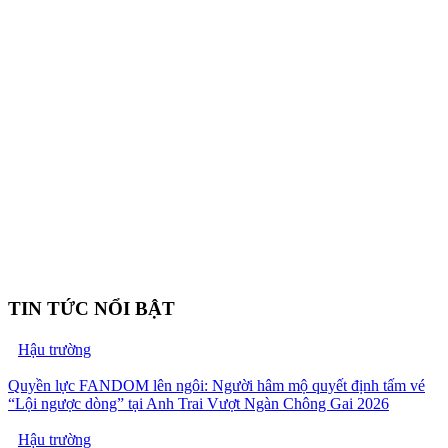
TIN TỨC NỔI BẬT
Hậu trường
Quyền lực FANDOM lên ngôi: Người hâm mộ quyết định tấm vé
“Lội ngược dòng” tại Anh Trai Vượt Ngàn Chông Gai 2026
Hậu trường