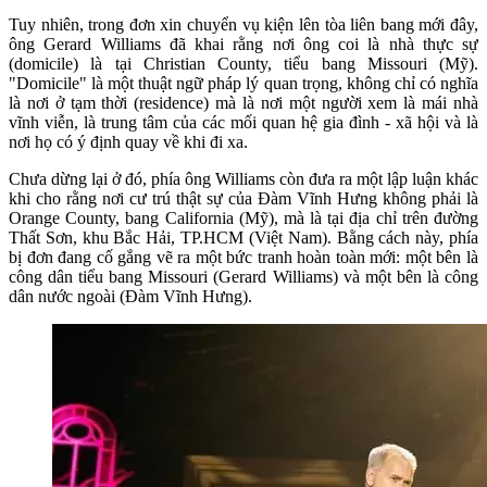
Tuy nhiên, trong đơn xin chuyển vụ kiện lên tòa liên bang mới đây,
ông Gerard Williams đã khai rằng nơi ông coi là nhà thực sự
(domicile) là tại Christian County, tiểu bang Missouri (Mỹ).
"Domicile" là một thuật ngữ pháp lý quan trọng, không chỉ có nghĩa
là nơi ở tạm thời (residence) mà là nơi một người xem là mái nhà
vĩnh viễn, là trung tâm của các mối quan hệ gia đình - xã hội và là
nơi họ có ý định quay về khi đi xa.
Chưa dừng lại ở đó, phía ông Williams còn đưa ra một lập luận khác
khi cho rằng nơi cư trú thật sự của Đàm Vĩnh Hưng không phải là
Orange County, bang California (Mỹ), mà là tại địa chỉ trên đường
Thất Sơn, khu Bắc Hải, TP.HCM (Việt Nam). Bằng cách này, phía
bị đơn đang cố gắng vẽ ra một bức tranh hoàn toàn mới: một bên là
công dân tiểu bang Missouri (Gerard Williams) và một bên là công
dân nước ngoài (Đàm Vĩnh Hưng).