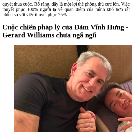
quyết thua cuộc. Rõ ràng, đây là một lợi thế phòng thủ cực lớn. Việc
thuyết phục 100% người lạ về quan điểm của mình khó hơn rất
nhiều so với việc thuyết phục 75%.
Cuộc chiến pháp lý của Đàm Vĩnh Hưng -
Gerard Williams chưa ngã ngũ