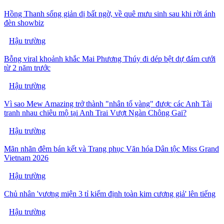
Hồng Thanh sống giản dị bất ngờ, về quê mưu sinh sau khi rời ánh
đèn showbiz
Hậu trường
Bỗng viral khoảnh khắc Mai Phương Thúy đi dép bệt dự đám cưới
từ 2 năm trước
Hậu trường
Vì sao Mew Amazing trở thành "nhân tố vàng" được các Anh Tài
tranh nhau chiêu mộ tại Anh Trai Vượt Ngàn Chông Gai?
Hậu trường
Mãn nhãn đêm bán kết và Trang phục Văn hóa Dân tộc Miss Grand
Vietnam 2026
Hậu trường
Chủ nhân 'vương miện 3 tỉ kiểm định toàn kim cương giả' lên tiếng
Hậu trường