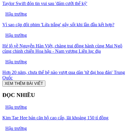
Taylor Swift đón tin vui sau 'đám cưới thế kỷ'
Hậu trường
Vì sao cặp đôi phim 'Lửa trắng' gây sốt khi lần đầu kết hợp?
Hậu trường
Hé lộ về Nguyễn Hàn Việt, chàng trai đồng hành cùng Mai Ngô
cùng chinh chiến Hoa hậu - Nam vương Liên lục địa
Hậu trường
Hơn 20 năm, chưa thế hệ nào vượt qua dàn 'tứ đại hoa đán' Trung
Quốc
XEM THÊM BÀI VIẾT
ĐỌC NHIỀU
Hậu trường
Kim Tae Hee bán căn hộ cao cấp, lãi khoảng 150 tỉ đồng
Hậu trường