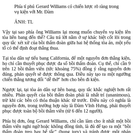
Phía tỉ phú Gerard Williams có chiến lược rõ ràng trong
vụ kiện với Mr. Đàm
ẢNH: TL
Vậy tại sao phía ông Williams lại mong muốn chuyển vụ kiện lên
tòa liên bang đến thế? Câu trả lời nằm ở sự khác biệt cốt lõi trong
quy tắc xét xử của bồi thẩm đoàn giữa hai hệ thống tòa án, một yếu
tố có thể định đoạt thắng thua.
Tại tòa dân sự tiểu bang California, để một nguyên đơn thắng kiện,
họ chỉ cần thuyết phục được đa số bồi thẩm đoàn. Cụ thể, chỉ cần 9
trên 12 bồi thẩm viên (tức khoảng 75%) đồng ý rằng nguyên đơn
đúng, phán quyết sẽ được thông qua. Điều này tạo ra một ngưỡng
chiến thắng tương đối "dễ thở" hơn cho bên đi kiện.
Ngược lại, tại tòa án dân sự liên bang, quy tắc khắc nghiệt hơn rất
nhiều. Phán quyết của bồi thẩm đoàn phải là nhất trí (unanimous),
trừ khi các bên có thỏa thuận khác từ trước. Điều này có nghĩa là
nguyên đơn, trong trường hợp này là Đàm Vĩnh Hưng, phải thuyết
phục được toàn bộ bồi thẩm viên (từ 6 đến 12 người).
Phía bị đơn, ông Gerard Williams, chỉ cần làm cho ít nhất một bồi
thẩm viên nghi ngờ hoặc không đồng tình, là đủ để tạo ra một "bồi
thẩm đoàn treo hay bế tắc" (hung jury) và tránh được một phán