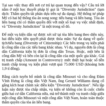
Tại sao việc thay đổi nơi cư trú lại quan trọng đến vậy? Câu trả lời
nằm ở một học thuyết pháp lý gọi là "Diversity Jurisdiction" (tạm
dịch: Thẩm quyền tài phán dựa trên sự đa dạng). Hệ thống tư pháp
Mỹ có hai hệ thống tòa án song song: tiểu bang và liên bang. Tòa án
liên bang chỉ có thẩm quyền đối với một số loại vụ việc nhất định,
và "Diversity Jurisdiction" là một trong số đó.
Để một vụ kiện dân sự được xét xử tại tòa liên bang theo diện này,
hai điều kiện tiên quyết phải được thỏa mãn: Sự đa dạng về quốc
tịch/tiểu bang (Diversity of Citizenship): Các bên trong vụ kiện phải
là công dân của các tiểu bang khác nhau. Ví dụ, nguyên đơn là công
dân California kiện bị đơn là công dân Texas. Hoặc, một bên là
công dân Mỹ và bên còn lại là công dân của một quốc gia khác. Giá
trị tranh chấp (Amount in Controversy): mức thiệt hại hoặc số tiền
tranh chấp trong vụ kiện phải vượt quá 75.000 USD (khoảng hơn
1,9 tỉ đồng).
Bằng cách tuyên bố mình là công dân Missouri và cho rằng Đàm
Vĩnh Hưng là công dân Việt Nam, ông Gerard Williams đang cố
gắng kích hoạt chính xác điều kiện "Diversity Jurisdiction". Nếu lập
luận này được tòa chấp nhận, vụ kiện sẽ không còn là cuộc chiến
giữa hai cư dân California nữa, mà trở thành một vụ tranh chấp giữa
một công dân Missouri và một công dân Việt Nam, hoàn toàn thuộc
thẩm quyền của tòa án liên bang.