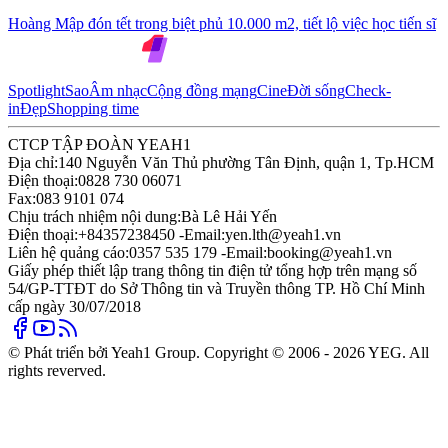
Hoàng Mập đón tết trong biệt phủ 10.000 m2, tiết lộ việc học tiến sĩ
Spotlight
Sao
Âm nhạc
Cộng đồng mạng
Cine
Đời sống
Check-
in
Đẹp
Shopping time
CTCP TẬP ĐOÀN YEAH1
Địa chỉ:
140 Nguyễn Văn Thủ phường Tân Định, quận 1, Tp.HCM
Điện thoại:
0828 730 06071
Fax:
083 9101 074
Chịu trách nhiệm nội dung:
Bà Lê Hải Yến
Điện thoại:
+84357238450 -
Email:
yen.lth@yeah1.vn
Liên hệ quảng cáo:
0357 535 179 -
Email:
booking@yeah1.vn
Giấy phép thiết lập trang thông tin điện tử tổng hợp trên mạng số
54/GP-TTĐT do Sở Thông tin và Truyền thông TP. Hồ Chí Minh
cấp ngày 30/07/2018
© Phát triển bởi Yeah1 Group. Copyright © 2006 - 2026 YEG. All
rights reverved.