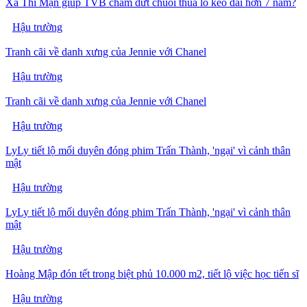
Xa Thi Mạn giúp TVB chấm dứt chuỗi thua lỗ kéo dài hơn 7 năm?
Hậu trường
Tranh cãi về danh xưng của Jennie với Chanel
Hậu trường
Tranh cãi về danh xưng của Jennie với Chanel
Hậu trường
LyLy tiết lộ mối duyên đóng phim Trấn Thành, 'ngại' vì cảnh thân
mật
Hậu trường
LyLy tiết lộ mối duyên đóng phim Trấn Thành, 'ngại' vì cảnh thân
mật
Hậu trường
Hoàng Mập đón tết trong biệt phủ 10.000 m2, tiết lộ việc học tiến sĩ
Hậu trường