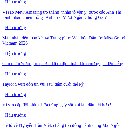
Hậu trường
Vì sao Mew Amazing trở thành "nhân tố vàng" được các Anh Tài
tranh nhau chiêu mộ tại Anh Trai Vượt Ngàn Chông Gai?
Hậu trường
Mãn nhãn đêm bán kết và Trang phục Văn hóa Dân tộc Miss Grand
Vietnam 2026
Hậu trường
Chủ nhân 'vương miện 3 tỉ kiểm định toàn kim cương giả' lên tiếng
Hậu trường
Taylor Swift đón tin vui sau 'đám cưới thế kỷ'
Hậu trường
Vì sao cặp đôi phim 'Lửa trắng' gây sốt khi lần đầu kết hợp?
Hậu trường
Hé lộ về Nguyễn Hàn Việt, chàng trai đồng hành cùng Mai Ngô