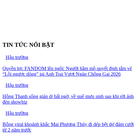
TIN TỨC NỔI BẬT
Hậu trường
Quyền lực FANDOM lên ngôi: Người hâm mộ quyết định tấm vé
“Lội ngược dòng” tại Anh Trai Vượt Ngàn Chông Gai 2026
Hậu trường
Hồng Thanh sống giản dị bất ngờ, về quê mưu sinh sau khi rời ánh
đèn showbiz
Hậu trường
Bỗng viral khoảnh khắc Mai Phương Thúy đi dép bệt dự đám cưới
từ 2 năm trước