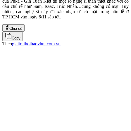
của Puka - Gin Tuấn Kiệt thì một số nghệ sĩ thân thiết khác với cô
dâu chú rể như Sam, Isaac, Trúc Nhân…cũng không có mặt. Tuy
nhiên, các nghệ sĩ này đã xác nhận sẽ có mặt trong hôn lễ ở
TP.HCM vào ngày 6/11 sắp tới.
Chia sẻ
Copy
Theo
giaitri.thoibaovhnt.com.vn