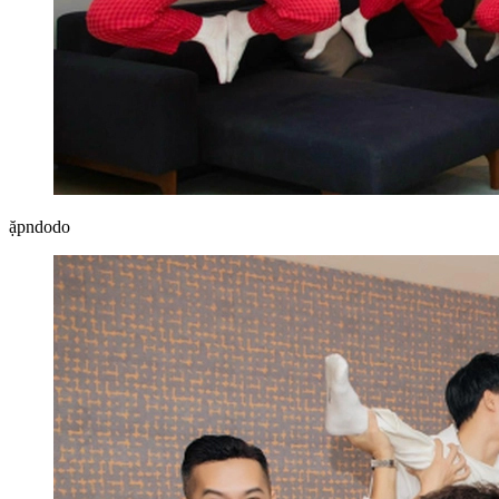
ặpndodo