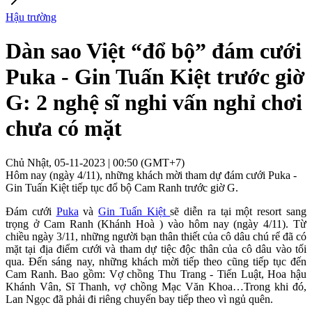
Hậu trường
Dàn sao Việt “đổ bộ” đám cưới
Puka - Gin Tuấn Kiệt trước giờ
G: 2 nghệ sĩ nghi vấn nghỉ chơi
chưa có mặt
Chủ Nhật, 05-11-2023 | 00:50 (GMT+7)
Hôm nay (ngày 4/11), những khách mời tham dự đám cưới Puka -
Gin Tuấn Kiệt tiếp tục đổ bộ Cam Ranh trước giờ G.
Đám cưới
Puka
và
Gin Tuấn Kiệt
sẽ diễn ra tại một resort sang
trọng ở Cam Ranh (Khánh Hoà ) vào hôm nay (ngày 4/11). Từ
chiều ngày 3/11, những người bạn thân thiết của cô dâu chú rể đã có
mặt tại địa điểm cưới và tham dự tiệc độc thân của cô dâu vào tối
qua. Đến sáng nay, những khách mời tiếp theo cũng tiếp tục đến
Cam Ranh. Bao gồm: Vợ chồng Thu Trang - Tiến Luật, Hoa hậu
Khánh Vân, Sĩ Thanh, vợ chồng Mạc Văn Khoa…Trong khi đó,
Lan Ngọc đã phải đi riêng chuyến bay tiếp theo vì ngủ quên.