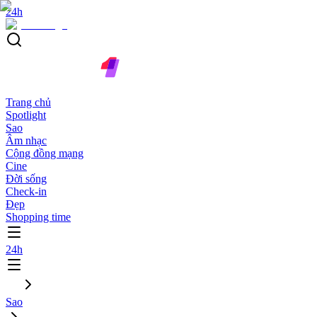
24h
Trang chủ
Spotlight
Sao
Âm nhạc
Cộng đồng mạng
Cine
Đời sống
Check-in
Đẹp
Shopping time
24h
Sao