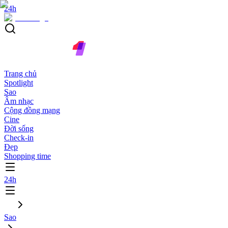
24h
Trang chủ
Spotlight
Sao
Âm nhạc
Cộng đồng mạng
Cine
Đời sống
Check-in
Đẹp
Shopping time
24h
Sao