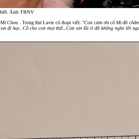
 thiết. Ảnh: FBNV
cô Mi Chou . Trong thư Lavie có đoạn viết:
"Con cảm ơn cô Mi đã chăm
n đi học. Cô cho con mọi thứ...Con xin lỗi vì đã không nghe lời ngư