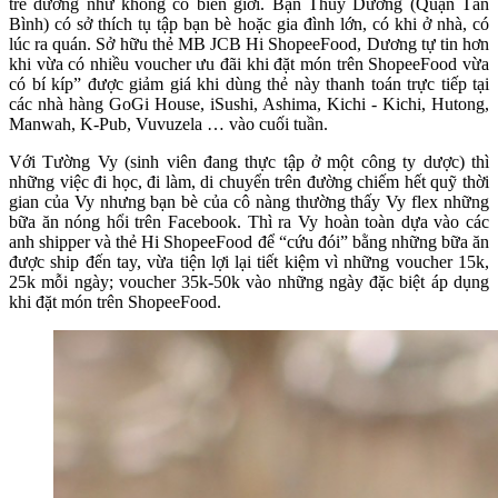
trẻ dường như không có biên giới. Bạn Thuỳ Dương (Quận Tân
Bình) có sở thích tụ tập bạn bè hoặc gia đình lớn, có khi ở nhà, có
lúc ra quán. Sở hữu thẻ MB JCB Hi ShopeeFood, Dương tự tin hơn
khi vừa có nhiều voucher ưu đãi khi đặt món trên ShopeeFood vừa
có bí kíp” được giảm giá khi dùng thẻ này thanh toán trực tiếp tại
các nhà hàng GoGi House, iSushi, Ashima, Kichi - Kichi, Hutong,
Manwah, K-Pub, Vuvuzela … vào cuối tuần.
Với Tường Vy (sinh viên đang thực tập ở một công ty dược) thì
những việc đi học, đi làm, di chuyển trên đường chiếm hết quỹ thời
gian của Vy nhưng bạn bè của cô nàng thường thấy Vy flex những
bữa ăn nóng hổi trên Facebook. Thì ra Vy hoàn toàn dựa vào các
anh shipper và thẻ Hi ShopeeFood để “cứu đói” bằng những bữa ăn
được ship đến tay, vừa tiện lợi lại tiết kiệm vì những voucher 15k,
25k mỗi ngày; voucher 35k-50k vào những ngày đặc biệt áp dụng
khi đặt món trên ShopeeFood.