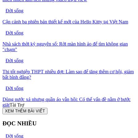
Đời sống
Cận cảnh ba phiên bản thiết kế mới của Hello Kitty tại Việt Nam
Đời sống
Nhà sách thời kỷ nguyên số: Rời màn hình ảo để tìm không gian
"chạm"
Đời sống
Thi tốt nghiệp THPT nhiều đợt: Làm sao để tăng thêm cơ hội, giảm
bất bình đẳng?
Đời sống
Dùng nước xả nhưng quần áo vẫn hôi: Có thể vấn đề nằm ở bước
giặt
Tài Trợ
XEM THÊM BÀI VIẾT
ĐỌC NHIỀU
Đời sống