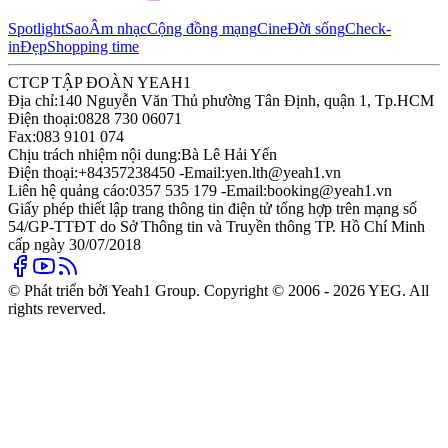
Spotlight
Sao
Âm nhạc
Cộng đồng mạng
Cine
Đời sống
Check-
in
Đẹp
Shopping time
CTCP TẬP ĐOÀN YEAH1
Địa chỉ:
140 Nguyễn Văn Thủ phường Tân Định, quận 1, Tp.HCM
Điện thoại:
0828 730 06071
Fax:
083 9101 074
Chịu trách nhiệm nội dung:
Bà Lê Hải Yến
Điện thoại:
+84357238450 -
Email:
yen.lth@yeah1.vn
Liên hệ quảng cáo:
0357 535 179 -
Email:
booking@yeah1.vn
Giấy phép thiết lập trang thông tin điện tử tổng hợp trên mạng số
54/GP-TTĐT do Sở Thông tin và Truyền thông TP. Hồ Chí Minh
cấp ngày 30/07/2018
© Phát triển bởi Yeah1 Group. Copyright © 2006 - 2026 YEG. All
rights reverved.