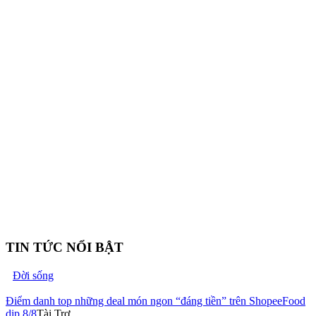
TIN TỨC NỔI BẬT
Đời sống
Điểm danh top những deal món ngon “đáng tiền” trên ShopeeFood
dịp 8/8
Tài Trợ