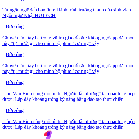
Từ ngôn ngữ đến bản lĩnh: Hành trình trưởng thành của sinh viên
Ngôn ngữ Nhật HUTECH
Đời sống
Chuyện tình tay ba trong vũ trụ giao đồ ăn: không ngờ app đặt món
này “tự thưởng” cho mình bộ phim "cờ-ring" vậy
Đời sống
Chuyện tình tay ba trong vũ trụ giao đồ ăn: không ngờ app đặt món
này “tự thưởng” cho mình bộ phim "cờ-ring" vậy
Đời sống
Trần Văn Bình cùng mô hình "Người dẫn đường" tại doanh nghiệp
dược: Lấp đầy khoảng trống kỹ năng bằng đào tạo thực chiến
Đời sống
Trần Văn Bình cùng mô hình "Người dẫn đường" tại doanh nghiệp
dược: Lấp đầy khoảng trống kỹ năng bằng đào tạo thực chiến