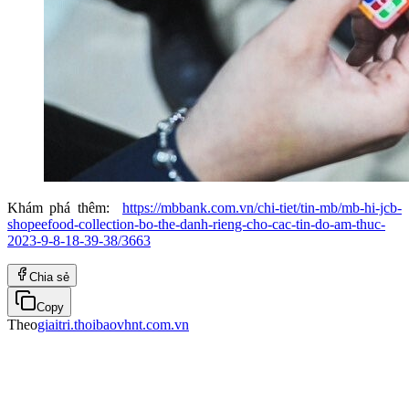
Khám phá thêm:
https://mbbank.com.vn/chi-tiet/tin-mb/mb-hi-jcb-
shopeefood-collection-bo-the-danh-rieng-cho-cac-tin-do-am-thuc-
2023-9-8-18-39-38/3663
Chia sẻ
Copy
Theo
giaitri.thoibaovhnt.com.vn