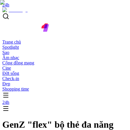
24h
Trang chủ
Spotlight
Sao
Âm nhạc
Cộng đồng mạng
Cine
Đời sống
Check-in
Đẹp
Shopping time
24h
GenZ "flex" bộ thẻ đa năng