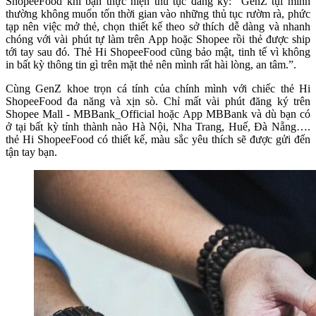
ShopeeFood khi bạn thực hiện thủ tục đăng ký: “GenZ tụi mình
thường không muốn tốn thời gian vào những thủ tục rườm rà, phức
tạp nên việc mở thẻ, chọn thiết kế theo sở thích dễ dàng và nhanh
chóng với vài phút tự làm trên App hoặc Shopee rồi thẻ được ship
tới tay sau đó. Thẻ Hi ShopeeFood cũng bảo mật, tinh tế vì không
in bất kỳ thông tin gì trên mặt thẻ nên mình rất hài lòng, an tâm.”.
Cùng GenZ khoe trọn cá tính của chính mình với chiếc thẻ Hi
ShopeeFood đa năng và xịn sò. Chỉ mất vài phút đăng ký trên
Shopee Mall - MBBank_Official hoặc App MBBank và dù bạn có
ở tại bất kỳ tỉnh thành nào Hà Nội, Nha Trang, Huế, Đà Nẵng….
thẻ Hi ShopeeFood có thiết kế, màu sắc yêu thích sẽ được gửi đến
tận tay bạn.