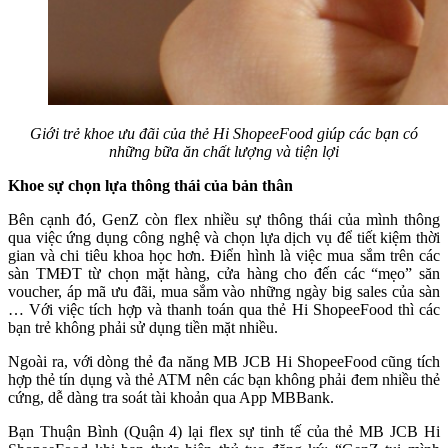
Giới trẻ khoe ưu đãi của thẻ Hi ShopeeFood giúp các bạn có
những bữa ăn chất lượng và tiện lợi
Khoe sự chọn lựa thông thái của bản thân
Bên cạnh đó, GenZ còn flex nhiều sự thông thái của mình thông
qua việc ứng dụng công nghệ và chọn lựa dịch vụ để tiết kiệm thời
gian và chi tiêu khoa học hơn. Điển hình là việc mua sắm trên các
sàn TMĐT từ chọn mặt hàng, cửa hàng cho đến các “mẹo” săn
voucher, áp mã ưu đãi, mua sắm vào những ngày big sales của sàn
… Với việc tích hợp và thanh toán qua thẻ Hi ShopeeFood thì các
bạn trẻ không phải sử dụng tiền mặt nhiều.
Ngoài ra, với dòng thẻ đa năng MB JCB Hi ShopeeFood cũng tích
hợp thẻ tín dụng và thẻ ATM nên các bạn không phải đem nhiều thẻ
cứng, dễ dàng tra soát tài khoản qua App MBBank.
Bạn Thuận Bình (Quận 4) lại flex sự tinh tế của thẻ MB JCB Hi