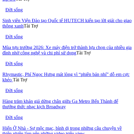
Đời sống
Sinh viên Viện Đào tạo Quốc tế HUTECH kiến tạo lời giải cho giao
thông xanh
Tài Trợ
Đời sống
Mùa tựu trường 2026: Xe máy điện trở thành lựa chọn của nhiều gia
đình nhờ công nghệ và chi phí sử dụng
Tài Trợ
Đời sống
Rhymastic, Phí Ngọc Hưng mát lòng vì “phiên bản nhí” dỗ em cực
khéo
Tài Trợ
Đời sống
Hàng trăm khán giả dừng chân giữa Ga Metro Bến Thành để
thưởng thức nhạc kịch Broadway
Đời sống
Hiển Ở Nhà - Sự mộc mạc, bình dị trong những câu chuyện về
thiên nhiên làm nên những video triệu view