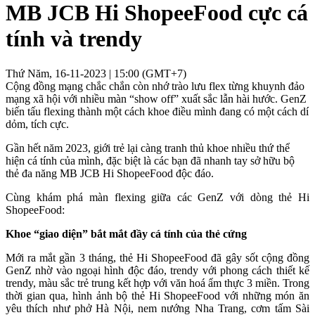
MB JCB Hi ShopeeFood cực cá
tính và trendy
Thứ Năm, 16-11-2023 | 15:00 (GMT+7)
Cộng đồng mạng chắc chắn còn nhớ trào lưu flex từng khuynh đảo
mạng xã hội với nhiều màn “show off” xuất sắc lẫn hài hước. GenZ
biến tấu flexing thành một cách khoe điều mình đang có một cách dí
dỏm, tích cực.
Gần hết năm 2023, giới trẻ lại càng tranh thủ khoe nhiều thứ thể
hiện cá tính của mình, đặc biệt là các bạn đã nhanh tay sở hữu bộ
thẻ đa năng MB JCB Hi ShopeeFood độc đáo.
Cùng khám phá màn flexing giữa các GenZ với dòng thẻ Hi
ShopeeFood:
Khoe “giao diện” bắt mắt đầy cá tính của thẻ cứng
Mới ra mắt gần 3 tháng, thẻ Hi ShopeeFood đã gây sốt cộng đồng
GenZ nhờ vào ngoại hình độc đáo, trendy với phong cách thiết kế
trendy, màu sắc trẻ trung kết hợp với văn hoá ẩm thực 3 miền. Trong
thời gian qua, hình ảnh bộ thẻ Hi ShopeeFood với những món ăn
yêu thích như phở Hà Nội, nem nướng Nha Trang, cơm tấm Sài