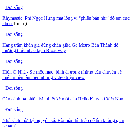
Đời sống
Rhymastic, Phí Ngọc Hưng mát lòng vì “phiên bản nhí” dỗ em cực
khéo
Tài Trợ
Đời sống
Hàng trăm khán giả dừng chân giữa Ga Metro Bến Thành để
thưởng thức nhạc kịch Broadway
Đời sống
Hiển Ở Nhà - Sự mộc mạc, bình dị trong những câu chuyện về
thiên nhiên làm nên những video triệu view
Đời sống
Cận cảnh ba phiên bản thiết kế mới của Hello Kitty tại Việt Nam
Đời sống
Nhà sách thời kỷ nguyên số: Rời màn hình ảo để tìm không gian
"chạm"