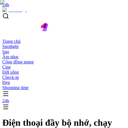
24h
Trang chủ
Spotlight
Sao
Âm nhạc
Cộng đồng mạng
Cine
Đời sống
Check-in
Đẹp
Shopping time
24h
Điện thoại đầy bộ nhớ, chạy