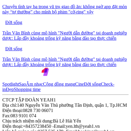
Chuyện tình tay ba trong vũ trụ giao đồ ăn: không ngờ app đặt món
này “tự thưởng” cho mình bộ phim "cờ-ring" vậy
Đời sống
Trần Văn Bình cùng mô hình "Người dẫn đường" tại doanh nghiệp
dược: Lấp đầy khoảng trống kỹ năng bằng đào tạo thực chiến
Đời sống
Trần Văn Bình cùng mô hình "Người dẫn đường" tại doanh nghiệp
dược: Lấp đầy khoảng trống kỹ năng bằng đào tạo thực chiến
Spotlight
Sao
Âm nhạc
Cộng đồng mạng
Cine
Đời sống
Check-
in
Đẹp
Shopping time
CTCP TẬP ĐOÀN YEAH1
Địa chỉ:
140 Nguyễn Văn Thủ phường Tân Định, quận 1, Tp.HCM
Điện thoại:
0828 730 06071
Fax:
083 9101 074
Chịu trách nhiệm nội dung:
Bà Lê Hải Yến
Điện thoại:
+84357238450 -
Email:
yen.lth@yeah1.vn