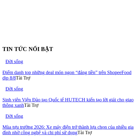
TIN TỨC NỔI BẬT
Đời sống
Điểm danh top những deal món ngon “đáng tiền” trên ShopeeFood
dịp 8/8
Tài Trợ
Đời sống
Sinh viên Viện Đào tạo Quốc tế HUTECH kiến tạo lời giải cho giao
thông xanh
Tài Trợ
Đời sống
Mùa tựu trường 2026: Xe máy điện trở thành lựa chọn của nhiều gia
đình nhờ công nghệ và chi phí sử dụng
Tài Trợ