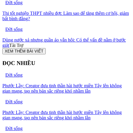
Đời sống
Thi tốt nghiệp THPT nhiều đợt: Làm sao để tăng thêm cơ hội, giảm
bất bình đẳng?
Đời sống
Dùng nước xả nhưng quần áo vẫn hôi: Có thể vấn đề nằm ở bước
giặt
Tài Trợ
XEM THÊM BÀI VIẾT
ĐỌC NHIỀU
Đời sống
Phước Lầy: Creator đưa tinh thần hài hước miền Tây lên không
gian mạng, tạo nên bản sắc riêng khó nhầm lẫn
Đời sống
Phước Lầy: Creator đưa tinh thần hài hước miền Tây lên không
gian mạng, tạo nên bản sắc riêng khó nhầm lẫn
Đời sống