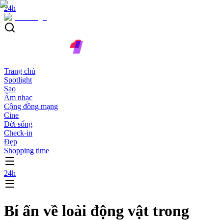
24h
Trang chủ
Spotlight
Sao
Âm nhạc
Cộng đồng mạng
Cine
Đời sống
Check-in
Đẹp
Shopping time
24h
Bí ẩn về loài động vật trong