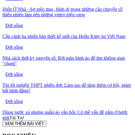
Hiển Ở Nhà - Sự mộc mạc, bình dị trong những câu chuyện về
thiên nhiên làm nên những video triệu view
Đời sống
Cận cảnh ba phiên bản thiết kế mới của Hello Kitty tại Việt Nam
Đời sống
Nhà sách thời kỷ nguyên số: Rời màn hình ảo để tìm không gian
"chạm"
Đời sống
Thi tốt nghiệp THPT nhiều đợt: Làm sao để tăng thêm cơ hội, giảm
bất bình đẳng?
Đời sống
Dùng nước xả nhưng quần áo vẫn hôi: Có thể vấn đề nằm ở bước
giặt
Tài Trợ
XEM THÊM BÀI VIẾT