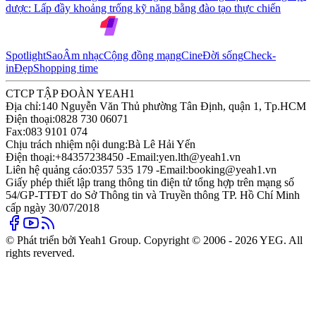
dược: Lấp đầy khoảng trống kỹ năng bằng đào tạo thực chiến
Spotlight
Sao
Âm nhạc
Cộng đồng mạng
Cine
Đời sống
Check-
in
Đẹp
Shopping time
CTCP TẬP ĐOÀN YEAH1
Địa chỉ:
140 Nguyễn Văn Thủ phường Tân Định, quận 1, Tp.HCM
Điện thoại:
0828 730 06071
Fax:
083 9101 074
Chịu trách nhiệm nội dung:
Bà Lê Hải Yến
Điện thoại:
+84357238450 -
Email:
yen.lth@yeah1.vn
Liên hệ quảng cáo:
0357 535 179 -
Email:
booking@yeah1.vn
Giấy phép thiết lập trang thông tin điện tử tổng hợp trên mạng số
54/GP-TTĐT do Sở Thông tin và Truyền thông TP. Hồ Chí Minh
cấp ngày 30/07/2018
© Phát triển bởi Yeah1 Group. Copyright © 2006 - 2026 YEG. All
rights reverved.