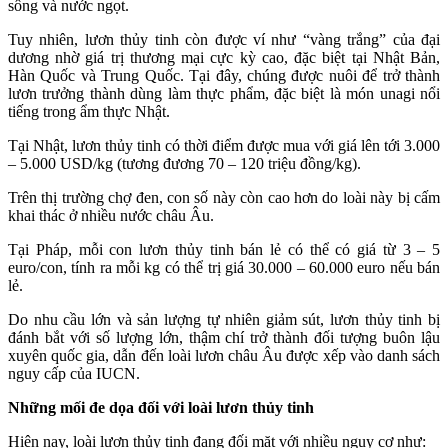
sông và nước ngọt.
Tuy nhiên, lươn thủy tinh còn được ví như “vàng trắng” của đại
dương nhờ giá trị thương mại cực kỳ cao, đặc biệt tại Nhật Bản,
Hàn Quốc và Trung Quốc. Tại đây, chúng được nuôi để trở thành
lươn trưởng thành dùng làm thực phẩm, đặc biệt là món unagi nổi
tiếng trong ẩm thực Nhật.
Tại Nhật, lươn thủy tinh có thời điểm được mua với giá lên tới 3.000
– 5.000 USD/kg (tương đương 70 – 120 triệu đồng/kg).
Trên thị trường chợ đen, con số này còn cao hơn do loài này bị cấm
khai thác ở nhiều nước châu Âu.
Tại Pháp, mỗi con lươn thủy tinh bán lẻ có thể có giá từ 3 – 5
euro/con, tính ra mỗi kg có thể trị giá 30.000 – 60.000 euro nếu bán
lẻ.
Do nhu cầu lớn và sản lượng tự nhiên giảm sút, lươn thủy tinh bị
đánh bắt với số lượng lớn, thậm chí trở thành đối tượng buôn lậu
xuyên quốc gia, dẫn đến loài lươn châu Âu được xếp vào danh sách
nguy cấp của IUCN.
Những mối đe dọa đối với loài lươn thủy tinh
Hiện nay, loài lươn thủy tinh đang đối mặt với nhiều nguy cơ như: