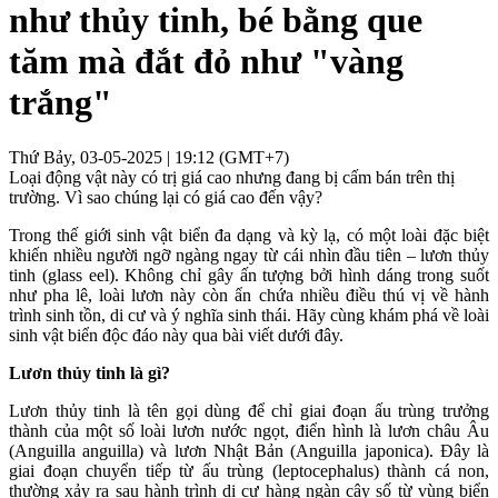
như thủy tinh, bé bằng que
tăm mà đắt đỏ như "vàng
trắng"
Thứ Bảy, 03-05-2025 | 19:12 (GMT+7)
Loại động vật này có trị giá cao nhưng đang bị cấm bán trên thị
trường. Vì sao chúng lại có giá cao đến vậy?
Trong thế giới sinh vật biển đa dạng và kỳ lạ, có một loài đặc biệt
khiến nhiều người ngỡ ngàng ngay từ cái nhìn đầu tiên – lươn thủy
tinh (glass eel). Không chỉ gây ấn tượng bởi hình dáng trong suốt
như pha lê, loài lươn này còn ẩn chứa nhiều điều thú vị về hành
trình sinh tồn, di cư và ý nghĩa sinh thái. Hãy cùng khám phá về loài
sinh vật biển độc đáo này qua bài viết dưới đây.
Lươn thủy tinh là gì?
Lươn thủy tinh là tên gọi dùng để chỉ giai đoạn ấu trùng trưởng
thành của một số loài lươn nước ngọt, điển hình là lươn châu Âu
(Anguilla anguilla) và lươn Nhật Bản (Anguilla japonica). Đây là
giai đoạn chuyển tiếp từ ấu trùng (leptocephalus) thành cá non,
thường xảy ra sau hành trình di cư hàng ngàn cây số từ vùng biển