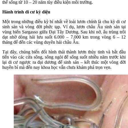
thể sống từ 10 – 20 năm tùy điều kiện môi trường.
Hành trình di cư kỳ diệu
Một trong những điều kỳ bí nhất về loài lươn chính là chu kỳ di cư
sinh sản và vòng đời phức tạp. Ví dụ, lươn châu Âu sinh sản tại
vùng biển Sargasso giữa Đại Tây Dương. Sau khi nở, ấu trùng trôi
dạt nhờ dòng hải lưu suốt 6.000 – 7.000 km trong vòng 6 – 12
tháng để đến các vùng duyên hải châu Âu.
Tại đây, chúng biến đổi hình thái thành lươn thủy tinh và bắt đầu
tiến vào các cửa sông, sông ngòi để sống suốt nhiều năm trước khi
lại di cư ngược ra đại dương để sinh sản – kết thúc một vòng đời
huyền bí mà đến nay khoa học vẫn chưa khám phá trọn vẹn.