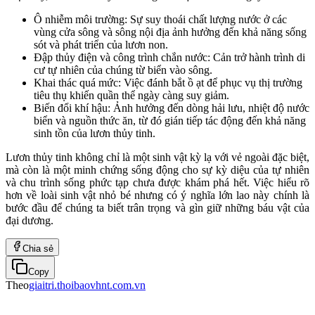
Ô nhiễm môi trường: Sự suy thoái chất lượng nước ở các
vùng cửa sông và sông nội địa ảnh hưởng đến khả năng sống
sót và phát triển của lươn non.
Đập thủy điện và công trình chắn nước: Cản trở hành trình di
cư tự nhiên của chúng từ biển vào sông.
Khai thác quá mức: Việc đánh bắt ồ ạt để phục vụ thị trường
tiêu thụ khiến quần thể ngày càng suy giảm.
Biến đổi khí hậu: Ảnh hưởng đến dòng hải lưu, nhiệt độ nước
biển và nguồn thức ăn, từ đó gián tiếp tác động đến khả năng
sinh tồn của lươn thủy tinh.
Lươn thủy tinh không chỉ là một sinh vật kỳ lạ với vẻ ngoài đặc biệt,
mà còn là một minh chứng sống động cho sự kỳ diệu của tự nhiên
và chu trình sống phức tạp chưa được khám phá hết. Việc hiểu rõ
hơn về loài sinh vật nhỏ bé nhưng có ý nghĩa lớn lao này chính là
bước đầu để chúng ta biết trân trọng và gìn giữ những báu vật của
đại dương.
Chia sẻ
Copy
Theo
giaitri.thoibaovhnt.com.vn