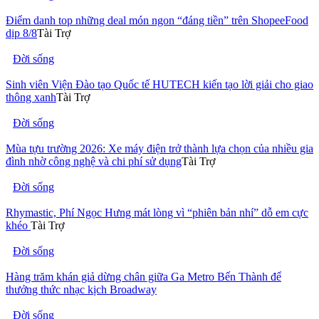
Điểm danh top những deal món ngon “đáng tiền” trên ShopeeFood
dịp 8/8
Tài Trợ
Đời sống
Sinh viên Viện Đào tạo Quốc tế HUTECH kiến tạo lời giải cho giao
thông xanh
Tài Trợ
Đời sống
Mùa tựu trường 2026: Xe máy điện trở thành lựa chọn của nhiều gia
đình nhờ công nghệ và chi phí sử dụng
Tài Trợ
Đời sống
Rhymastic, Phí Ngọc Hưng mát lòng vì “phiên bản nhí” dỗ em cực
khéo
Tài Trợ
Đời sống
Hàng trăm khán giả dừng chân giữa Ga Metro Bến Thành để
thưởng thức nhạc kịch Broadway
Đời sống