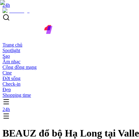
24h
Trang chủ
Spotlight
Sao
Âm nhạc
Cộng đồng mạng
Cine
Đời sống
Check-in
Đẹp
Shopping time
24h
BEAUZ đổ bộ Hạ Long tại Valley