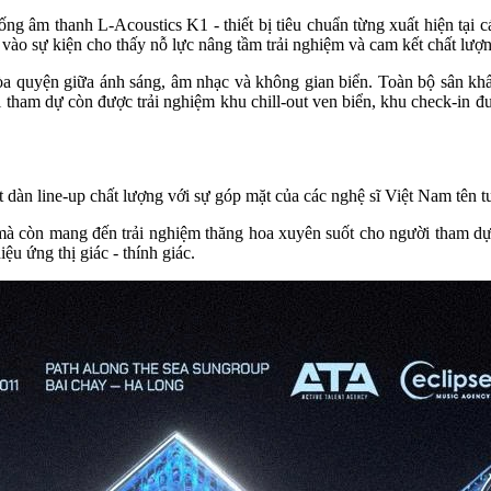
ng âm thanh L‑Acoustics K1 - thiết bị tiêu chuẩn từng xuất hiện tại c
vào sự kiện cho thấy nỗ lực nâng tầm trải nghiệm và cam kết chất lượn
òa quyện giữa ánh sáng, âm nhạc và không gian biển. Toàn bộ sân khấ
ời tham dự còn được trải nghiệm khu chill-out ven biển, khu check-in 
t dàn line-up chất lượng với sự góp mặt của các nghệ sĩ Việt N
à còn mang đến trải nghiệm thăng hoa xuyên suốt cho người tham dự.
ệu ứng thị giác - thính giác.