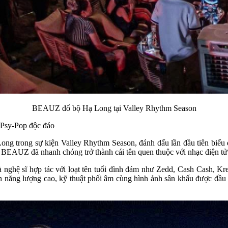
BEAUZ đổ bộ Hạ Long tại Valley Rhythm Season
Psy-Pop độc đáo
ng trong sự kiện Valley Rhythm Season, đánh dấu lần đầu tiên biểu d
BEAUZ đã nhanh chóng trở thành cái tên quen thuộc với nhạc điện tử 
nghệ sĩ hợp tác với loạt tên tuổi đình đám như Zedd, Cash Cash, Kr
ễn năng lượng cao, kỹ thuật phối âm cùng hình ảnh sân khấu được đầu 