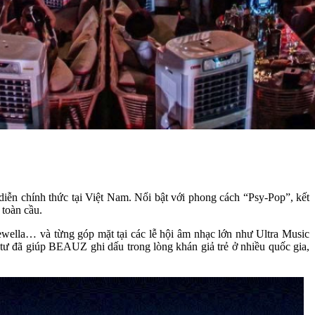
iễn chính thức tại Việt Nam. Nổi bật với phong cách “Psy-Pop”, kết
toàn cầu.
ewella… và từng góp mặt tại các lễ hội âm nhạc lớn như Ultra Music
tư đã giúp BEAUZ ghi dấu trong lòng khán giả trẻ ở nhiều quốc gia,