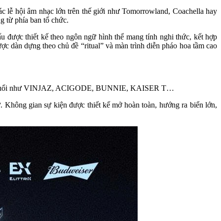
ác lễ hội âm nhạc lớn trên thế giới như Tomorrowland, Coachella hay
g từ phía ban tổ chức.
u được thiết kế theo ngôn ngữ hình thể mang tính nghi thức, kết hợp
được dàn dựng theo chủ đề “ritual” và màn trình diễn pháo hoa tầm cao
am tên tuổi như VINJAZ, ACIGODE, BUNNIE, KAISER T…
 Không gian sự kiện được thiết kế mở hoàn toàn, hướng ra biển lớn,