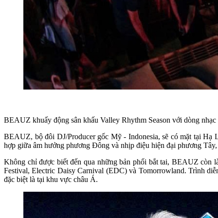
BEAUZ khuấy động sân khấu Valley Rhythm Season với dòng nhạc 
BEAUZ, bộ đôi DJ/Producer gốc Mỹ - Indonesia, sẽ có mặt tại Hạ Lo
hợp giữa âm hưởng phương Đông và nhịp điệu hiện đại phương Tây, 
Không chỉ được biết đến qua những bản phối bắt tai, BEAUZ còn là 
Festival, Electric Daisy Carnival (EDC) và Tomorrowland. Trình di
đặc biệt là tại khu vực châu Á.