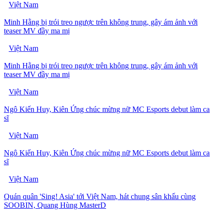
Việt Nam
Minh Hằng bị trói treo ngược trên không trung, gây ám ảnh với
teaser MV đầy ma mị
Việt Nam
Minh Hằng bị trói treo ngược trên không trung, gây ám ảnh với
teaser MV đầy ma mị
Việt Nam
Ngô Kiến Huy, Kiên Ứng chúc mừng nữ MC Esports debut làm ca
sĩ
Việt Nam
Ngô Kiến Huy, Kiên Ứng chúc mừng nữ MC Esports debut làm ca
sĩ
Việt Nam
Quán quân 'Sing! Asia' tới Việt Nam, hát chung sân khấu cùng
SOOBIN, Quang Hùng MasterD