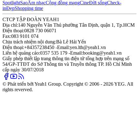
Spotlight
Sao
Âm nhạc
Cộng đồng mạng
Cine
Đời sống
Check-
in
Đẹp
Shopping time
CTCP TẬP ĐOÀN YEAH1
Địa chỉ:
140 Nguyễn Văn Thủ phường Tân Định, quận 1, Tp.HCM
Điện thoại:
0828 730 06071
Fax:
083 9101 074
Chịu trách nhiệm nội dung:
Bà Lê Hải Yến
Điện thoại:
+84357238450 -
Email:
yen.lth@yeah1.vn
Liên hệ quảng cáo:
0357 535 179 -
Email:
booking@yeah1.vn
Giấy phép thiết lập trang thông tin điện tử tổng hợp trên mạng số
54/GP-TTĐT do Sở Thông tin và Truyền thông TP. Hồ Chí Minh
cấp ngày 30/07/2018
© Phát triển bởi Yeah1 Group. Copyright © 2006 - 2026 YEG. All
rights reverved.