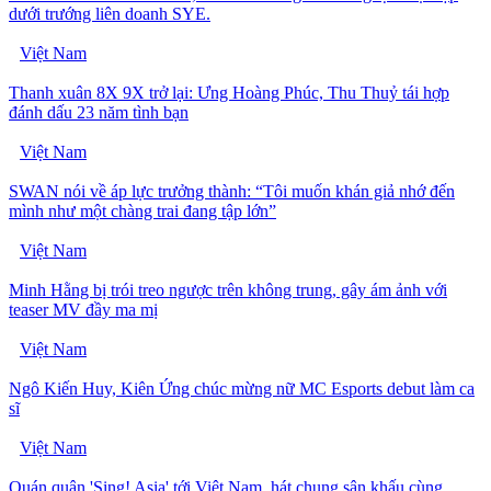
dưới trướng liên doanh SYE.
Việt Nam
Thanh xuân 8X 9X trở lại: Ưng Hoàng Phúc, Thu Thuỷ tái hợp
đánh dấu 23 năm tình bạn
Việt Nam
SWAN nói về áp lực trưởng thành: “Tôi muốn khán giả nhớ đến
mình như một chàng trai đang tập lớn”
Việt Nam
Minh Hằng bị trói treo ngược trên không trung, gây ám ảnh với
teaser MV đầy ma mị
Việt Nam
Ngô Kiến Huy, Kiên Ứng chúc mừng nữ MC Esports debut làm ca
sĩ
Việt Nam
Quán quân 'Sing! Asia' tới Việt Nam, hát chung sân khấu cùng