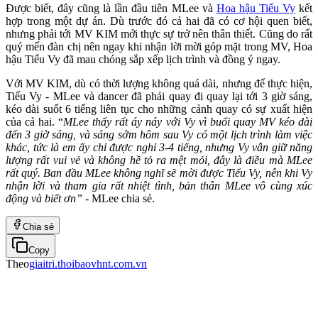
Được biết, đây cũng là lần đầu tiên MLee và
Hoa hậu Tiểu Vy
kết
hợp trong một dự án. Dù trước đó cả hai đã có cơ hội quen biết,
nhưng phải tới MV KIM mới thực sự trở nên thân thiết. Cũng do rất
quý mến đàn chị nên ngay khi nhận lời mời góp mặt trong MV, Hoa
hậu Tiểu Vy đã mau chóng sắp xếp lịch trình và đồng ý ngay.
Với MV KIM, dù có thời lượng không quá dài, nhưng để thực hiện,
Tiểu Vy - MLee và dancer đã phải quay đi quay lại tới 3 giờ sáng,
kéo dài suốt 6 tiếng liên tục cho những cảnh quay có sự xuất hiện
của cả hai. “
MLee thấy rất áy náy với Vy vì buổi quay MV kéo dài
đến 3 giờ sáng, và sáng sớm hôm sau Vy có một lịch trình làm việc
khác, tức là em ấy chỉ được nghỉ 3-4 tiếng, nhưng Vy vẫn giữ năng
lượng rất vui vẻ và không hề tỏ ra mệt mỏi, đây là điều mà MLee
rất quý. Ban đầu MLee không nghĩ sẽ mời được Tiểu Vy, nên khi Vy
nhận lời và tham gia rất nhiệt tình, bản thân MLee vô cùng xúc
động và biết ơn”
- MLee chia sẻ.
Chia sẻ
Copy
Theo
giaitri.thoibaovhnt.com.vn