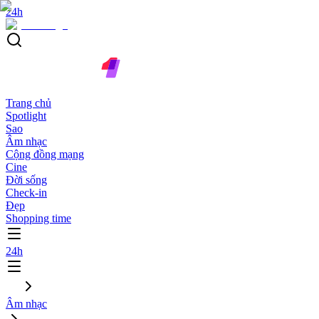
24h
Trang chủ
Spotlight
Sao
Âm nhạc
Cộng đồng mạng
Cine
Đời sống
Check-in
Đẹp
Shopping time
24h
Âm nhạc