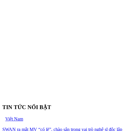
TIN TỨC NỔI BẬT
Việt Nam
SWAN ra mắt MV “có lẽ”, chào sân trong vai trò nghệ sĩ độc lập