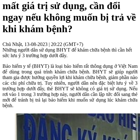
mất giá trị sử dụng, cần đổi
ngay nếu không muốn bị trả về
khi khám bệnh?
Chủ Nhật, 13-08-2023 | 20:22 (GMT+7)
Những người dân sử dụng BHYT để khám chữa bệnh thì cần hết
sức lưu ý 3 trường hợp dưới đây.
Bảo hiểm y tế (BHYT) là loại bảo hiểm rất thông dụng ở Việt Nam
để dùng trong quá trình khám chữa bệnh. BHYT sẽ giúp người
tham gia được hưởng quyền lợi khi khám chữa bệnh, giảm phần nào
các chi phí chữa trị. Tuy nhiên, người dân nên đặc biệt lưu ý về 3
trường hợp dưới đây, thẻ BHYT sẽ không có giá trị sử dụng. Nếu
rơi vào 1 trong 3 trường hợp này, người dân cần lập tức đổi sang thẻ
mới để tránh bị trả lại bảo hiểm khi muốn sử dụng lúc khám chữa
bệnh.