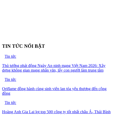
TIN TỨC NỔI BẬT
Tin tức
Thủ tướng phát động Ngày An ninh mạng Việt Nam 2026: Xây
dựng không gian mạng nhân văn, lấy con người làm trung tâm
Tin tức
Oriflame đồng hành cùng sinh viên lan tỏa yêu thương đến cộng
đồng
Tin tức
Hoàng Anh Gia Lai lọt top 500 công ty tốt nhất châu Á- Thái Bình