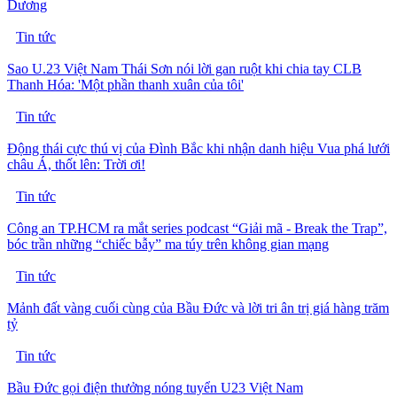
Dương
Tin tức
Sao U.23 Việt Nam Thái Sơn nói lời gan ruột khi chia tay CLB
Thanh Hóa: 'Một phần thanh xuân của tôi'
Tin tức
Động thái cực thú vị của Đình Bắc khi nhận danh hiệu Vua phá lưới
châu Á, thốt lên: Trời ơi!
Tin tức
Công an TP.HCM ra mắt series podcast “Giải mã - Break the Trap”,
bóc trần những “chiếc bẫy” ma túy trên không gian mạng
Tin tức
Mảnh đất vàng cuối cùng của Bầu Đức và lời tri ân trị giá hàng trăm
tỷ
Tin tức
Bầu Đức gọi điện thưởng nóng tuyển U23 Việt Nam