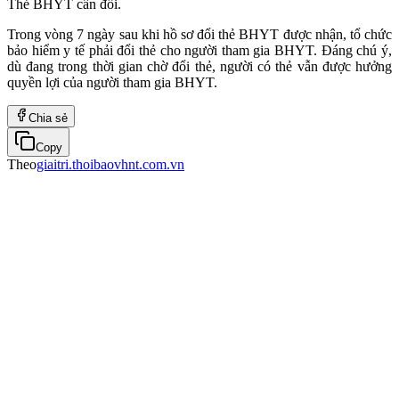
Thẻ BHYT cần đổi.
Trong vòng 7 ngày sau khi hồ sơ đổi thẻ BHYT được nhận, tổ chức
bảo hiểm y tế phải đổi thẻ cho người tham gia BHYT. Đáng chú ý,
dù đang trong thời gian chờ đổi thẻ, người có thẻ vẫn được hưởng
quyền lợi của người tham gia BHYT.
Chia sẻ
Copy
Theo
giaitri.thoibaovhnt.com.vn