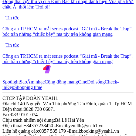
Động thái cực thú vị của Đình Bắc khi nhận danh hiệu Vua phá lưới
châu Á, thốt lên: Trời ơi!
Tin tức
Công an TP.HCM ra mắt series podcast “Giải mã - Break the Trap”,
bóc trần những “chiếc bẫy” ma túy trên không gian mạng
Tin tức
Công an TP.HCM ra mắt series podcast “Giải mã - Break the Trap”,
bóc trần những “chiếc bẫy” ma túy trên không gian mạng
Spotlight
Sao
Âm nhạc
Cộng đồng mạng
Cine
Đời sống
Check-
in
Đẹp
Shopping time
CTCP TẬP ĐOÀN YEAH1
Địa chỉ:
140 Nguyễn Văn Thủ phường Tân Định, quận 1, Tp.HCM
Điện thoại:
0828 730 06071
Fax:
083 9101 074
Chịu trách nhiệm nội dung:
Bà Lê Hải Yến
Điện thoại:
+84357238450 -
Email:
yen.lth@yeah1.vn
Liên hệ quảng cáo:
0357 535 179 -
Email:
booking@yeah1.vn