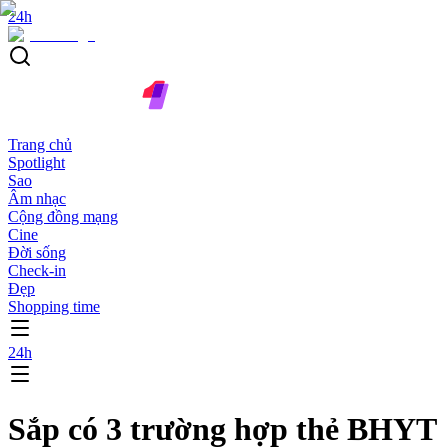
24h
Trang chủ
Spotlight
Sao
Âm nhạc
Cộng đồng mạng
Cine
Đời sống
Check-in
Đẹp
Shopping time
24h
Sắp có 3 trường hợp thẻ BHYT