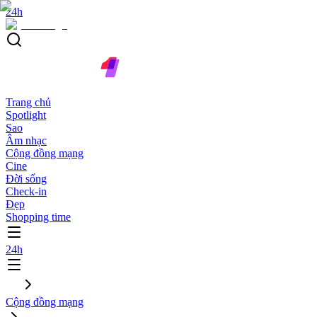
24h
Trang chủ
Spotlight
Sao
Âm nhạc
Cộng đồng mạng
Cine
Đời sống
Check-in
Đẹp
Shopping time
24h
Cộng đồng mạng