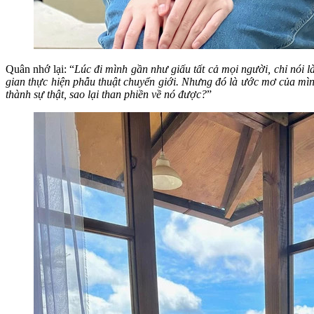
Quân nhớ lại: “
Lúc đi mình gần như giấu tất cả mọi người, chỉ nói 
gian thực hiện phẫu thuật chuyển giới. Nhưng đó là ước mơ của m
thành sự thật, sao lại than phiền về nó được?
”