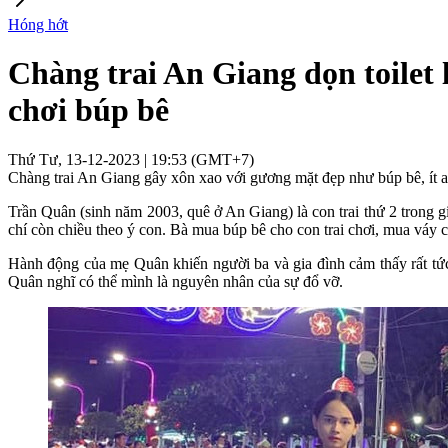
Hóng hớt
Chàng trai An Giang dọn toilet
chơi búp bê
Thứ Tư, 13-12-2023 | 19:53 (GMT+7)
Chàng trai An Giang gây xôn xao với gương mặt đẹp như búp bê, ít ai 
Trần Quân (sinh năm 2003, quê ở An Giang) là con trai thứ 2 trong g
chí còn chiều theo ý con. Bà mua búp bê cho con trai chơi, mua váy 
Hành động của mẹ Quân khiến người ba và gia đình cảm thấy rất tức
Quân nghĩ có thể mình là nguyên nhân của sự đổ vỡ.