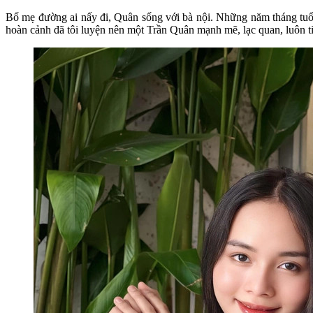
Bố mẹ đường ai nấy đi, Quân sống với bà nội. Những năm tháng tuổi
hoàn cảnh đã tôi luyện nên một Trần Quân mạnh mẽ, lạc quan, luôn ti