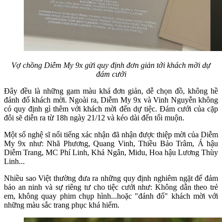
Vợ chồng Diễm My 9x gửi quy định đơn giản tới khách mời dự
đám cưới
Đây đều là những gam màu khá đơn giản, dễ chọn đồ, không hề
đánh đố khách mời. Ngoài ra, Diễm My 9x và Vinh Nguyễn không
có quy định gì thêm với khách mời đến dự tiệc. Đám cưới của cặp
đôi sẽ diễn ra từ 18h ngày 21/12 và kéo dài đến tối muộn.
Một số nghệ sĩ nổi tiếng xác nhận đã nhận được thiệp mời của Diễm
My 9x như: Nhã Phương, Quang Vinh, Thiều Bảo Trâm, Á hậu
Diễm Trang, MC Phí Linh, Khả Ngân, Midu, Hoa hậu Lương Thùy
Linh...
Nhiều sao Việt thường đưa ra những quy định nghiêm ngặt để đảm
bảo an ninh và sự riêng tư cho tiệc cưới như: Không dẫn theo trẻ
em, không quay phim chụp hình...hoặc "đánh đố" khách mời với
những màu sắc trang phục khá hiếm.