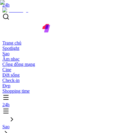
24h
Trang chủ
Spotlight
Sao
Âm nhạc
Cộng đồng mạng
Cine
Đời sống
Check-in
Đẹp
Shopping time
24h
Sao