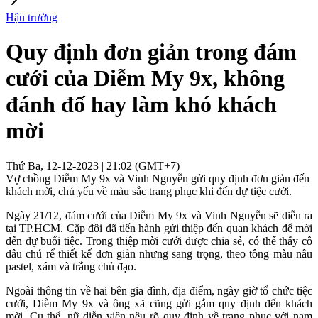
Hậu trường
Quy định đơn giản trong đám
cưới của Diễm My 9x, không
đánh đố hay làm khó khách
mời
Thứ Ba, 12-12-2023 | 21:02 (GMT+7)
Vợ chồng Diễm My 9x và Vinh Nguyễn gửi quy định đơn giản đến
khách mời, chủ yếu về màu sắc trang phục khi đến dự tiệc cưới.
Ngày 21/12, đám cưới của Diễm My 9x và Vinh Nguyễn sẽ diễn ra
tại TP.HCM. Cặp đôi đã tiến hành gửi thiệp đến quan khách để mời
đến dự buổi tiệc. Trong thiệp mời cưới được chia sẻ, có thể thấy cô
dâu chú rể thiết kế đơn giản nhưng sang trọng, theo tông màu nâu
pastel, xám và trắng chủ đạo.
Ngoài thông tin về hai bên gia đình, địa điểm, ngày giờ tổ chức tiệc
cưới, Diễm My 9x và ông xã cũng gửi gắm quy định đến khách
mời. Cụ thể, nữ diễn viên nêu rõ quy định về trang phục với nam