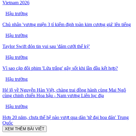
Vietnam 2026
Hậu trường
Chủ nhân 'vương miện 3 tỉ kiểm định toàn kim cương giả' lên tiếng
Hậu trường
Taylor Swift đón tin vui sau 'đám cưới thế kỷ'
Hậu trường
Vì sao cặp đôi phim 'Lửa trắng' gây sốt khi lần đầu kết hợp?
Hậu trường
Hé lộ về Nguyễn Hàn Việt, chàng trai đồng hành cùng Mai Ngô
cùng chinh chiến Hoa hậu - Nam vương Liên lục địa
Hậu trường
Hơn 20 năm, chưa thế hệ nào vượt qua dàn 'tứ đại hoa đán' Trung
Quốc
XEM THÊM BÀI VIẾT