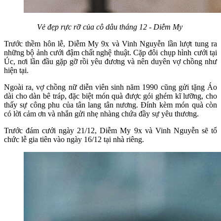
Vẻ đẹp rực rỡ của cô dâu tháng 12 - Diễm My
Trước thềm hôn lễ, Diễm My 9x và Vinh Nguyễn lần lượt tung ra
những bộ ảnh cưới đậm chất nghệ thuật. Cặp đôi chụp hình cưới tại
Úc, nơi lần đầu gặp gỡ rồi yêu đương và nên duyên vợ chồng như
hiện tại.
Ngoài ra, vợ chồng nữ diễn viên sinh năm 1990 cũng gửi tặng Áo
dài cho dàn bê tráp, đặc biệt món quà được gói ghém kĩ lưỡng, cho
thấy sự công phu của tân lang tân nương. Đính kèm món quà còn
có lời cảm ơn và nhắn gửi nhẹ nhàng chứa đầy sự yêu thương.
Trước đám cưới ngày 21/12, Diễm My 9x và Vinh Nguyễn sẽ tổ
chức lễ gia tiên vào ngày 16/12 tại nhà riêng.