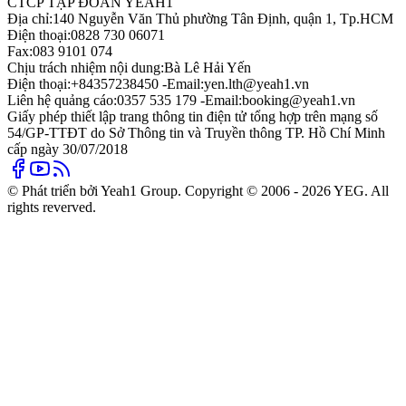
CTCP TẬP ĐOÀN YEAH1
Địa chỉ:
140 Nguyễn Văn Thủ phường Tân Định, quận 1, Tp.HCM
Điện thoại:
0828 730 06071
Fax:
083 9101 074
Chịu trách nhiệm nội dung:
Bà Lê Hải Yến
Điện thoại:
+84357238450 -
Email:
yen.lth@yeah1.vn
Liên hệ quảng cáo:
0357 535 179 -
Email:
booking@yeah1.vn
Giấy phép thiết lập trang thông tin điện tử tổng hợp trên mạng số
54/GP-TTĐT do Sở Thông tin và Truyền thông TP. Hồ Chí Minh
cấp ngày 30/07/2018
© Phát triển bởi Yeah1 Group. Copyright © 2006 - 2026 YEG. All
rights reverved.