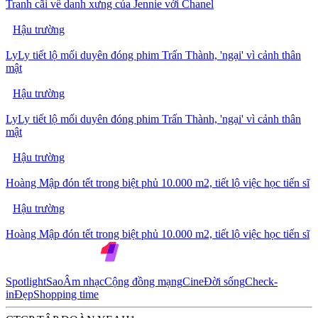
Tranh cãi về danh xưng của Jennie với Chanel
Hậu trường
LyLy tiết lộ mối duyên đóng phim Trấn Thành, 'ngại' vì cảnh thân
mật
Hậu trường
LyLy tiết lộ mối duyên đóng phim Trấn Thành, 'ngại' vì cảnh thân
mật
Hậu trường
Hoàng Mập đón tết trong biệt phủ 10.000 m2, tiết lộ việc học tiến sĩ
Hậu trường
Hoàng Mập đón tết trong biệt phủ 10.000 m2, tiết lộ việc học tiến sĩ
Spotlight
Sao
Âm nhạc
Cộng đồng mạng
Cine
Đời sống
Check-
in
Đẹp
Shopping time