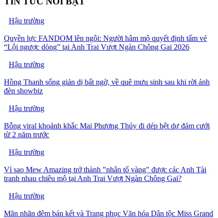
TIN TỨC NỔI BẬT
Hậu trường
Quyền lực FANDOM lên ngôi: Người hâm mộ quyết định tấm vé
“Lội ngược dòng” tại Anh Trai Vượt Ngàn Chông Gai 2026
Hậu trường
Hồng Thanh sống giản dị bất ngờ, về quê mưu sinh sau khi rời ánh
đèn showbiz
Hậu trường
Bỗng viral khoảnh khắc Mai Phương Thúy đi dép bệt dự đám cưới
từ 2 năm trước
Hậu trường
Vì sao Mew Amazing trở thành "nhân tố vàng" được các Anh Tài
tranh nhau chiêu mộ tại Anh Trai Vượt Ngàn Chông Gai?
Hậu trường
Mãn nhãn đêm bán kết và Trang phục Văn hóa Dân tộc Miss Grand