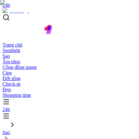
24h
Trang chủ
Spotlight
Sao
Âm nhạc
Cộng đồng mạng
Cine
Đời sống
Check-in
Đẹp
Shopping time
24h
Sao