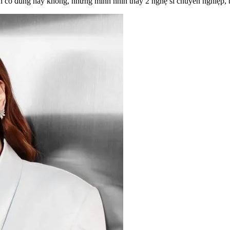
có đúng hay không, nhưng mình nhìn thấy 2 nghệ sĩ chuyên nghiệp, thi