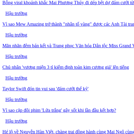
Bỗng viral khoảnh khắc Mai Phương Thúy đi dép bệt dự đám cưới từ
Hậu trường
Vì sao Mew Amazing trở thành "nhân tố vàng" được các Anh Tài tr
Hậu trường
Mãn nhãn đêm bán kết và Trang phục Văn hóa Dân tộc Miss Grand 
Hậu trường
Chủ nhân 'vương miện 3 tỉ kiểm định toàn kim cương giả' lên tiếng
Hậu trường
Taylor Swift đón tin vui sau 'đám cưới thế kỷ'
Hậu trường
Vì sao cặp đôi phim 'Lửa trắng' gây sốt khi lần đầu kết hợp?
Hậu trường
Hé lộ về Nguyễn Hàn Việt, chàng trai đồng hành cùng Mai Ngô cùng