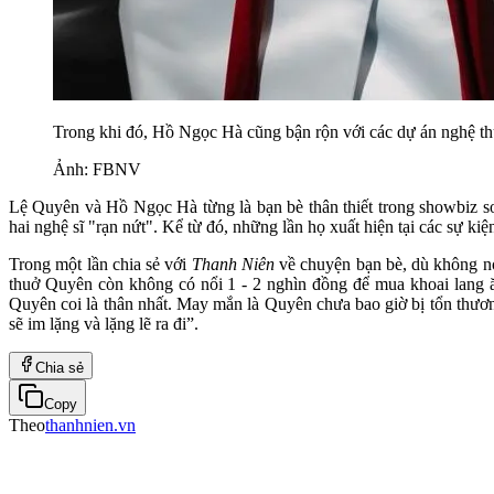
Trong khi đó, Hồ Ngọc Hà cũng bận rộn với các dự án nghệ th
Ảnh: FBNV
Lệ Quyên và Hồ Ngọc Hà từng là bạn bè thân thiết trong showbiz so
hai nghệ sĩ "rạn nứt". Kể từ đó, những lần họ xuất hiện tại các sự k
Trong một lần chia sẻ với
Thanh Niên
về chuyện bạn bè, dù không n
thuở Quyên còn không có nổi 1 - 2 nghìn đồng để mua khoai lang ă
Quyên coi là thân nhất. May mắn là Quyên chưa bao giờ bị tổn thư
sẽ im lặng và lặng lẽ ra đi”.
Chia sẻ
Copy
Theo
thanhnien.vn