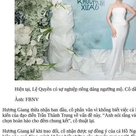
Hiện tại, Lệ Quyên có sự nghiệp riêng đáng ngưỡng mộ. Cô dần
Ảnh: FBNV
Hương Giang thừa nhận ban đầu, cô phân vân vì không biết việc cả 
kiến của đạo diễn Trần Thành Trung về vấn đề này. “Anh nói rằng vi
chọn hoàn hảo cho đêm chung kết”, cô thuật lại.
Hương Giang kể khi trao đổi, cô nhận được sự đồng ý của cả Hồ Ngọc