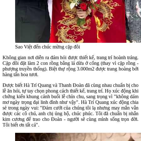
Sao Việt đến chúc mừng cặp đôi
Không gian nơi diễn ra đám hỏi được thiết kế, trang trí hoành tráng.
Cặp đôi đặt làm 2 con rồng bằng lá dừa ở cổng (thay vì cặp rồng -
phượng truyền thống). Biệt thự rộng 3.000m2 được trang hoàng bởi
hàng tấn hoa tươi.
Được biết Hà Trí Quang và Thanh Đoàn đã cùng nhau chuẩn bị cho
lễ ăn hỏi, tự tay chọn phong cách thiết kế, trang trí. Họ xúc động khi
chứng kiến khung cảnh buổi lễ chỉn chu, sang trọng vì "không dám
mơ ngày trọng đại linh đình như vậy". Hà Trí Quang xúc động chia
sẻ trong ngày vui: "Đám cưới của chúng tôi lạ nhưng may mắn vẫn
được các cô chú, anh chị ủng hộ, chúc phúc. Tôi đã chuẩn bị nhẫn
kim cương để trao cho Đoàn - người sẽ cùng mình sống trọn đời.
Tôi biết ơn tất cả".