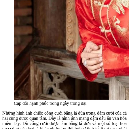
Cặp đôi hạnh phúc trong ngày trọng đại
Những hình ảnh chiếc cổng cưới bằng lá dừa trong đám cưới của cả
hai cũng được quan tâm. Đây là hình ảnh mang đậm dấu ấn văn hóa
miền Tây. Dù cổng cưới được làm bằng lá dừa và một số loại hoa
quả cùng các loại lá khác nhưng vì đòi hỏi sự tinh tế, tỉ mỉ cao, phải