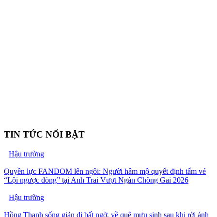
TIN TỨC NỔI BẬT
Hậu trường
Quyền lực FANDOM lên ngôi: Người hâm mộ quyết định tấm vé
“Lội ngược dòng” tại Anh Trai Vượt Ngàn Chông Gai 2026
Hậu trường
Hồng Thanh sống giản dị bất ngờ, về quê mưu sinh sau khi rời ánh