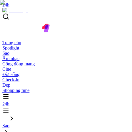
24h
Trang chủ
Spotlight
Sao
Âm nhạc
Cộng đồng mạng
Cine
Đời sống
Check-in
Đẹp
Shopping time
24h
Sao