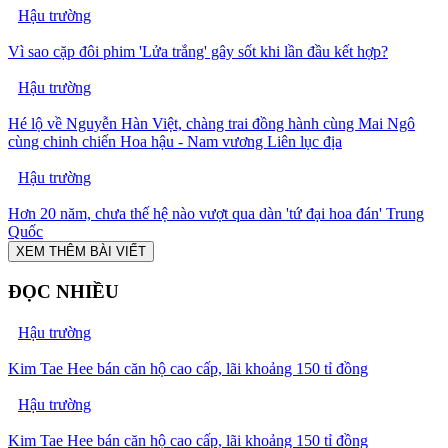
Hậu trường
Vì sao cặp đôi phim 'Lửa trắng' gây sốt khi lần đầu kết hợp?
Hậu trường
Hé lộ về Nguyễn Hàn Việt, chàng trai đồng hành cùng Mai Ngô
cùng chinh chiến Hoa hậu - Nam vương Liên lục địa
Hậu trường
Hơn 20 năm, chưa thế hệ nào vượt qua dàn 'tứ đại hoa đán' Trung
Quốc
XEM THÊM BÀI VIẾT
ĐỌC NHIỀU
Hậu trường
Kim Tae Hee bán căn hộ cao cấp, lãi khoảng 150 tỉ đồng
Hậu trường
Kim Tae Hee bán căn hộ cao cấp, lãi khoảng 150 tỉ đồng