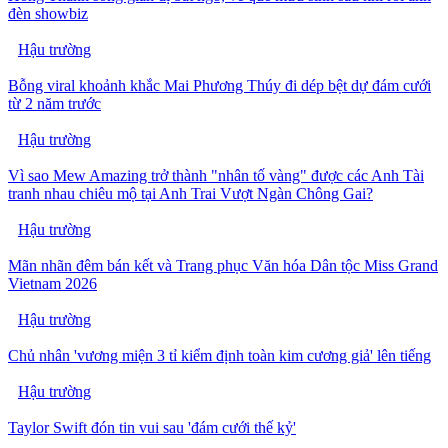
đèn showbiz
Hậu trường
Bỗng viral khoảnh khắc Mai Phương Thúy đi dép bệt dự đám cưới
từ 2 năm trước
Hậu trường
Vì sao Mew Amazing trở thành "nhân tố vàng" được các Anh Tài
tranh nhau chiêu mộ tại Anh Trai Vượt Ngàn Chông Gai?
Hậu trường
Mãn nhãn đêm bán kết và Trang phục Văn hóa Dân tộc Miss Grand
Vietnam 2026
Hậu trường
Chủ nhân 'vương miện 3 tỉ kiểm định toàn kim cương giả' lên tiếng
Hậu trường
Taylor Swift đón tin vui sau 'đám cưới thế kỷ'