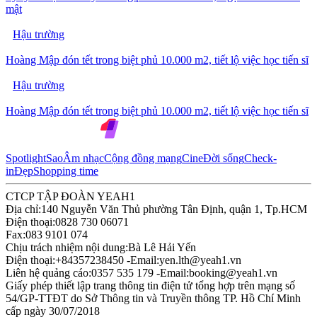
mật
Hậu trường
Hoàng Mập đón tết trong biệt phủ 10.000 m2, tiết lộ việc học tiến sĩ
Hậu trường
Hoàng Mập đón tết trong biệt phủ 10.000 m2, tiết lộ việc học tiến sĩ
Spotlight
Sao
Âm nhạc
Cộng đồng mạng
Cine
Đời sống
Check-
in
Đẹp
Shopping time
CTCP TẬP ĐOÀN YEAH1
Địa chỉ:
140 Nguyễn Văn Thủ phường Tân Định, quận 1, Tp.HCM
Điện thoại:
0828 730 06071
Fax:
083 9101 074
Chịu trách nhiệm nội dung:
Bà Lê Hải Yến
Điện thoại:
+84357238450 -
Email:
yen.lth@yeah1.vn
Liên hệ quảng cáo:
0357 535 179 -
Email:
booking@yeah1.vn
Giấy phép thiết lập trang thông tin điện tử tổng hợp trên mạng số
54/GP-TTĐT do Sở Thông tin và Truyền thông TP. Hồ Chí Minh
cấp ngày 30/07/2018