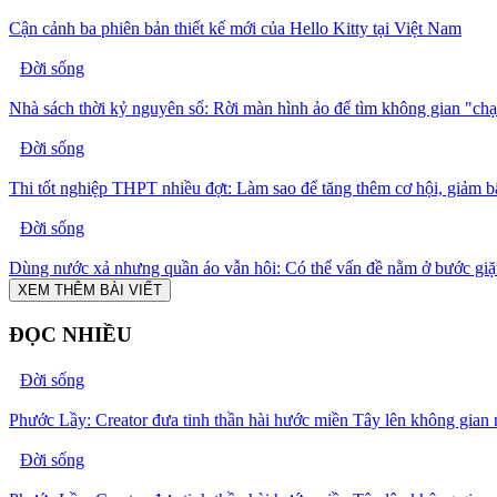
Cận cảnh ba phiên bản thiết kế mới của Hello Kitty tại Việt Nam
Đời sống
Nhà sách thời kỷ nguyên số: Rời màn hình ảo để tìm không gian "ch
Đời sống
Thi tốt nghiệp THPT nhiều đợt: Làm sao để tăng thêm cơ hội, giảm b
Đời sống
Dùng nước xả nhưng quần áo vẫn hôi: Có thể vấn đề nằm ở bước giặ
XEM THÊM BÀI VIẾT
ĐỌC NHIỀU
Đời sống
Phước Lầy: Creator đưa tinh thần hài hước miền Tây lên không gian 
Đời sống