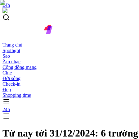
24h
Trang chủ
Spotlight
Sao
Âm nhạc
Cộng đồng mạng
Cine
Đời sống
Check-in
Đẹp
Shopping time
24h
Từ nay tới 31/12/2024: 6 trường