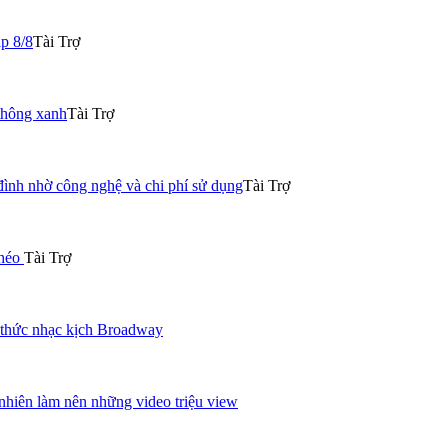
p 8/8
Tài Trợ
thông xanh
Tài Trợ
đình nhờ công nghệ và chi phí sử dụng
Tài Trợ
khéo
Tài Trợ
 thức nhạc kịch Broadway
nhiên làm nên những video triệu view