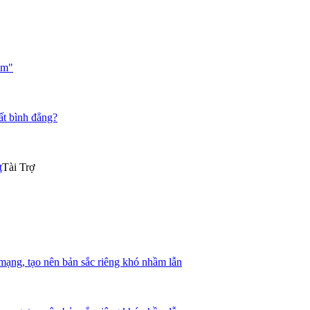
ạm"
ất bình đẳng?
t
Tài Trợ
mạng, tạo nên bản sắc riêng khó nhầm lẫn