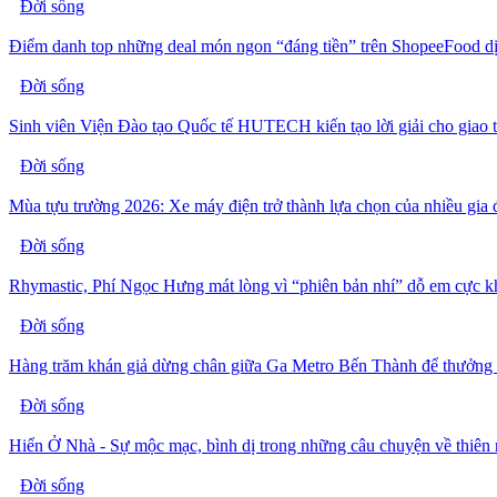
Đời sống
Điểm danh top những deal món ngon “đáng tiền” trên ShopeeFood dị
Đời sống
Sinh viên Viện Đào tạo Quốc tế HUTECH kiến tạo lời giải cho giao 
Đời sống
Mùa tựu trường 2026: Xe máy điện trở thành lựa chọn của nhiều gia 
Đời sống
Rhymastic, Phí Ngọc Hưng mát lòng vì “phiên bản nhí” dỗ em cực 
Đời sống
Hàng trăm khán giả dừng chân giữa Ga Metro Bến Thành để thưởng
Đời sống
Hiển Ở Nhà - Sự mộc mạc, bình dị trong những câu chuyện về thiên 
Đời sống