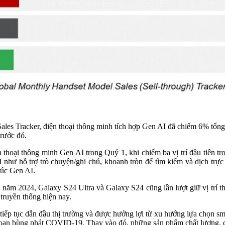
ales Tracker, điện thoại thông minh tích hợp Gen AI đã chiếm 6% tổng
trước đó.
 thoại thông minh Gen AI trong Quý 1, khi chiếm ba vị trí đầu tiên t
như hỗ trợ trò chuyện/ghi chú, khoanh tròn để tìm kiếm và dịch trự
húc Gen AI.
năm 2024, Galaxy S24 Ultra và Galaxy S24 cũng lần lượt giữ vị trí t
truyền thống hiện nay.
tiếp tục dẫn đầu thị trường và được hưởng lợi từ xu hướng lựa chọn s
oạn bùng phát COVID-19. Thay vào đó, những sản phẩm chất lượng, có