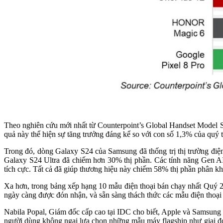
Theo nghiên cứu mới nhất từ Counterpoint’s Global Handset Model S
quả này thể hiện sự tăng trưởng đáng kể so với con số 1,3% của quý 
Trong đó, dòng Galaxy S24 của Samsung đã thống trị thị trường điện
Galaxy S24 Ultra đã chiếm hơn 30% thị phần. Các tính năng Gen AI 
tích cực. Tất cả đã giúp thương hiệu này chiếm 58% thị phần phân k
Xa hơn, trong bảng xếp hạng 10 mẫu điện thoại bán chạy nhất Quý 2 
ngày càng được đón nhận, và sẵn sàng thách thức các mẫu điện thoại 
Nabila Popal, Giám đốc cấp cao tại IDC cho biết, Apple và Samsung 
người dùng không ngại lựa chọn những mẫu máy flagship như giai đ