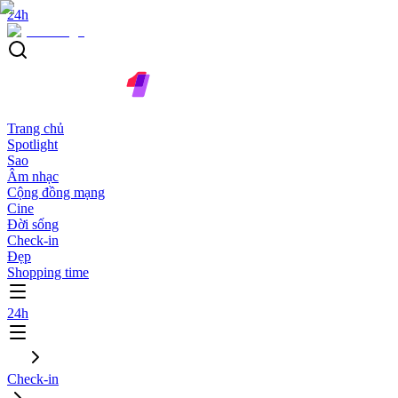
24h
Trang chủ
Spotlight
Sao
Âm nhạc
Cộng đồng mạng
Cine
Đời sống
Check-in
Đẹp
Shopping time
24h
Check-in