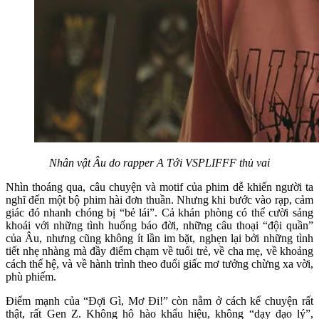
Nhân vật Âu do rapper A Tới VSPLIFFF thủ vai
Nhìn thoáng qua, câu chuyện và motif của phim dễ khiến người ta
nghĩ đến một bộ phim hài đơn thuần. Nhưng khi bước vào rạp, cảm
giác đó nhanh chóng bị “bẻ lái”. Cả khán phòng có thể cười sảng
khoái với những tình huống báo đời, những câu thoại “đội quần”
của Âu, nhưng cũng không ít lần im bặt, nghẹn lại bởi những tình
tiết nhẹ nhàng mà đầy điểm chạm về tuổi trẻ, về cha mẹ, về khoảng
cách thế hệ, và về hành trình theo đuổi giấc mơ tưởng chừng xa vời,
phù phiếm.
Điểm mạnh của “Đợi Gì, Mơ Đi!” còn nằm ở cách kể chuyện rất
thật, rất Gen Z. Không hô hào khẩu hiệu, không “dạy đạo lý”,