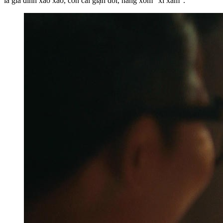
là gia đình xào xáo, con cái giận dỗi, hàng xóm “xì xầm”.