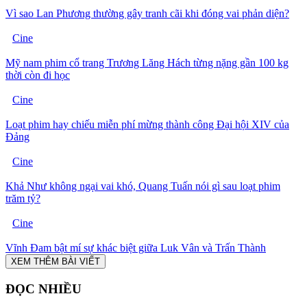
Vì sao Lan Phương thường gây tranh cãi khi đóng vai phản diện?
Cine
Mỹ nam phim cổ trang Trương Lăng Hách từng nặng gần 100 kg
thời còn đi học
Cine
Loạt phim hay chiếu miễn phí mừng thành công Đại hội XIV của
Đảng
Cine
Khả Như không ngại vai khó, Quang Tuấn nói gì sau loạt phim
trăm tỷ?
Cine
Vĩnh Đam bật mí sự khác biệt giữa Luk Vân và Trấn Thành
XEM THÊM BÀI VIẾT
ĐỌC NHIỀU