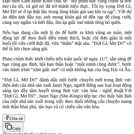
Đạo diễn Lâm Minh Khôi chia sẻ: “Bộ phim này cũng chính là ước
mơ của tôi, và giờ nó đã trở thành hiện thực. Tôi hy vọng Đợi Gì,
Mơ Đi! sẽ ở lại thật lâu trong lòng khán giả sau khi ra rạp”. Với dự
án điện ảnh đầu tay, anh mong khán giả sẽ đến rạp để cùng cười,
cùng suy ngẫm và biết đâu, tìm lại giấc mơ mình từng bỏ quên.
Nếu bạn đang cần một lý do để bước ra khỏi vùng an toàn, một
động lực để theo đuổi điều mình thích, hoặc chỉ đơn giản là một
buổi tối vừa cười thật đã, vừa “thấm” thật sâu, “Đợi Gì, Mơ Đi!” có
thể là lựa chọn sáng giá.
Phim chính thức khởi chiếu trên toàn quốc từ ngày 11/7, sẵn sàng để
bạn cùng gia đình, hội bạn thân hoặc “một mình cũng được”, bước
vào hành trình “xăm giấc mơ” có một không hai của ông Hải và Âu.
“Đợi Gì, Mơ Đi!” đánh dấu một bước chuyển mới trong lĩnh vực
điện ảnh của nhà sản xuất Janet Ngo, người đứng sau loạt hoạt động
sáng tạo đầy tâm huyết trong lĩnh vực văn hóa - nghệ thuật.Với
"Đợi Gì, Mơ Đi!", Janet Ngo (She-Kings) tiếp tục cho thấy bản lĩnh
của một nhà sản xuất trong việc theo đuổi những câu chuyện mang
tinh thần khai phá, táo bạo và có chiều sâu văn hóa.
Chia sẻ
Copy