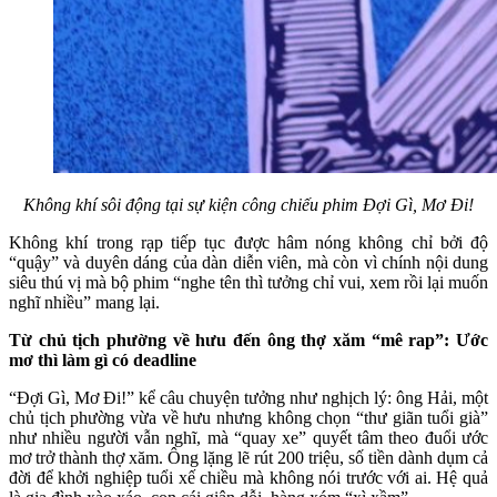
Không khí sôi động tại sự kiện công chiếu phim Đợi Gì, Mơ Đi!
Không khí trong rạp tiếp tục được hâm nóng không chỉ bởi độ
“quậy” và duyên dáng của dàn diễn viên, mà còn vì chính nội dung
siêu thú vị mà bộ phim “nghe tên thì tưởng chỉ vui, xem rồi lại muốn
nghĩ nhiều” mang lại.
Từ chủ tịch phường về hưu đến ông thợ xăm “mê rap”: Ước
mơ thì làm gì có deadline
“Đợi Gì, Mơ Đi!” kể câu chuyện tưởng như nghịch lý: ông Hải, một
chủ tịch phường vừa về hưu nhưng không chọn “thư giãn tuổi già”
như nhiều người vẫn nghĩ, mà “quay xe” quyết tâm theo đuổi ước
mơ trở thành thợ xăm. Ông lặng lẽ rút 200 triệu, số tiền dành dụm cả
đời để khởi nghiệp tuổi xế chiều mà không nói trước với ai. Hệ quả