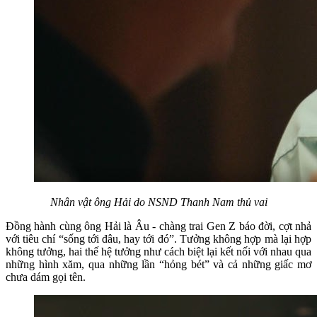
Nhân vật ông Hải do NSND Thanh Nam thủ vai
Đồng hành cùng ông Hải là Âu - chàng trai Gen Z báo đời, cợt nhả
với tiêu chí “sống tới đâu, hay tới đó”. Tưởng không hợp mà lại hợp
không tưởng, hai thế hệ tưởng như cách biệt lại kết nối với nhau qua
những hình xăm, qua những lần “hỏng bét” và cả những giấc mơ
chưa dám gọi tên.