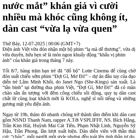
nước mắt” khán giả vì cười
nhiều mà khóc cũng không ít,
dàn cast “vừa lạ vừa quen”
Thứ Bảy, 12-07-2025 | 00:06 (GMT+7)
Điện ảnh Việt vừa đón nhận một bộ phim “lạ mà dễ thương”, vừa dị
vừa duyên, hứa hẹn sẽ là món ngon khuấy động “khẩu vị phim
ảnh” của khán giả trong tháng 7 này.
Tối 8/7, hàng trăm bạn trẻ đã “đổ bộ” Lotte Cinema để cùng chờ
đón suất chiếu sớm phim “Đợi Gì, Mơ Đi!” – dự án đầu tay của đạo
diễn trẻ Lâm Minh Khôi, do Janet Ngo (She-Kings) sản xuất. Là
“tân binh” tại đường đua phim Việt, “Đợi Gì, Mơ Đi!” đã có màn
chào sân ấn tượng với đêm công chiếu sôi động, quy tụ dàn cast
chất lừ cùng loạt khách mời là KOLs, nghệ sĩ nổi tiếng và những
gương mặt yêu điện ảnh.
Ngay từ 19h, thảm đỏ nhanh chóng trở thành tâm điểm khi dàn cast
gồm NSND Thanh Nam, rapper A.Tới VSPLIFFF, NS. Bích Hằng,
Trần Kim Hải, Huỳnh Mai Cát Tiên, Phạm Nhật Linh, Nguyễn Sỹ
Hậu, Trần Phong, lần lượt xuất hiện. Dàn diễn viên với thần thái
cực “cháy”, mỗi người một style nhưng đều toát lên tinh thần tự do,