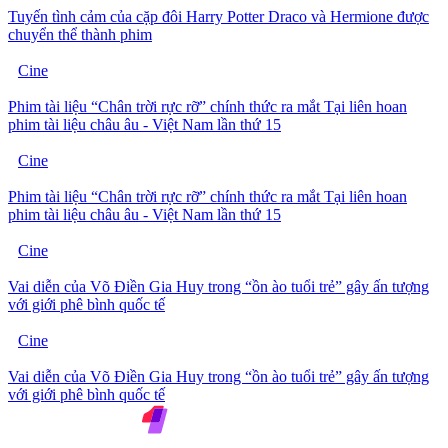
Tuyến tình cảm của cặp đôi Harry Potter Draco và Hermione được
chuyển thể thành phim
Cine
Phim tài liệu “Chân trời rực rỡ” chính thức ra mắt Tại liên hoan
phim tài liệu châu âu - Việt Nam lần thứ 15
Cine
Phim tài liệu “Chân trời rực rỡ” chính thức ra mắt Tại liên hoan
phim tài liệu châu âu - Việt Nam lần thứ 15
Cine
Vai diễn của Võ Điền Gia Huy trong “ồn ào tuổi trẻ” gây ấn tượng
với giới phê bình quốc tế
Cine
Vai diễn của Võ Điền Gia Huy trong “ồn ào tuổi trẻ” gây ấn tượng
với giới phê bình quốc tế