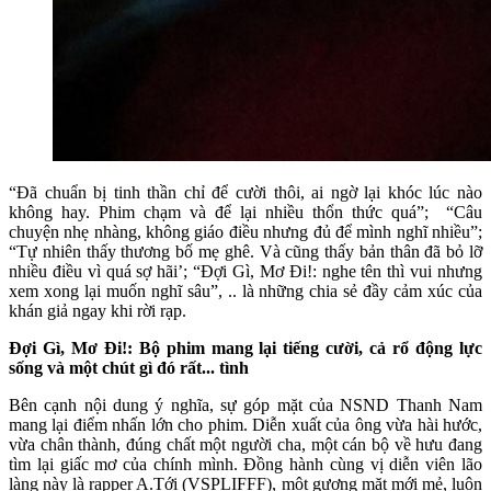
“Đã chuẩn bị tinh thần chỉ để cười thôi, ai ngờ lại khóc lúc nào
không hay. Phim chạm và để lại nhiều thổn thức quá”; “Câu
chuyện nhẹ nhàng, không giáo điều nhưng đủ để mình nghĩ nhiều”;
“Tự nhiên thấy thương bố mẹ ghê. Và cũng thấy bản thân đã bỏ lỡ
nhiều điều vì quá sợ hãi’; “Đợi Gì, Mơ Đi!: nghe tên thì vui nhưng
xem xong lại muốn nghĩ sâu”, .. là những chia sẻ đầy cảm xúc của
khán giả ngay khi rời rạp.
Đợi Gì, Mơ Đi!: Bộ phim mang lại tiếng cười, cả rổ động lực
sống và một chút gì đó rất... tình
Bên cạnh nội dung ý nghĩa, sự góp mặt của NSND Thanh Nam
mang lại điểm nhấn lớn cho phim. Diễn xuất của ông vừa hài hước,
vừa chân thành, đúng chất một người cha, một cán bộ về hưu đang
tìm lại giấc mơ của chính mình. Đồng hành cùng vị diễn viên lão
làng này là rapper A.Tới (VSPLIFFF), một gương mặt mới mẻ, luôn