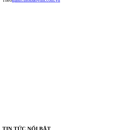
Theo
giaitri.thoibaovhnt.com.vn
TIN TỨC NỔI BẬT