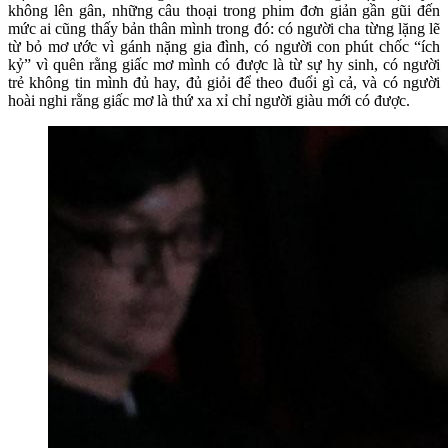
không lên gân, những câu thoại trong phim đơn giản gần gũi đến
mức ai cũng thấy bản thân mình trong đó: có người cha từng lặng lẽ
từ bỏ mơ ước vì gánh nặng gia đình, có người con phút chốc “ích
kỷ” vì quên rằng giấc mơ mình có được là từ sự hy sinh, có người
trẻ không tin mình đủ hay, đủ giỏi để theo đuổi gì cả, và có người
hoài nghi rằng giấc mơ là thứ xa xỉ chỉ người giàu mới có được.