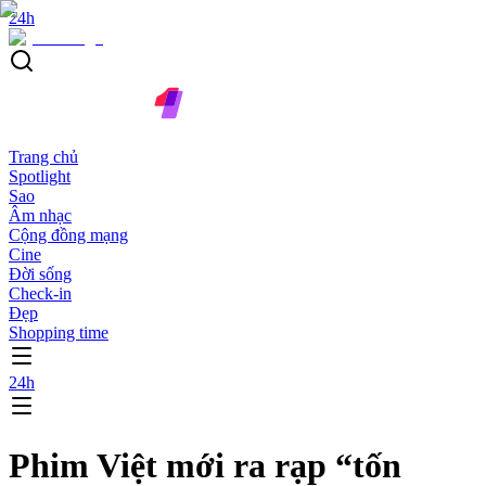
24h
Trang chủ
Spotlight
Sao
Âm nhạc
Cộng đồng mạng
Cine
Đời sống
Check-in
Đẹp
Shopping time
24h
Phim Việt mới ra rạp “tốn