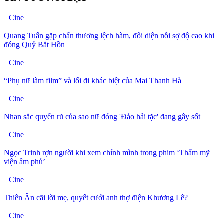
Cine
Quang Tuấn gặp chấn thương lệch hàm, đối diện nỗi sợ độ cao khi
đóng Quỷ Bắt Hồn
Cine
“Phụ nữ làm film” và lối đi khác biệt của Mai Thanh Hà
Cine
Nhan sắc quyến rũ của sao nữ đóng 'Đảo hải tặc' đang gây sốt
Cine
Ngọc Trinh rợn người khi xem chính mình trong phim ‘Thẩm mỹ
viện âm phủ’
Cine
Thiên Ân cãi lời mẹ, quyết cưới anh thợ điện Khương Lê?
Cine